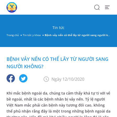
Search
Open
Menu
Tin tức
Trang chủ
Tin tức y khoa
Bệnh vảy nến có thể lây từ người sang người không?
BỆNH VẢY NẾN CÓ THỂ LÂY TỪ NGƯỜI SANG
NGƯỜI KHÔNG?
Ngày 12/10/2020
Khi mắc bệnh ngoài da, chúng ta cảm thấy khá tự ti với vẻ
bề ngoài, nhất là các bệnh nhân bị vảy nến. Tỷ lệ người
Việt Nam mắc phải căn bệnh này tương đối cao, không
thể phủ nhận rằng đây là một trong những bệnh ngoài da