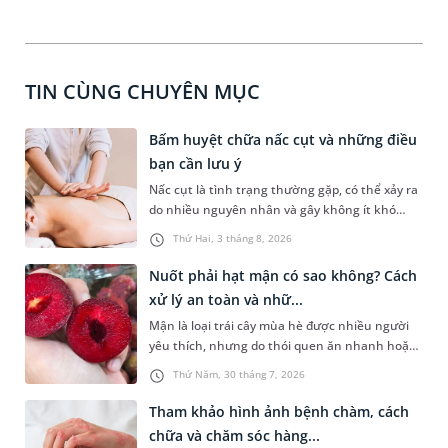
TIN CÙNG CHUYÊN MỤC
Bấm huyệt chữa nấc cụt và những điều
bạn cần lưu ý
Nấc cụt là tình trạng thường gặp, có thể xảy ra
do nhiều nguyên nhân và gây không ít khó
chịu. Bấm huyệt chữa nấc cụt là một trong
Thứ Hai, 3 tháng 8, 2026
những phương pháp được nhiều người tìm
hiểu để hỗ trợ tình trạng này. Mời bạn cùng
Nuốt phải hạt mận có sao không? Cách
tìm hiểu sâu hơn về phương pháp chữa nấc cụt
xử lý an toàn và nhữ...
này trong bài viết dưới đây.
Mận là loại trái cây mùa hè được nhiều người
yêu thích, nhưng do thói quen ăn nhanh hoặc
sơ suất, không ít người đã vô tình nuốt phải
Thứ Năm, 30 tháng 7, 2026
hạt mận. Cấu tạo hạt mận thường cứng, có hai
đầu nhọn nên khi đi vào đường tiêu hóa rất dễ
Tham khảo hình ảnh bệnh chàm, cách
gây ra tâm lý hoang mang, lo lắng cho người
chữa và chăm sóc hàng...
gặp phải. Bài viết dưới đây sẽ giải đáp chi tiết