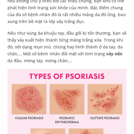
nếu không chú ý theo dõi các triệu chứng, bạn khó có thể
phát hiện tình trạng sức khỏe của mình. Đặc điểm chung
của đa số bệnh nhân đó là rất nhiều mảng da đỏ ửng, bao
xung trên bề mặt là lớp vảy trắng đục.
Nếu như vùng da khuỷu tay, đầu gối bị tổn thương, bạn sẽ
thấy vảy xuất hiện thành từng mảng trắng xóa. Trong khi
đó, với dạng mụn mủ, chúng hay hình thành ở da tay, da
chân,… Một số bệnh nhân đối mặt với tình trạng
vảy nến
da đầu, móng tay, móng chân,…