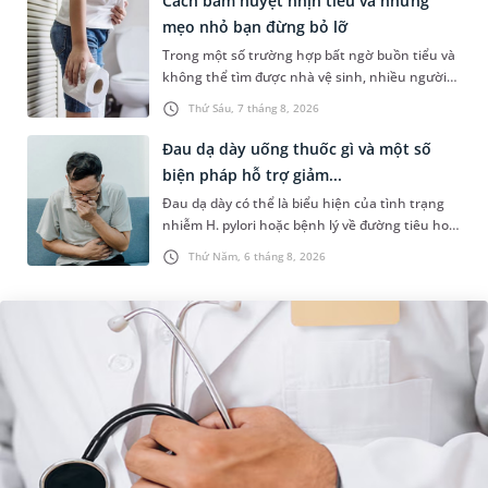
Cách bấm huyệt nhịn tiểu và những
mẹo nhỏ bạn đừng bỏ lỡ
Trong một số trường hợp bất ngờ buồn tiểu và
không thể tìm được nhà vệ sinh, nhiều người
đã áp dụng phương pháp bấm huyệt nhịn tiểu.
Thứ Sáu, 7 tháng 8, 2026
Vậy cách bấm huyệt nhịn...
Đau dạ dày uống thuốc gì và một số
biện pháp hỗ trợ giảm...
Đau dạ dày có thể là biểu hiện của tình trạng
nhiễm H. pylori hoặc bệnh lý về đường tiêu hoá
khác. Dựa theo nguyên nhân cụ thể, bác sĩ sẽ
Thứ Năm, 6 tháng 8, 2026
cân nhắc chỉ định p...