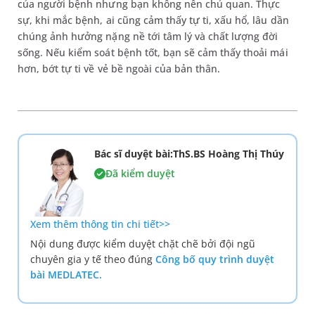
của người bệnh nhưng bạn không nên chủ quan. Thực
sự, khi mắc bệnh, ai cũng cảm thấy tự ti, xấu hổ, lâu dần
chúng ảnh hưởng nặng nề tới tâm lý và chất lượng đời
sống. Nếu kiểm soát bệnh tốt, bạn sẽ cảm thấy thoải mái
hơn, bớt tự ti về vẻ bề ngoài của bản thân.
Bác sĩ duyệt bài:ThS.BS Hoàng Thị Thúy
Đã kiểm duyệt
Xem thêm thông tin chi tiết>>
Nội dung được kiểm duyệt chặt chẽ bởi đội ngũ
chuyên gia y tế theo đúng
Công bố quy trình duyệt
bài MEDLATEC.