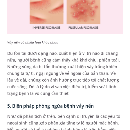
Vảy nến có nhiều loại khác nhau
Dù tồn tại dưới dạng nào, xuất hiện ở vị trí nào đi chăng
nữa, người bệnh cũng cảm thấy khá khó chịu, phiền toái.
Những vùng da bị tổn thương xuất hiện vảy trắng khiến
chúng ta tự ti, ngại ngùng về vẻ ngoài của bản thân. Về
lâu về dài, chúng còn ảnh hưởng trực tiếp tới chất lượng
cuộc sống. Đó là lý do vì sao việc điều trị, kiểm soát tình
trạng bệnh là vô cùng cần thiết.
5. Biện pháp phòng ngừa bệnh vảy nến
Như đã phân tích ở trên, bên cạnh di truyền là các yếu tố
ngoại sinh cũng góp phần gia tăng tỷ lệ người mắc bệnh.
Mỗi người có thể tự phòng tránh bệnh lý trên bằng việc