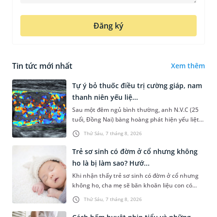
Đăng ký
Tin tức mới nhất
Xem thêm
Tự ý bỏ thuốc điều trị cường giáp, nam
thanh niên yếu liệ...
Sau một đêm ngủ bình thường, anh N.V.C (25
tuổi, Đồng Nai) bàng hoàng phát hiện yếu liệt 2
chân, không thể vận động đi lại được. Kết quả
Thứ Sáu, 7 tháng 8, 2026
thăm khám tại Phòng...
Trẻ sơ sinh có đờm ở cổ nhưng không
ho là bị làm sao? Hướ...
Khi nhận thấy trẻ sơ sinh có đờm ở cổ nhưng
không ho, cha mẹ sẽ băn khoăn liệu con có
đang mắc bệnh đường hô hấp hay không.
Thứ Sáu, 7 tháng 8, 2026
Những chia sẻ dưới đây sẽ giúp ch...