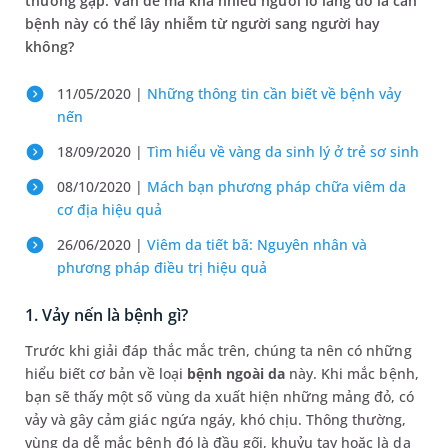
thường gặp. Vấn đề mà khá nhiều người lo lắng đó là căn
bệnh này có thể lây nhiễm từ người sang người hay
không?
11/05/2020 |
Những thông tin cần biết về bệnh vảy
nến
18/09/2020 |
Tìm hiểu về vàng da sinh lý ở trẻ sơ sinh
08/10/2020 |
Mách bạn phương pháp chữa viêm da
cơ địa hiệu quả
26/06/2020 |
Viêm da tiết bã: Nguyên nhân và
phương pháp điều trị hiệu quả
1. Vảy nến là bệnh gì?
Trước khi giải đáp thắc mắc trên, chúng ta nên có những
hiểu biết cơ bản về loại
bệnh ngoài da
này. Khi mắc bệnh,
bạn sẽ thấy một số vùng da xuất hiện những mảng đỏ, có
vảy và gây cảm giác ngứa ngáy, khó chịu. Thông thường,
vùng da dễ mắc bệnh đó là đầu gối, khuỷu tay hoặc là da