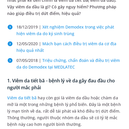
nhất phải kể đến chính là viêm da tiết bã( viêm da dầu).
Vậy viêm da dầu là gì? Có gây nguy hiểm? Phương pháp
nào giúp điều trị dứt điểm, hiệu quả?
18/12/2019 |
Xét nghiệm Demodex trong việc phát
hiện viêm da do ký sinh trùng
12/05/2020 |
Mách bạn cách điều trị viêm da cơ địa
hiệu quả nhất
07/05/2018 |
Triệu chứng, chẩn đoán và điều trị viêm
da do Demodex tại MEDLATEC
1. Viêm da tiết bã - bệnh lý về da gây đau đầu cho
người mắc phải
Viêm da tiết bã
hay còn gọi là viêm da dầu hoặc chàm da
mỡ là một trong những bệnh lý phổ biến. Đây là một bệnh
lý mạn tính về da, rất dễ tái phát và khó điều trị dứt điểm.
Thông thường, người thuộc nhóm da dầu sẽ có tỷ lệ mắc
bệnh này cao hơn người bình thường.