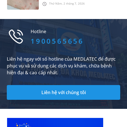
theo cảm giác ngứa ngáy dữ dội, ảnh hưởng
Thứ Năm, 2 tháng 7, 2026
đáng kể đến sinh hoạt và chất lượng cuộc
sống. Vậy khi mắc bệnh lý này, nên làm gì để
kiểm soát triệu chứng và hạn chế tái phát?
Cùng tìm hiểu các nội dung liên quan qua bài
viết sau.
Hotline
1900565656
Liên hệ ngay với số hotline của MEDLATEC để được
phục vụ và sử dụng các dịch vụ khám, chữa bệnh
hiện đại & cao cấp nhất.
Liên hệ với chúng tôi