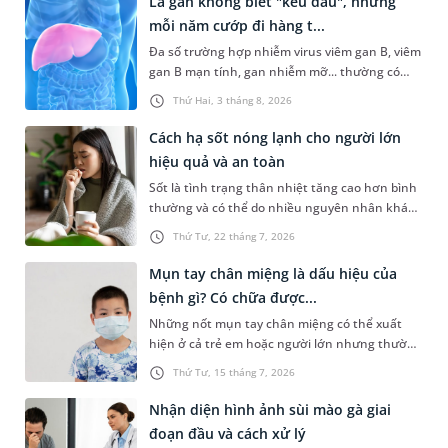
Lá gan không biết "kêu đau", nhưng
mỗi năm cướp đi hàng t...
Đa số trường hợp nhiễm virus viêm gan B, viêm
gan B mạn tính, gan nhiễm mỡ... thường có
dấu hiệu mờ nhạt, hoặc không có dấu hiệu.
Thứ Hai, 3 tháng 8, 2026
Đây có thể là con đường dẫn đến xơ gan, ung
thư gan nếu không được phát hiện và điều trị
Cách hạ sốt nóng lạnh cho người lớn
kịp thời. Hưởng ứng Ngày Viêm gan Thế giới
hiệu quả và an toàn
(28/7) với thông điệp "Bảo vệ lá gan khỏe
Sốt là tình trạng thân nhiệt tăng cao hơn bình
mạnh", Hệ thống Y tế MEDLATEC triển khai
thường và có thể do nhiều nguyên nhân khác
chương trình ưu đãi đặc biệt, diễn ra từ nay
nhau gây ra. Ở nhiều trường hợp người bị sốt
đến ngày 15/8/2026 tại hệ thống khám chữa
Thứ Tư, 22 tháng 7, 2026
có thể gặp phải những vấn đề nghiêm trọng
bệnh của MEDLATEC ở Hà Nội.
nếu không được chăm sóc và xử trí đúng cách.
Mụn tay chân miệng là dấu hiệu của
Dưới đây là những gợi ý về cách hạ sốt nóng
bệnh gì? Có chữa được...
lạnh cho người lớn an toàn và hiệu quả.
Những nốt mụn tay chân miệng có thể xuất
hiện ở cả trẻ em hoặc người lớn nhưng thường
gặp nhất là trẻ dưới 5 tuổi. Tình trạng này
Thứ Tư, 15 tháng 7, 2026
khiến nhiều người lo lắng không biết đó là
bệnh lý nào và có nguy hiểm hay không. Bài
Nhận diện hình ảnh sùi mào gà giai
viết sau đây sẽ chia sẻ thông tin chi tiết hơn về
đoạn đầu và cách xử lý
tình trạng này để bạn đọc tham khảo.