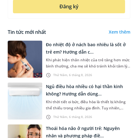
Đăng ký
Tin tức mới nhất
Xem thêm
Đo nhiệt độ ở nách bao nhiêu là sốt ở
trẻ em? Hướng dẫn c...
Khi phát hiện thân nhiệt của trẻ tăng hơn mức
bình thường, cha mẹ sẽ khó tránh khỏi tâm lý
lo lắng. Tuy nhiên, không phải ai cũng biết đo
Thứ Năm, 6 tháng 8, 2026
nhiệt độ ở nách bao...
Ngủ điều hòa nhiều có hại thần kinh
không? Hướng dẫn dùng...
Khi thời tiết oi bức, điều hòa là thiết bị không
thể thiếu trong nhiều gia đình. Tuy nhiên,
nhiều người lo ngại rằng việc ngủ trong phòng
Thứ Năm, 6 tháng 8, 2026
điều hòa mỗi đêm có...
Thoái hóa não ở người trẻ: Nguyên
nhân và phương pháp điề...