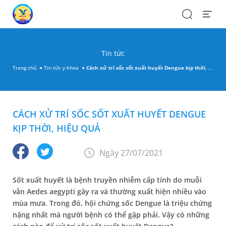
Search
Open
Menu
Tin tức
Trang chủ
Tin tức y khoa
Cách xử trí sốc sốt xuất huyết Dengue kịp thời, hiệu quả
CÁCH XỬ TRÍ SỐC SỐT XUẤT HUYẾT DENGUE
KỊP THỜI, HIỆU QUẢ
Ngày 27/07/2021
Sốt xuất huyết là bệnh truyền nhiễm cấp tính do muỗi
vằn Aedes aegypti gây ra và thường xuất hiện nhiều vào
mùa mưa. Trong đó, hội chứng sốc Dengue là triệu chứng
nặng nhất mà người bệnh có thể gặp phải. Vậy có những