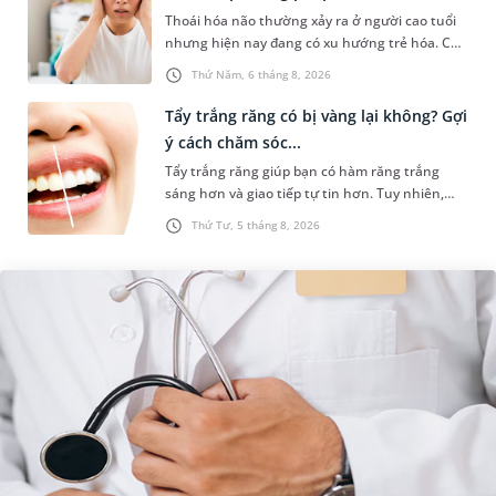
Thoái hóa não thường xảy ra ở người cao tuổi
nhưng hiện nay đang có xu hướng trẻ hóa. Các
yếu tố như căng thẳng kéo dài, lối sống thiếu
Thứ Năm, 6 tháng 8, 2026
lành mạnh, bệnh lý th...
Tẩy trắng răng có bị vàng lại không? Gợi
ý cách chăm sóc...
Tẩy trắng răng giúp bạn có hàm răng trắng
sáng hơn và giao tiếp tự tin hơn. Tuy nhiên,
nhiều người lại băn khoăn về tình trạng răng bị
Thứ Tư, 5 tháng 8, 2026
vàng ố, xỉn màu sau kh...