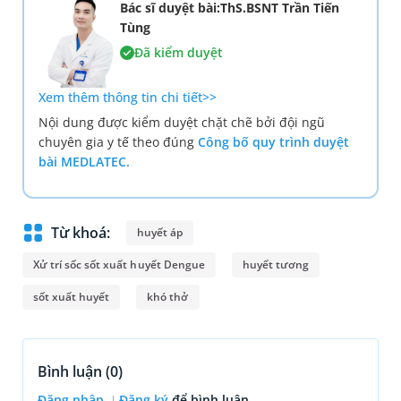
Bác sĩ duyệt bài:ThS.BSNT Trần Tiến
Tùng
Đã kiểm duyệt
Xem thêm thông tin chi tiết>>
Nội dung được kiểm duyệt chặt chẽ bởi đội ngũ
chuyên gia y tế theo đúng
Công bố quy trình duyệt
bài MEDLATEC.
Từ khoá:
huyết áp
Xử trí sốc sốt xuất huyết Dengue
huyết tương
sốt xuất huyết
khó thở
Bình luận (
0
)
Đăng nhập
Đăng ký
để bình luận