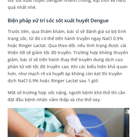
sốc sốt xuất huyết Dengue nhanh chóng, kịp thời và hiệu
quả nhất nhé.
Biện pháp xử trí sốc sốt xuất huyết Dengue
Trước tiên, qua thăm khám, bác sĩ sẽ đánh giá sơ bộ tình
trạng sốc, từ đó có thể tiến hành truyền ngay NaCl 0.9%
hoặc Ringer Lactat. Qua theo dõi, nếu tình trạng được cải
thiện tốt sẽ giảm tốc độ truyền. Trường hợp không thuyên
giảm, bác sĩ sẽ tiến hành thay thế truyền dung dịch cao
phân tử với tốc độ truyền cao. Khi các biểu hiện khả quan
hơn, như mạch rõ và huyết áp không còn kẹt thì truyền
dịch NaCl 0.9% hoặc Ringer Lactat sau 1 giờ.
Một số trường hợp sốc nặng, người bệnh khó thở thì cần
đặt đầu bệnh nhân nằm thấp và cho thở oxy.