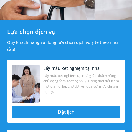
Lựa chọn dịch vụ
Quý khách hàng vui lòng lựa chọn dịch vụ y tế theo nhu
cầu!
Lấy mẫu xét nghiệm tại nhà
Lấy mẫu xét nghiệm tại nhà giúp khách hàng
chủ động tầm soát bệnh lý. Đồng thời tiết kiệm
thời gian đi lại, chờ đợi kết quả với mức chi phí
hợp lý.
Đặt lịch