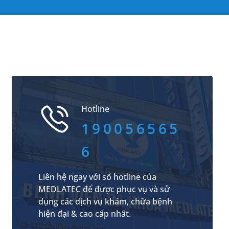
Hotline
190056565
6
Liên hệ ngay với số hotline của
MEDLATEC để được phục vụ và sử
dụng các dịch vụ khám, chữa bệnh
hiện đại & cao cấp nhất.