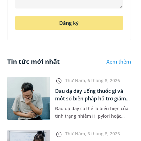
Đăng ký
Tin tức mới nhất
Xem thêm
Thứ Năm, 6 tháng 8, 2026
Đau dạ dày uống thuốc gì và
một số biện pháp hỗ trợ giảm...
Đau dạ dày có thể là biểu hiện của
tình trạng nhiễm H. pylori hoặc
bệnh lý về đường tiêu hoá khác.
Dựa theo nguyên nhân cụ thể, bác
Thứ Năm, 6 tháng 8, 2026
sĩ sẽ cân nhắc chỉ định p...