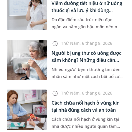
Viêm đường tiết niệu ở nữ uống
thuốc gì và lưu ý khi dùng...
Do đặc điểm cấu trúc niệu đạo
ngắn và nằm gần hậu môn nên nữ
giới thường dễ bị viêm đường tiết
niệu hơn nam giới. Tùy theo
Thứ Năm, 6 tháng 8, 2026
nguyên nhân, mức độ nhiễm trùng
Người bị ung thư có uống được
và...
sâm không? Những điều cần
b...
Nhiều người bệnh thường tìm đến
nhân sâm như một cách bồi bổ cơ
thể trong quá trình điều trị ung
thư. Tuy nhiên, câu hỏi người bị
Thứ Năm, 6 tháng 8, 2026
ung thư có uống được sâm kh...
Cách chữa nổi hạch ở vùng kín
tại nhà đúng cách và an toàn
Cách chữa nổi hạch ở vùng kín tại
nhà được nhiều người quan tâm