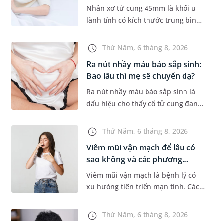
tr...
Nhân xơ tử cung 45mm là khối u
lành tính có kích thước trung bình,
thường gặp ở phụ nữ trong độ tuổi
sinh sản. Mặc dù không phải
Thứ Năm, 6 tháng 8, 2026
trường hợp nào cũng xuất hiệ...
Ra nút nhầy máu báo sắp sinh:
Bao lâu thì mẹ sẽ chuyển dạ?
Ra nút nhầy máu báo sắp sinh là
dấu hiệu cho thấy cổ tử cung đang
mềm dần để chuẩn bị cho quá
trình sinh nở. Thế nhưng, khoảng
Thứ Năm, 6 tháng 8, 2026
thời gian từ lúc xuất hiện nút...
Viêm mũi vận mạch để lâu có
sao không và các phương
pháp...
Viêm mũi vận mạch là bệnh lý có
xu hướng tiến triển mạn tính. Các
triệu chứng như nghẹt mũi, chảy
nước mũi thường xuyên khiến
Thứ Năm, 6 tháng 8, 2026