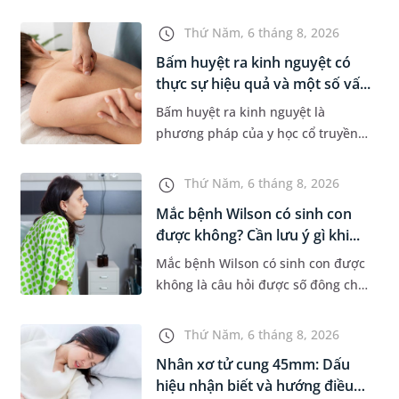
khi xuất hiện khối hạch nhỏ ở vùng
bẹn hoặc cơ quan sinh dục. Nếu
Thứ Năm, 6 tháng 8, 2026
hạch mới xuất hiện, kích th...
Bấm huyệt ra kinh nguyệt có
thực sự hiệu quả và một số vấ...
Bấm huyệt ra kinh nguyệt là
phương pháp của y học cổ truyền
được nhiều phụ nữ quan tâm khi
gặp tình trạng chậm kinh hoặc kinh
Thứ Năm, 6 tháng 8, 2026
nguyệt không đều. Vậy phương
Mắc bệnh Wilson có sinh con
ph...
được không? Cần lưu ý gì khi...
Mắc bệnh Wilson có sinh con được
không là câu hỏi được số đông chị
em trong độ tuổi sinh sản quan
tâm. Trên thực tế, người mắc bệnh
Thứ Năm, 6 tháng 8, 2026
Wilson vẫn có thể mang th...
Nhân xơ tử cung 45mm: Dấu
hiệu nhận biết và hướng điều