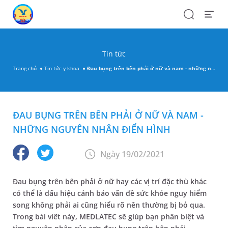
Search
Open
Menu
Tin tức
Trang chủ
Tin tức y khoa
Đau bụng trên bên phải ở nữ và nam - những nguyên nhân điển hình
ĐAU BỤNG TRÊN BÊN PHẢI Ở NỮ VÀ NAM -
NHỮNG NGUYÊN NHÂN ĐIỂN HÌNH
Ngày 19/02/2021
Đau bụng trên bên phải ở nữ hay các vị trí đặc thù khác
có thể là dấu hiệu cảnh báo vấn đề sức khỏe nguy hiểm
song không phải ai cũng hiểu rõ nên thường bị bỏ qua.
Trong bài viết này, MEDLATEC sẽ giúp bạn phân biệt và