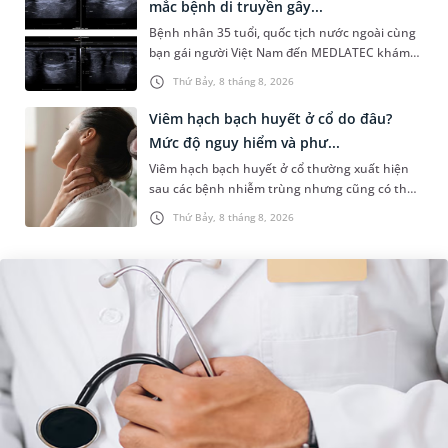
mắc bệnh di truyền gây...
Bệnh nhân 35 tuổi, quốc tịch nước ngoài cùng
bạn gái người Việt Nam đến MEDLATEC khám
sức khỏe tiền hôn nhân. Qua thăm khám và
Thứ Bảy, 8 tháng 8, 2026
làm các xét nghiệm chuyên sâu,...
Viêm hạch bạch huyết ở cổ do đâu?
Mức độ nguy hiểm và phư...
Viêm hạch bạch huyết ở cổ thường xuất hiện
sau các bệnh nhiễm trùng nhưng cũng có thể
liên quan đến lao hạch hoặc ung thư. Để tìm
Thứ Bảy, 8 tháng 8, 2026
hiểu nguyên nhân gây viêm,...