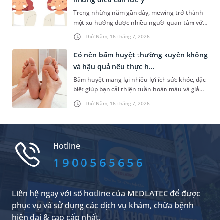
AQ là gì, được xác định ra sao và làm thế nào để
Trong những năm gần đây, mewing trở thành
cải thiện chỉ số này? Hãy cùng tìm hiểu trong
một xu hướng được nhiều người quan tâm với
bài viết dưới đây.
mục tiêu cải thiện đường nét khuôn mặt mà
Thứ Năm, 16 tháng 7, 2026
không cần phẫu thuật. Vậy mewing là gì, hiệu
quả thực tế ra sao và cần lưu ý những gì để hạn
Có nên bấm huyệt thường xuyên không
chế nguy cơ ảnh hưởng đến sức khỏe răng
và hậu quả nếu thực h...
hàm mặt?
Bấm huyệt mang lại nhiều lợi ích sức khỏe, đặc
biệt giúp bạn cải thiện tuần hoàn máu và giảm
căng thẳng hiệu quả. Do đó, rất nhiều người đã
Thứ Năm, 16 tháng 7, 2026
lựa chọn phương pháp chăm sóc sức khỏe tự
nhiên này. Trong đó, những vấn đề được nhiều
người quan tâm là có nên bấm huyệt thường
xuyên không và tần suất bấm huyệt như thế
Hotline
nào là hợp lý. Dưới đây là câu trả lời cụ thể.
1900565656
Liên hệ ngay với số hotline của MEDLATEC để được
phục vụ và sử dụng các dịch vụ khám, chữa bệnh
hiện đại & cao cấp nhất.