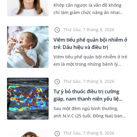
Khớp cắn ngược là vấn đề không
chỉ làm giảm chức năng ăn nhai
của trẻ mà còn làm mất đi sự cân
đối của khuôn mặt. Do đó, cần khắc
Thứ Sáu, 7 tháng 8, 2026
phục sớm tình trạng này để...
Viêm tiểu phế quản bội nhiễm ở
trẻ: Dấu hiệu và điều trị
Viêm tiểu phế quản bội nhiễm ở trẻ
em là một trong những bệnh lý
đường hô hấp nguy hiểm, thường
bùng phát vào thời điểm giao mùa.
Thứ Sáu, 7 tháng 8, 2026
Khi những tổn thương ban đầ...
Tự ý bỏ thuốc điều trị cường
giáp, nam thanh niên yếu liệ...
Sau một đêm ngủ bình thường,
anh N.V.C (25 tuổi, Đồng Nai) bàng
hoàng phát hiện yếu liệt 2 chân,
không thể vận động đi lại được. Kết
Thứ Sáu, 7 tháng 8, 2026