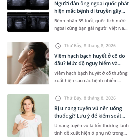
Người đàn ông ngoại quốc phát
Dự á...
hiện mắc bệnh di truyền gây...
Bệnh nhân 35 tuổi, quốc tịch nước
ngoài cùng bạn gái người Việt Nam
đến MEDLATEC khám sức khỏe tiền
hôn nhân. Qua thăm khám và làm
Thứ Bảy, 8 tháng 8, 2026
các xét nghiệm chuyên sâu,...
Viêm hạch bạch huyết ở cổ do
đâu? Mức độ nguy hiểm và
phư...
Viêm hạch bạch huyết ở cổ thường
xuất hiện sau các bệnh nhiễm
trùng nhưng cũng có thể liên quan
đến lao hạch hoặc ung thư. Để tìm
Thứ Bảy, 8 tháng 8, 2026
hiểu nguyên nhân gây viêm,...
Bị u nang tuyến vú nên uống
thuốc gì? Lưu ý để kiểm soát...
U nang tuyến vú là tổn thương lành
tính dễ xuất hiện ở phụ nữ trong