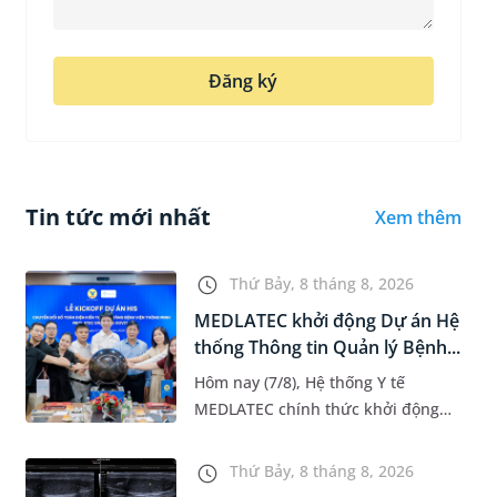
Đăng ký
Tin tức mới nhất
Xem thêm
Thứ Bảy, 8 tháng 8, 2026
MEDLATEC khởi động Dự án Hệ
thống Thông tin Quản lý Bệnh...
Hôm nay (7/8), Hệ thống Y tế
MEDLATEC chính thức khởi động
Dự án Hệ thống Thông tin Quản lý
Bệnh viện (HIS - Hospital
Thứ Bảy, 8 tháng 8, 2026
Information System) giai đoạn mới.