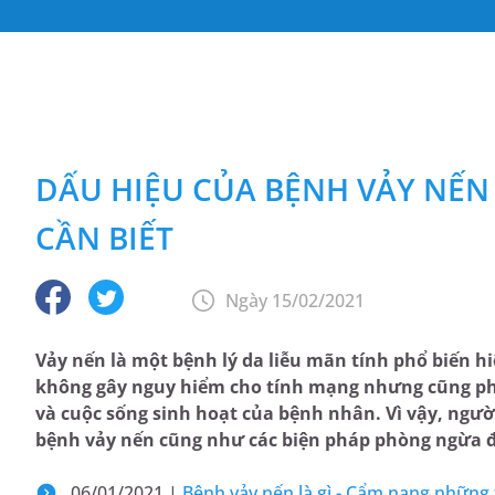
DẤU HIỆU CỦA BỆNH VẢY NẾN
CẦN BIẾT
Ngày 15/02/2021
Vảy nến là một bệnh lý da liễu mãn tính phổ biến hi
không gây nguy hiểm cho tính mạng nhưng cũng phầ
và cuộc sống sinh hoạt của bệnh nhân. Vì vậy, ng
bệnh vảy nến cũng như các biện pháp phòng ngừa để
06/01/2021 |
Bệnh vảy nến là gì - Cẩm nang những 