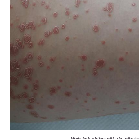
Hình ảnh những nốt vảy nến th