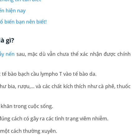
ến hiện nay
 biến bạn nên biết!
à gì?
ảy nến
sau, mặc dù vẫn chưa thể xác nhận được chính
 tế bào bạch cầu lympho T vào tế bào da.
 bia, rượu,... và các chất kích thích như cà phê, thuốc
 khăn trong cuộc sống.
đúng cách có gây ra các tình trạng viêm nhiễm.
h một cách thường xuyên.