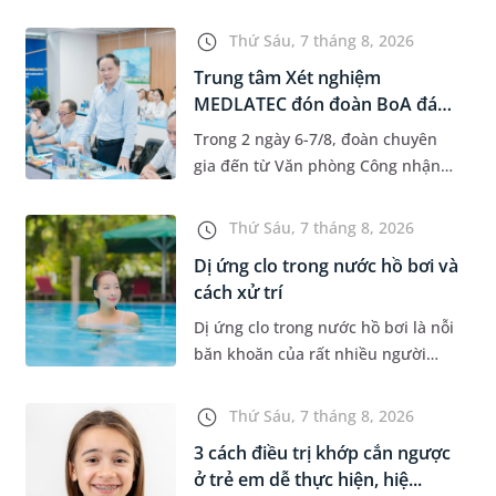
độ tuổi 35 - 50. Khi được chẩn đoán
mắc bệnh, nhiều người thường
Thứ Sáu, 7 tháng 8, 2026
băn khoăn u nang tuyến v...
Trung tâm Xét nghiệm
MEDLATEC đón đoàn BoA đánh
giá giám...
Trong 2 ngày 6-7/8, đoàn chuyên
gia đến từ Văn phòng Công nhận
Chất lượng quốc gia (BoA) đã ghi
nhận và đánh giá cao nỗ lực duy trì
Thứ Sáu, 7 tháng 8, 2026
hệ thống quản lý chất lượ...
Dị ứng clo trong nước hồ bơi và
cách xử trí
Dị ứng clo trong nước hồ bơi là nỗi
băn khoăn của rất nhiều người
thích bơi lội, đặc biệt là những
trường hợp thường xuyên bơi ở
Thứ Sáu, 7 tháng 8, 2026
những hồ bơi nhân tạo. Bài v...
3 cách điều trị khớp cắn ngược
ở trẻ em dễ thực hiện, hiệ...