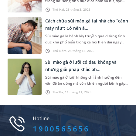
trong đời sống tình dục ở cả nam và nữ, đặc
biệt là nam giới. Hành vi này là cách giúp “cánh
Thứ Hai, 23 tháng 3, 2026
mày râu” thỏa mãn nhu cầu sinh lý. Vậy thực
hiện hoạt động này quá nhiều có gây hại gì
Cách chữa sùi mào gà tại nhà cho “cánh
không? Bài viết dưới đây sẽ giải thích rõ hơn
mày râu”: Có nên á...
cho bạn.
Sùi mào gà là bệnh lây truyền qua đường tình
dục khá phổ biến trong xã hội hiện đại ngày
nay. Bài viết dưới đây sẽ giúp bạn hiểu hơn về
Thứ Năm, 25 tháng 12, 2025
sùi mào gà ở nam và những cách chữa sùi mào
gà tại nhà cho nam giới.
Sùi mào gà ở lưỡi có đau không và
những giải pháp khắc ph...
Sùi mào gà ở lưỡi không chỉ ảnh hưởng đến
vấn đề ăn uống mà còn khiến người bệnh gặp
phải nhiều vấn đề về tâm lý, làm giảm chất
Thứ Ba, 11 tháng 11, 2025
lượng sống. Bài viết dưới đây sẽ giúp bạn hiểu
rõ hơn về căn bệnh này, giải đáp thắc mắc “sùi
mào gà ở lưỡi có đau không” và đưa ra một số
giải pháp điều trị bệnh.
Hotline
1900565656