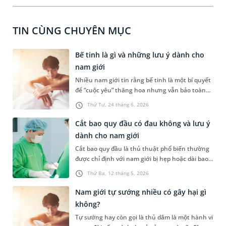
TIN CÙNG CHUYÊN MỤC
Bế tinh là gì và những lưu ý dành cho
nam giới
Nhiều nam giới tin rằng bế tinh là một bí quyết
để “cuộc yêu” thăng hoa nhưng vẫn bảo toàn
phong độ. Bài viết dưới đây sẽ giúp bạn hiểu rõ
Thứ Tư, 24 tháng 6, 2026
hơn bế tinh là gì, có tiềm ẩn những nguy cơ sức
khỏe gì không và những vấn đề nam giới cần
Cắt bao quy đầu có đau không và lưu ý
lưu ý.
dành cho nam giới
Cắt bao quy đầu là thủ thuật phổ biến thường
được chỉ định với nam giới bị hẹp hoặc dài bao
quy đầu. Không chỉ quan tâm đến chi phí điều
Thứ Ba, 12 tháng 5, 2026
trị, nhiều nam giới còn có chung một thắc mắc
là “cắt bao quy đầu có đau không”. Dưới đây là
Nam giới tự sướng nhiều có gây hại gì
câu trả lời cụ thể và một số lưu ý dành cho nam
không?
giới.
Tự sướng hay còn gọi là thủ dâm là một hành vi