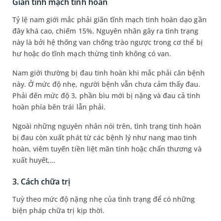
Giãn tĩnh mạch tinh hoàn
Tỷ lệ nam giới mắc phải giãn tĩnh mạch tinh hoàn dạo gần
đây khá cao, chiếm 15%. Nguyên nhân gây ra tình trạng
này là bởi hệ thống van chống trào ngược trong cơ thể bị
hư hoặc do tĩnh mạch thừng tinh không có van.
Nam giới thường bị đau tinh hoàn khi mắc phải căn bệnh
này. Ở mức độ nhẹ, người bệnh vẫn chưa cảm thấy đau.
Phải đến mức độ 3, phần bìu mới bị nặng và đau cả tinh
hoàn phía bên trái lẫn phải.
Ngoài những nguyên nhân nói trên, tình trạng tinh hoàn
bị đau còn xuất phát từ các bệnh lý như nang mao tinh
hoàn, viêm tuyến tiền liệt mãn tính hoặc chấn thương và
xuất huyết,…
3. Cách chữa trị
Tuỳ theo mức độ nặng nhẹ của tình trạng để có những
biện pháp chữa trị kịp thời.