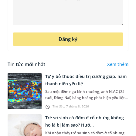
Đăng ký
Tin tức mới nhất
Xem thêm
Tự ý bỏ thuốc điều trị cường giáp, nam
thanh niên yếu liệ...
Sau một đêm ngủ bình thường, anh N.V.C (25
tuổi, Đồng Nai) bàng hoàng phát hiện yếu liệt 2
chân, không thể vận động đi lại được. Kết quả
Thứ Sáu, 7 tháng 8, 2026
thăm khám tại Phòng...
Trẻ sơ sinh có đờm ở cổ nhưng không
ho là bị làm sao? Hướ...
Khi nhận thấy trẻ sơ sinh có đờm ở cổ nhưng