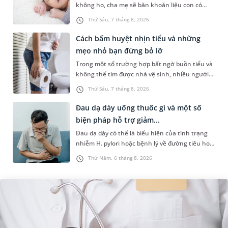
không ho, cha mẹ sẽ băn khoăn liệu con có
đang mắc bệnh đường hô hấp hay không.
Thứ Sáu, 7 tháng 8, 2026
Những chia sẻ dưới đây sẽ giúp ch...
Cách bấm huyệt nhịn tiểu và những
mẹo nhỏ bạn đừng bỏ lỡ
Trong một số trường hợp bất ngờ buồn tiểu và
không thể tìm được nhà vệ sinh, nhiều người
đã áp dụng phương pháp bấm huyệt nhịn tiểu.
Thứ Sáu, 7 tháng 8, 2026
Vậy cách bấm huyệt nhịn...
Đau dạ dày uống thuốc gì và một số
biện pháp hỗ trợ giảm...
Đau dạ dày có thể là biểu hiện của tình trạng
nhiễm H. pylori hoặc bệnh lý về đường tiêu hoá
khác. Dựa theo nguyên nhân cụ thể, bác sĩ sẽ
Thứ Năm, 6 tháng 8, 2026
cân nhắc chỉ định p...