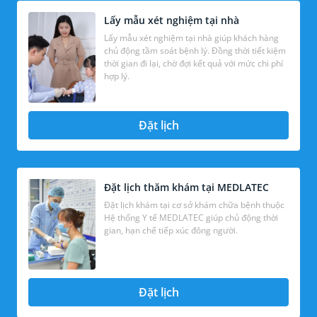
Lấy mẫu xét nghiệm tại nhà
Lấy mẫu xét nghiệm tại nhà giúp khách hàng
chủ động tầm soát bệnh lý. Đồng thời tiết kiệm
thời gian đi lại, chờ đợi kết quả với mức chi phí
hợp lý.
Đặt lịch
Đặt lịch thăm khám tại MEDLATEC
Đặt lịch khám tại cơ sở khám chữa bệnh thuộc
Hệ thống Y tế MEDLATEC giúp chủ động thời
gian, hạn chế tiếp xúc đông người.
Đặt lịch