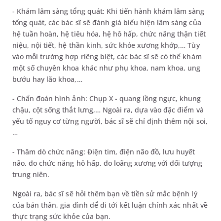
- Khám lâm sàng tổng quát: Khi tiến hành khám lâm sàng
tổng quát, các bác sĩ sẽ đánh giá biểu hiện lâm sàng của
hệ tuần hoàn, hệ tiêu hóa, hệ hô hấp, chức năng thận tiết
niệu, nội tiết, hệ thần kinh, sức khỏe xương khớp,… Tùy
vào mỗi trường hợp riêng biệt, các bác sĩ sẽ có thể khám
một số chuyên khoa khác như phụ khoa, nam khoa, ung
bướu hay lão khoa,…
- Chẩn đoán hình ảnh: Chụp X - quang lồng ngực, khung
chậu, cột sống thắt lưng,… Ngoài ra, dựa vào đặc điểm và
yếu tố nguy cơ từng người, bác sĩ sẽ chỉ định thêm nội soi,
…
- Thăm dò chức năng: Điện tim, điện não đồ, lưu huyết
não, đo chức năng hô hấp, đo loãng xương với đối tượng
trung niên.
Ngoài ra, bác sĩ sẽ hỏi thêm bạn về tiền sử mắc bệnh lý
của bản thân, gia đình để đi tới kết luận chính xác nhất về
thực trạng sức khỏe của bạn.