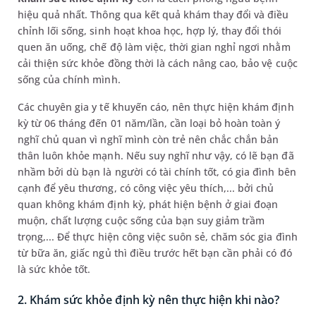
hiệu quả nhất. Thông qua kết quả khám thay đổi và điều
chỉnh lối sống, sinh hoạt khoa học, hợp lý, thay đổi thói
quen ăn uống, chế độ làm việc, thời gian nghỉ ngơi nhằm
cải thiện sức khỏe đồng thời là cách nâng cao, bảo vệ cuộc
sống của chính mình.
Các chuyên gia y tế khuyến cáo, nên thực hiện khám định
kỳ từ 06 tháng đến 01 năm/lần, cần loại bỏ hoàn toàn ý
nghĩ chủ quan vì nghĩ mình còn trẻ nên chắc chắn bản
thân luôn khỏe mạnh. Nếu suy nghĩ như vậy, có lẽ bạn đã
nhầm bởi dù bạn là người có tài chính tốt, có gia đình bên
cạnh để yêu thương, có công việc yêu thích,... bởi chủ
quan không khám định kỳ, phát hiện bệnh ở giai đoạn
muộn, chất lượng cuộc sống của bạn suy giảm trầm
trọng,... Để thực hiện công việc suôn sẻ, chăm sóc gia đình
từ bữa ăn, giấc ngủ thì điều trước hết bạn cần phải có đó
là sức khỏe tốt.
2. Khám sức khỏe định kỳ nên thực hiện khi nào?