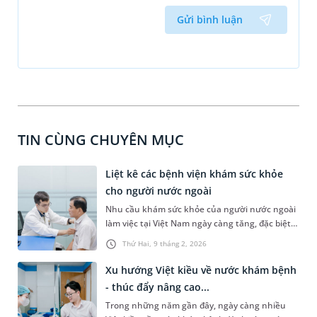
Gửi bình luận
TIN CÙNG CHUYÊN MỤC
Liệt kê các bệnh viện khám sức khỏe
cho người nước ngoài​
Nhu cầu khám sức khỏe của người nước ngoài
làm việc tại Việt Nam ngày càng tăng, đặc biệt
là với lao động làm việc tại các doanh nghiệp
Thứ Hai, 9 tháng 2, 2026
hoặc người cần đăng ký tạm trú hoặc lưu trú
hợp pháp. Trong bài viết sau, MEDLATEC sẽ
Xu hướng Việt kiều về nước khám bệnh
giúp bạn đọc tổng hợp danh sách các bệnh viện
- thúc đẩy nâng cao...
khám sức khỏe cho người nước ngoài uy tín,
Trong những năm gần đây, ngày càng nhiều
được nhiều khách hàng lựa chọn.