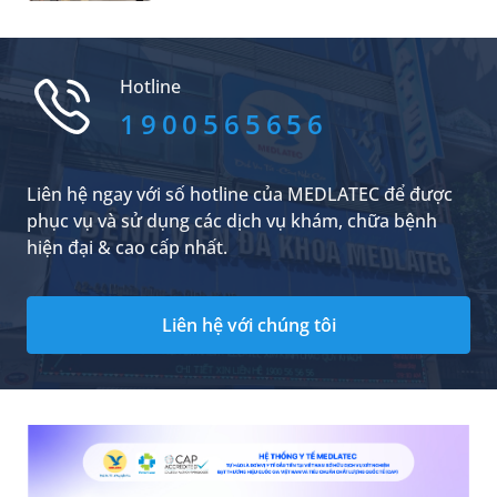
người trẻ. Việc kiểm tra sức khỏe định kỳ đóng
sót không đáng có.
vai trò then chốt trong phát hiện sớm và kiểm
soát bệnh hiệu quả.
Hotline
1900565656
Liên hệ ngay với số hotline của MEDLATEC để được
phục vụ và sử dụng các dịch vụ khám, chữa bệnh
hiện đại & cao cấp nhất.
Liên hệ với chúng tôi