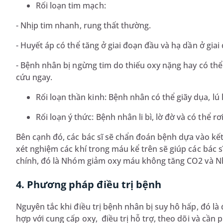
Rối loạn tim mạch:
- Nhịp tim nhanh, rung thất thường.
- Huyết áp có thể tăng ở giai đoạn đầu và hạ dần ở giai
- Bệnh nhân bị ngừng tim do thiếu oxy nặng hay có t
cứu ngay.
Rối loạn thần kinh: Bệnh nhân có thể giãy dụa, l
Rối loạn ý thức: Bệnh nhân li bì, lờ đờ và có thể r
Bên cạnh đó, các bác sĩ sẽ chẩn đoán bệnh dựa vào kế
xét nghiệm các khí trong máu kể trên sẽ giúp các bác 
chính, đó là Nhóm giảm oxy máu không tăng CO2 và N
4. Phương pháp điều trị bệnh
Nguyên tắc khi điều trị bệnh nhân bị suy hô hấp, đó l
hợp với cung cấp oxy, điều trị hỗ trợ, theo dõi và cần p