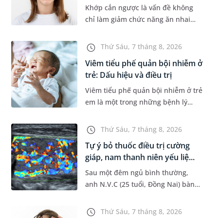
Khớp cắn ngược là vấn đề không
chỉ làm giảm chức năng ăn nhai
của trẻ mà còn làm mất đi sự cân
đối của khuôn mặt. Do đó, cần khắc
Thứ Sáu, 7 tháng 8, 2026
phục sớm tình trạng này để...
Viêm tiểu phế quản bội nhiễm ở
trẻ: Dấu hiệu và điều trị
Viêm tiểu phế quản bội nhiễm ở trẻ
em là một trong những bệnh lý
đường hô hấp nguy hiểm, thường
bùng phát vào thời điểm giao mùa.
Thứ Sáu, 7 tháng 8, 2026
Khi những tổn thương ban đầ...
Tự ý bỏ thuốc điều trị cường
giáp, nam thanh niên yếu liệ...
Sau một đêm ngủ bình thường,
anh N.V.C (25 tuổi, Đồng Nai) bàng
hoàng phát hiện yếu liệt 2 chân,
không thể vận động đi lại được. Kết
Thứ Sáu, 7 tháng 8, 2026