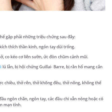
thể gặp phải những triệu chứng sau đây:
kích thích thần kinh, ngón tay dùi trống.
hở, co kéo cơ liên sườn, ức đòn chũm cánh mũi.
i
lú lẫn, bị hội chứng Guillai- Barre, bị rắn hổ mang cắn
c chiều, thở rên, thở không đều, thở nông, không thể
đầu ngón chân, ngón tay, các đầu chi vẫn nóng hoặc có
ản mạn tính.