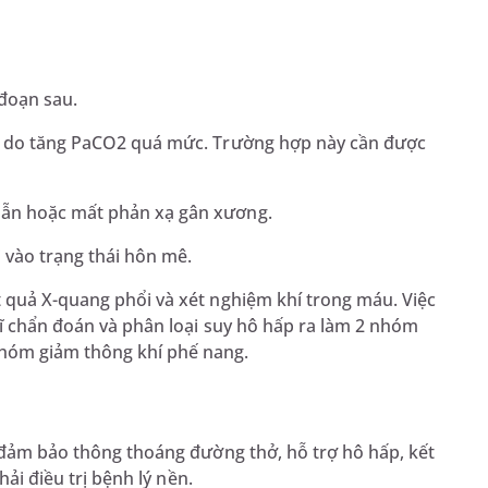
 đoạn sau.
hể do tăng PaCO2 quá mức. Trường hợp này cần được
ú lẫn hoặc mất phản xạ gân xương.
ơi vào trạng thái hôn mê.
t quả X-quang phổi và xét nghiệm khí trong máu. Việc
sĩ chẩn đoán và phân loại suy hô hấp ra làm 2 nhóm
hóm giảm thông khí phế nang.
à đảm bảo thông thoáng đường thở, hỗ trợ hô hấp, kết
hải điều trị bệnh lý nền.