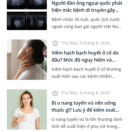
Người đàn ông ngoại quốc phát
Dự á...
hiện mắc bệnh di truyền gây...
Bệnh nhân 35 tuổi, quốc tịch nước
ngoài cùng bạn gái người Việt Nam
đến MEDLATEC khám sức khỏe tiền
hôn nhân. Qua thăm khám và làm
Thứ Bảy, 8 tháng 8, 2026
các xét nghiệm chuyên sâu,...
Viêm hạch bạch huyết ở cổ do
đâu? Mức độ nguy hiểm và
phư...
Viêm hạch bạch huyết ở cổ thường
xuất hiện sau các bệnh nhiễm
trùng nhưng cũng có thể liên quan
đến lao hạch hoặc ung thư. Để tìm
Thứ Bảy, 8 tháng 8, 2026
hiểu nguyên nhân gây viêm,...
Bị u nang tuyến vú nên uống
thuốc gì? Lưu ý để kiểm soát...
U nang tuyến vú là tổn thương lành
tính dễ xuất hiện ở phụ nữ trong