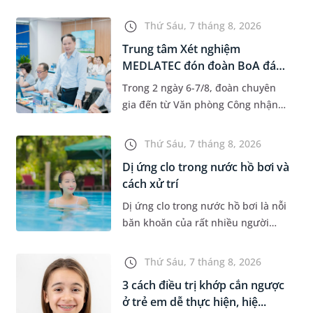
độ tuổi 35 - 50. Khi được chẩn đoán
mắc bệnh, nhiều người thường
Thứ Sáu, 7 tháng 8, 2026
băn khoăn u nang tuyến v...
Trung tâm Xét nghiệm
MEDLATEC đón đoàn BoA đánh
giá giám...
Trong 2 ngày 6-7/8, đoàn chuyên
gia đến từ Văn phòng Công nhận
Chất lượng quốc gia (BoA) đã ghi
nhận và đánh giá cao nỗ lực duy trì
Thứ Sáu, 7 tháng 8, 2026
hệ thống quản lý chất lượ...
Dị ứng clo trong nước hồ bơi và
cách xử trí
Dị ứng clo trong nước hồ bơi là nỗi
băn khoăn của rất nhiều người
thích bơi lội, đặc biệt là những
trường hợp thường xuyên bơi ở
Thứ Sáu, 7 tháng 8, 2026
những hồ bơi nhân tạo. Bài v...
3 cách điều trị khớp cắn ngược
ở trẻ em dễ thực hiện, hiệ...