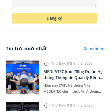
Đăng ký
Tin tức mới nhất
Xem thêm
Thứ Bảy, 8 tháng 8, 2026
MEDLATEC khởi động Dự án Hệ
thống Thông tin Quản lý Bệnh...
Hôm nay (7/8), Hệ thống Y tế
MEDLATEC chính thức khởi động
Dự án Hệ thống Thông tin Quản lý
Bệnh viện (HIS - Hospital
Thứ Bảy, 8 tháng 8, 2026
Information System) giai đoạn mới.