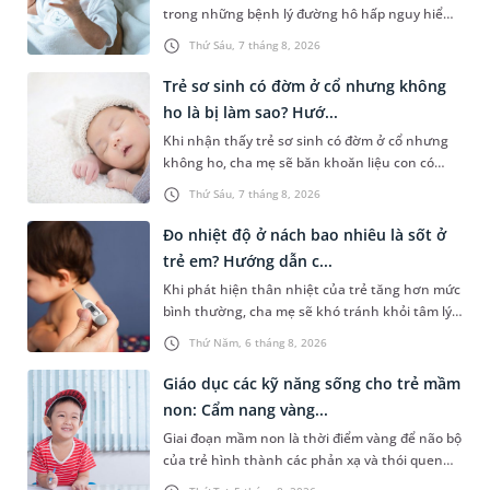
trong những bệnh lý đường hô hấp nguy hiểm,
thường bùng phát vào thời điểm giao mùa. Khi
Thứ Sáu, 7 tháng 8, 2026
những tổn thương ban đầu do virus chưa kịp
lành, vi khuẩn cơ hội sẽ nhanh chóng tấn công,
Trẻ sơ sinh có đờm ở cổ nhưng không
khiến tình trạng viêm nhiễm chuyển biến nặng
ho là bị làm sao? Hướ...
và đe dọa trực tiếp đến tính mạng của trẻ nếu
Khi nhận thấy trẻ sơ sinh có đờm ở cổ nhưng
không được can thiệp kịp thời. Do đó, việc nắm
không ho, cha mẹ sẽ băn khoăn liệu con có
được các thông tin về bệnh lý này là điều các
đang mắc bệnh đường hô hấp hay không.
bậc phụ huynh nên lưu ý.
Thứ Sáu, 7 tháng 8, 2026
Những chia sẻ dưới đây sẽ giúp cha mẹ hiểu
thêm về nguyên nhân gây nên tình trạng này
Đo nhiệt độ ở nách bao nhiêu là sốt ở
và cách xử trí an toàn để giúp bé dễ chịu, tránh
trẻ em? Hướng dẫn c...
gặp phải vấn đề nguy hại cho sức khỏe.
Khi phát hiện thân nhiệt của trẻ tăng hơn mức
bình thường, cha mẹ sẽ khó tránh khỏi tâm lý
lo lắng. Tuy nhiên, không phải ai cũng biết đo
Thứ Năm, 6 tháng 8, 2026
nhiệt độ ở nách bao nhiêu là sốt ở trẻ em và
cách chăm sóc trẻ sốt sao cho an toàn. Những
Giáo dục các kỹ năng sống cho trẻ mầm
chia sẻ dưới đây sẽ cùng cha mẹ tìm hiểu vấn
non: Cẩm nang vàng...
đề này để giúp bé nhanh hồi phục và phòng
Giai đoạn mầm non là thời điểm vàng để não bộ
ngừa nguy cơ xảy ra biến chứng.
của trẻ hình thành các phản xạ và thói quen
hành vi nền tảng. Việc trang bị sớm các kỹ