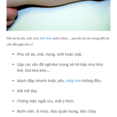
Nếu bé bị sốt, mệt mỏi,
khó thở
, mất ý thức,… sau khi bị côn trùng đốt thì
cần đến gặp bác sĩ
Phù nề da, môi, họng, lưỡi hoặc mặt.
Gặp các vấn đề nghiêm trọng về hô hấp như khó
thở, thở khò khè,…
Mạch đập nhanh hoặc yếu,
nhịp tim
không đều.
Nổi mề đay.
Chóng mặt, ngất xỉu, mất ý thức.
Buồn nôn, ói mửa, đau quặn bụng, tiêu chảy.