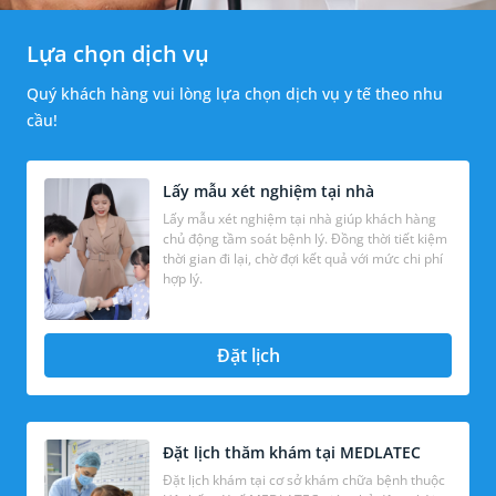
Lựa chọn dịch vụ
Quý khách hàng vui lòng lựa chọn dịch vụ y tế theo nhu
cầu!
Lấy mẫu xét nghiệm tại nhà
Lấy mẫu xét nghiệm tại nhà giúp khách hàng
chủ động tầm soát bệnh lý. Đồng thời tiết kiệm
thời gian đi lại, chờ đợi kết quả với mức chi phí
hợp lý.
Đặt lịch
Đặt lịch thăm khám tại MEDLATEC
Đặt lịch khám tại cơ sở khám chữa bệnh thuộc