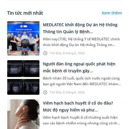
Tin tức mới nhất
Xem thêm
MEDLATEC khởi động Dự án Hệ thống
Thông tin Quản lý Bệnh...
Hôm nay (7/8), Hệ thống Y tế MEDLATEC chính
thức khởi động Dự án Hệ thống Thông tin
Quản lý Bệnh viện (HIS - Hospital Information
Thứ Bảy, 8 tháng 8, 2026
System) giai đoạn mới. Dự á...
Người đàn ông ngoại quốc phát hiện
mắc bệnh di truyền gây...
Bệnh nhân 35 tuổi, quốc tịch nước ngoài cùng
bạn gái người Việt Nam đến MEDLATEC khám
sức khỏe tiền hôn nhân. Qua thăm khám và
Thứ Bảy, 8 tháng 8, 2026
làm các xét nghiệm chuyên sâu,...
Viêm hạch bạch huyết ở cổ do đâu?
Mức độ nguy hiểm và phư...
Viêm hạch bạch huyết ở cổ thường xuất hiện
sau các bệnh nhiễm trùng nhưng cũng có thể
liên quan đến lao hạch hoặc ung thư. Để tìm