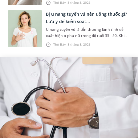
Thứ Bảy, 8 tháng 8, 2026
hiểu nguyên nhân gây viêm,...
Bị u nang tuyến vú nên uống thuốc gì?
Lưu ý để kiểm soát...
U nang tuyến vú là tổn thương lành tính dễ
xuất hiện ở phụ nữ trong độ tuổi 35 - 50. Khi
được chẩn đoán mắc bệnh, nhiều người
Thứ Bảy, 8 tháng 8, 2026
thường băn khoăn u nang tuyến v...