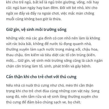
khi cho trẻ ngủ, bất kể là ngủ trên giường, võng, nôi hay
cũi; ngủ ban ngày hay ban đêm. Đối với bé nhỏ, khi cho
ngồi xe đẩy và đẩy ra ngoài chơi, việc mắc màn chống
muỗi cũng không bao giờ là thừa.
Giữ gìn, vệ sinh môi trường sống
Những việc mà các gia đình có con nhỏ nên làm là không
vứt rác bừa bãi, không để nước tù đọng quanh nhà,
thường xuyên làm sạch nước trong máng xối, chậu hoa,
thau chậu, tìm kiếm và tiêu diệt các tổ côn trùng (kiến,
mối),… Giữ gìn, vệ sinh môi trường sống cũng là cách ngăn
chặn côn trùng làm tổ, sinh, phát triển và gây bệnh.
Cẩn thận khi cho trẻ chơi với thú cưng
Nếu nhà có nuôi thú cưng như chó, mèo thì cần thận
trọng khi cho trẻ chơi đùa cùng những con vật này. Song
song đó, nên tắm rửa và vệ sinh lông thường xuyên cho
thú cưng để đảm bảo chúng sạch ve, bọ chét.