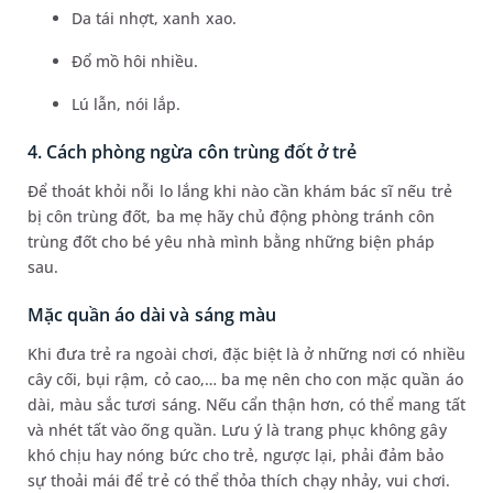
Da tái nhợt, xanh xao.
Đổ mồ hôi nhiều.
Lú lẫn, nói lắp.
4. Cách phòng ngừa côn trùng đốt ở trẻ
Để thoát khỏi nỗi lo lắng khi nào cần khám bác sĩ nếu trẻ
bị côn trùng đốt, ba mẹ hãy chủ động phòng tránh côn
trùng đốt cho bé yêu nhà mình bằng những biện pháp
sau.
Mặc quần áo dài và sáng màu
Khi đưa trẻ ra ngoài chơi, đặc biệt là ở những nơi có nhiều
cây cối, bụi rậm, cỏ cao,… ba mẹ nên cho con mặc quần áo
dài, màu sắc tươi sáng. Nếu cẩn thận hơn, có thể mang tất
và nhét tất vào ống quần. Lưu ý là trang phục không gây
khó chịu hay nóng bức cho trẻ, ngược lại, phải đảm bảo
sự thoải mái để trẻ có thể thỏa thích chạy nhảy, vui chơi.