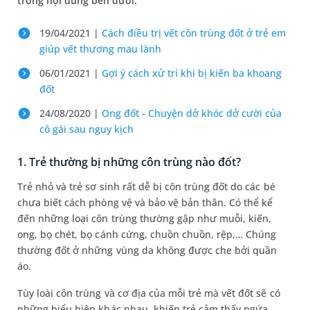
trong nội dung bên dưới.
19/04/2021 |
Cách điều trị vết côn trùng đốt ở trẻ em
giúp vết thương mau lành
06/01/2021 |
Gợi ý cách xử trí khi bị kiến ba khoang
đốt
24/08/2020 |
Ong đốt - Chuyện dở khóc dở cười của
cô gái sau nguy kịch
1. Trẻ thường bị những côn trùng nào đốt?
Trẻ nhỏ và trẻ sơ sinh rất dễ bị côn trùng đốt do các bé
chưa biết cách phòng vệ và bảo vệ bản thân. Có thể kể
đến những loại côn trùng thường gặp như muỗi, kiến,
ong, bọ chét, bọ cánh cứng, chuồn chuồn, rệp,… Chúng
thường đốt ở những vùng da không được che bởi quần
áo.
Tùy loài côn trùng và cơ địa của mỗi trẻ mà vết đốt sẽ có
những biểu hiện khác nhau, khiến trẻ cảm thấy ngứa