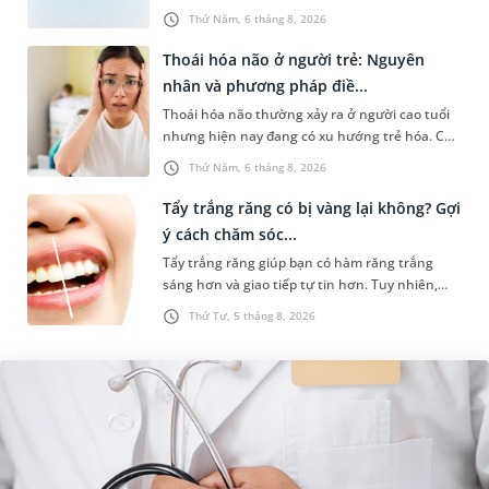
nhiều người lo ngại rằng việc ngủ trong phòng
Thứ Năm, 6 tháng 8, 2026
điều hòa mỗi đêm có...
Thoái hóa não ở người trẻ: Nguyên
nhân và phương pháp điề...
Thoái hóa não thường xảy ra ở người cao tuổi
nhưng hiện nay đang có xu hướng trẻ hóa. Các
yếu tố như căng thẳng kéo dài, lối sống thiếu
Thứ Năm, 6 tháng 8, 2026
lành mạnh, bệnh lý th...
Tẩy trắng răng có bị vàng lại không? Gợi
ý cách chăm sóc...
Tẩy trắng răng giúp bạn có hàm răng trắng
sáng hơn và giao tiếp tự tin hơn. Tuy nhiên,
nhiều người lại băn khoăn về tình trạng răng bị
Thứ Tư, 5 tháng 8, 2026
vàng ố, xỉn màu sau kh...