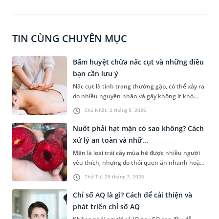
TIN CÙNG CHUYÊN MỤC
Bấm huyệt chữa nấc cụt và những điều
bạn cần lưu ý
Nấc cụt là tình trạng thường gặp, có thể xảy ra
do nhiều nguyên nhân và gây không ít khó
chịu. Bấm huyệt chữa nấc cụt là một trong
Chủ Nhật, 2 tháng 8, 2026
những phương pháp được nhiều người tìm
hiểu để hỗ trợ tình trạng này. Mời bạn cùng
Nuốt phải hạt mận có sao không? Cách
tìm hiểu sâu hơn về phương pháp chữa nấc cụt
xử lý an toàn và nhữ...
này trong bài viết dưới đây.
Mận là loại trái cây mùa hè được nhiều người
yêu thích, nhưng do thói quen ăn nhanh hoặc
sơ suất, không ít người đã vô tình nuốt phải
Thứ Tư, 29 tháng 7, 2026
hạt mận. Cấu tạo hạt mận thường cứng, có hai
đầu nhọn nên khi đi vào đường tiêu hóa rất dễ
Chỉ số AQ là gì? Cách để cải thiện và
gây ra tâm lý hoang mang, lo lắng cho người
phát triển chỉ số AQ
gặp phải. Bài viết dưới đây sẽ giải đáp chi tiết