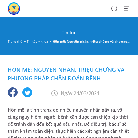
Search
Open
Menu
Tin tức
Trang chủ
Tin tức y khoa
Hôn mê: Nguyên nhân, triệu chứng và phương pháp chẩn đoán bệnh
HÔN MÊ: NGUYÊN NHÂN, TRIỆU CHỨNG VÀ
PHƯƠNG PHÁP CHẨN ĐOÁN BỆNH
Ngày 24/03/2021
Hôn mê là tình trạng do nhiều nguyên nhân gây ra, vô
cùng nguy hiểm. Người bệnh cần được can thiệp kịp thời
để tránh dẫn đến kết quả xấu nhất. Để điều trị, bác sĩ sẽ
thăm khám toàn diện, thực hiện các xét nghiệm cần thiết