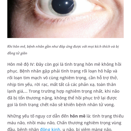
Khi hôn mê, bệnh nhân gần như đáp ứng được với mọi kích thích và bị
đồng tử giãn
Hôn mê độ IV: Đây còn gọi là tình trạng hôn mê không hồi
phục. Bệnh nhân gặp phải tình trạng rối loạn hô hấp và
rối loạn tim mạch vô cùng nghiêm trọng, cần hỗ trợ thở,
nhịp tim yếu, rời rạc, mất tất cả các phản xạ, toàn thân
lạnh giá,… Trong trường hợp nghiêm trọng nhất, khi não
đã bị tổn thương nặng, không thể hồi phục trở lại được
gọi là tình trạng chết não sẽ khiến bệnh nhân tử vong.
Những yếu tố nguy cơ dẫn đến
hôn mê
là: tình trạng thiếu
máu não, nhồi máu não, Chấn thương nghiêm trọng vùng
đầu, bệnh nhân
động kinh
, u não, bị viêm màng não,