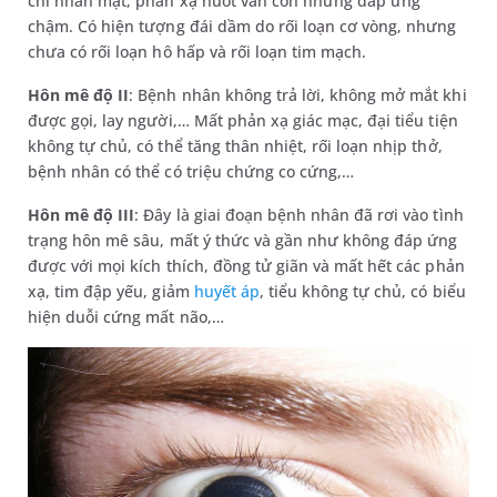
chỉ nhăn mặt, phản xạ nuốt vẫn còn nhưng đáp ứng
chậm. Có hiện tượng đái dầm do rối loạn cơ vòng, nhưng
chưa có rối loạn hô hấp và rối loạn tim mạch.
Hôn mê độ II
: Bệnh nhân không trả lời, không mở mắt khi
được gọi, lay người,… Mất phản xạ giác mạc, đại tiểu tiện
không tự chủ, có thể tăng thân nhiệt, rối loạn nhịp thở,
bệnh nhân có thể có triệu chứng co cứng,…
Hôn mê độ III
: Đây là giai đoạn bệnh nhân đã rơi vào tình
trạng hôn mê sâu, mất ý thức và gần như không đáp ứng
được với mọi kích thích, đồng tử giãn và mất hết các phản
xạ, tim đập yếu, giảm
huyết áp
, tiểu không tự chủ, có biểu
hiện duỗi cứng mất não,…