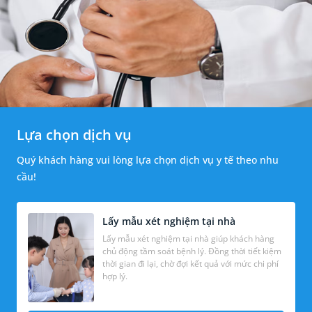
Lựa chọn dịch vụ
Quý khách hàng vui lòng lựa chọn dịch vụ y tế theo nhu
cầu!
Lấy mẫu xét nghiệm tại nhà
Lấy mẫu xét nghiệm tại nhà giúp khách hàng
chủ động tầm soát bệnh lý. Đồng thời tiết kiệm
thời gian đi lại, chờ đợi kết quả với mức chi phí
hợp lý.