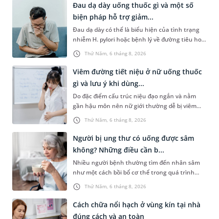
Đau dạ dày uống thuốc gì và một số
biện pháp hỗ trợ giảm...
Đau dạ dày có thể là biểu hiện của tình trạng
nhiễm H. pylori hoặc bệnh lý về đường tiêu hoá
khác. Dựa theo nguyên nhân cụ thể, bác sĩ sẽ
Thứ Năm, 6 tháng 8, 2026
cân nhắc chỉ định p...
Viêm đường tiết niệu ở nữ uống thuốc
gì và lưu ý khi dùng...
Do đặc điểm cấu trúc niệu đạo ngắn và nằm
gần hậu môn nên nữ giới thường dễ bị viêm
đường tiết niệu hơn nam giới. Tùy theo nguyên
Thứ Năm, 6 tháng 8, 2026
nhân, mức độ nhiễm trùng và...
Người bị ung thư có uống được sâm
không? Những điều cần b...
Nhiều người bệnh thường tìm đến nhân sâm
như một cách bồi bổ cơ thể trong quá trình
điều trị ung thư. Tuy nhiên, câu hỏi người bị
Thứ Năm, 6 tháng 8, 2026
ung thư có uống được sâm kh...
Cách chữa nổi hạch ở vùng kín tại nhà
đúng cách và an toàn