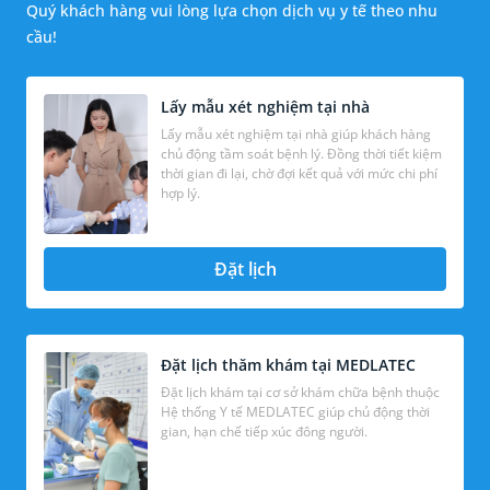
Quý khách hàng vui lòng lựa chọn dịch vụ y tế theo nhu
cầu!
Lấy mẫu xét nghiệm tại nhà
Lấy mẫu xét nghiệm tại nhà giúp khách hàng
chủ động tầm soát bệnh lý. Đồng thời tiết kiệm
thời gian đi lại, chờ đợi kết quả với mức chi phí
hợp lý.
Đặt lịch
Đặt lịch thăm khám tại MEDLATEC
Đặt lịch khám tại cơ sở khám chữa bệnh thuộc
Hệ thống Y tế MEDLATEC giúp chủ động thời
gian, hạn chế tiếp xúc đông người.