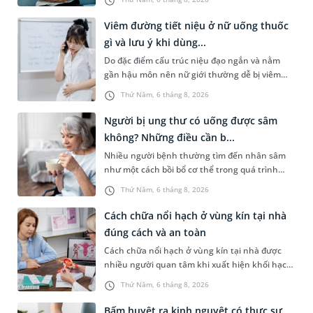
cân nhắc chỉ định phương pháp điều trị, loại
thuốc giảm đau phù hợp. Nếu chưa biết người
Viêm đường tiết niệu ở nữ uống thuốc
bị đau dạ dày uống thuốc gì, bạn đọc có thể
gì và lưu ý khi dùng...
tham khảo thông tin trong bài viết sau.
Do đặc điểm cấu trúc niệu đạo ngắn và nằm
gần hậu môn nên nữ giới thường dễ bị viêm
đường tiết niệu hơn nam giới. Tùy theo nguyên
Thứ Năm, 6 tháng 8, 2026
nhân, mức độ nhiễm trùng và tình trạng sức
khỏe của người bệnh, bác sĩ sẽ chỉ định các loại
Người bị ung thư có uống được sâm
thuốc phù hợp để kiểm soát bệnh hiệu quả.
không? Những điều cần b...
Vậy viêm đường tiết niệu ở nữ uống thuốc gì và
Nhiều người bệnh thường tìm đến nhân sâm
cần lưu ý những gì trong quá trình điều trị? Hãy
như một cách bồi bổ cơ thể trong quá trình
cùng tìm hiểu trong bài viết dưới đây.
điều trị ung thư. Tuy nhiên, câu hỏi người bị
Thứ Năm, 6 tháng 8, 2026
ung thư có uống được sâm không vẫn khiến
không ít người băn khoăn. Thực tế, nhân sâm
Cách chữa nổi hạch ở vùng kín tại nhà
chứa nhiều hoạt chất sinh học có lợi nhưng
đúng cách và an toàn
không phải trường hợp nào cũng phù hợp. Việc
Cách chữa nổi hạch ở vùng kín tại nhà được
trang bị đầy đủ thông tin về lợi ích, nguy cơ
nhiều người quan tâm khi xuất hiện khối hạch
cũng như cách dùng đúng sẽ giúp người bệnh
nhỏ ở vùng bẹn hoặc cơ quan sinh dục. Nếu
sử dụng nhân sâm một cách an toàn và phù
Thứ Năm, 6 tháng 8, 2026
hạch mới xuất hiện, kích thước nhỏ và chưa
hợp.
kèm dấu hiệu bất thường, áp dụng biện pháp
Bấm huyệt ra kinh nguyệt có thực sự