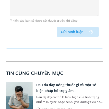
Ý kiến của bạn sẽ được xét duyệt trước khi đăng.
Gửi bình luận
TIN CÙNG CHUYÊN MỤC
Đau dạ dày uống thuốc gì và một số
biện pháp hỗ trợ giảm...
Đau dạ dày có thể là biểu hiện của tình trạng
nhiễm H. pylori hoặc bệnh lý về đường tiêu hoá
khác. Dựa theo nguyên nhân cụ thể, bác sĩ sẽ
Thứ Năm, 6 tháng 8, 2026