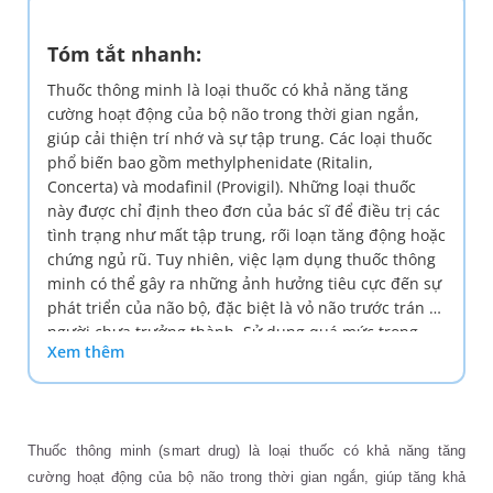
Tóm tắt nhanh:
Thuốc thông minh là loại thuốc có khả năng tăng
cường hoạt động của bộ não trong thời gian ngắn,
giúp cải thiện trí nhớ và sự tập trung. Các loại thuốc
phổ biến bao gồm methylphenidate (Ritalin,
Concerta) và modafinil (Provigil). Những loại thuốc
này được chỉ định theo đơn của bác sĩ để điều trị các
tình trạng như mất tập trung, rối loạn tăng động hoặc
chứng ngủ rũ. Tuy nhiên, việc lạm dụng thuốc thông
minh có thể gây ra những ảnh hưởng tiêu cực đến sự
phát triển của não bộ, đặc biệt là vỏ não trước trán ở
người chưa trưởng thành. Sử dụng quá mức trong
Xem thêm
thời gian dài còn có thể dẫn đến tổn hại nghiêm
trọng cho các tế bào não.
Thuốc thông minh (smart drug) là loại thuốc có khả năng tăng
cường hoạt động của bộ não trong thời gian ngắn, giúp tăng khả