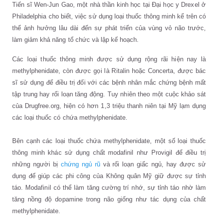
Tiến sĩ Wen-Jun Gao, một nhà thần kinh học tại Đại học y Drexel ở
Philadelphia cho biết, việc sử dụng loại thuốc thông minh kể trên có
thể ảnh hưởng lâu dài đến sự phát triển của vùng vỏ não trước,
làm giảm khả năng tổ chức và lập kế hoạch.
Các loại thuốc thông minh được sử dụng rộng rãi hiện nay là
methylphenidate, còn được gọi là Ritalin hoặc Concerta, được bác
sĩ sử dụng để điều trị đối với các bệnh nhân mắc chứng bệnh mất
tập trung hay rối loạn tăng động. Tuy nhiên theo một cuộc khảo sát
của Drugfree.org, hiện có hơn 1,3 triệu thanh niên tại Mỹ lạm dụng
các loại thuốc có chứa methylphenidate.
Bên cạnh các loại thuốc chứa methylphenidate, một số loại thuốc
thông minh khác sử dụng chất modafinil như Provigil để điều trị
những người bị
chứng ngủ rũ
và rối loạn giấc ngủ, hay được sử
dụng để giúp các phi công của Không quân Mỹ giữ được sự tỉnh
táo. Modafinil có thể làm tăng cường trí nhớ, sự tỉnh táo nhờ làm
tăng nồng độ dopamine trong não giống như tác dụng của chất
methylphenidate.