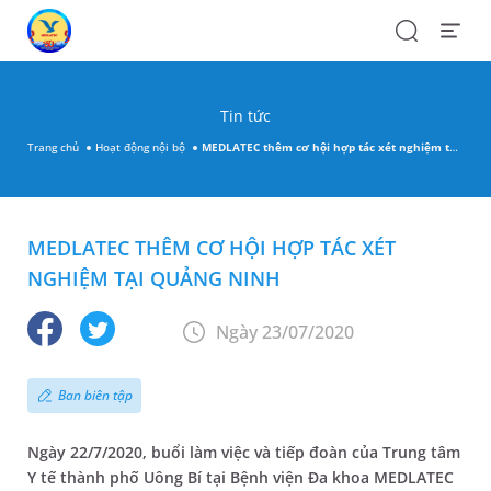
Search
Open
Menu
Tin tức
Trang chủ
Hoạt động nội bộ
MEDLATEC thêm cơ hội hợp tác xét nghiệm tại Quảng Ninh
MEDLATEC THÊM CƠ HỘI HỢP TÁC XÉT
NGHIỆM TẠI QUẢNG NINH
Ngày 23/07/2020
Ban biên tập
Ngày 22/7/2020, buổi làm việc và tiếp đoàn của Trung tâm
Y tế thành phố Uông Bí tại Bệnh viện Đa khoa MEDLATEC