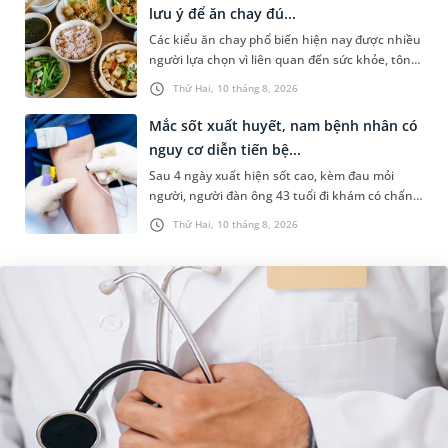
lưu ý để ăn chay đú...
Các kiểu ăn chay phổ biến hiện nay được nhiều
người lựa chọn vì liên quan đến sức khỏe, tôn
giáo hoặc lối sống lành mạnh. Tuy nhiên,
Thứ Hai, 10 tháng 8, 2026
không phải ai cũng hiểu...
Mắc sốt xuất huyết, nam bệnh nhân có
nguy cơ diễn tiến bệ...
Sau 4 ngày xuất hiện sốt cao, kèm đau mỏi
người, người đàn ông 43 tuổi đi khám có chẩn
đoán sốt xuất huyết Dengue và phải nhập viện
Thứ Hai, 10 tháng 8, 2026
điều trị ngay để tránh bi...