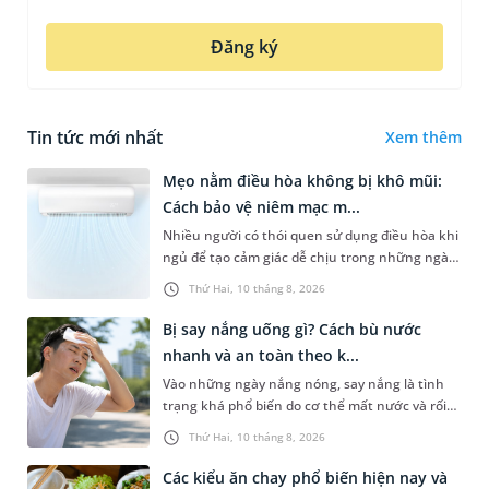
Đăng ký
Tin tức mới nhất
Xem thêm
Mẹo nằm điều hòa không bị khô mũi:
Cách bảo vệ niêm mạc m...
Nhiều người có thói quen sử dụng điều hòa khi
ngủ để tạo cảm giác dễ chịu trong những ngày
nóng bức. Tuy nhiên, không ít trường hợp lại
Thứ Hai, 10 tháng 8, 2026
gặp tình trạng khô mũ...
Bị say nắng uống gì? Cách bù nước
nhanh và an toàn theo k...
Vào những ngày nắng nóng, say nắng là tình
trạng khá phổ biến do cơ thể mất nước và rối
loạn điều hòa thân nhiệt, thường gặp ở người
Thứ Hai, 10 tháng 8, 2026
hoạt động ngoài trời. Nh...
Các kiểu ăn chay phổ biến hiện nay và