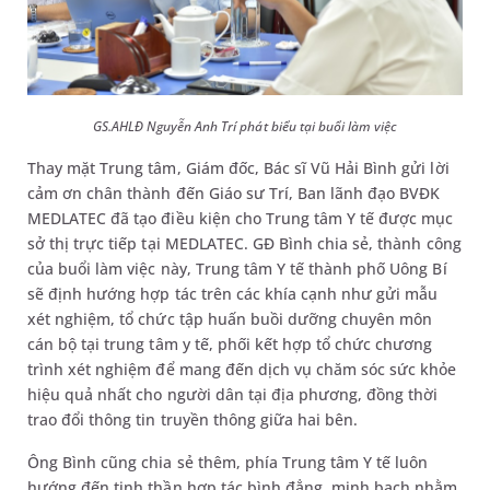
GS.AHLĐ Nguyễn Anh Trí phát biểu tại buổi làm việc
Thay mặt Trung tâm, Giám đốc, Bác sĩ Vũ Hải Bình gửi lời
cảm ơn chân thành đến Giáo sư Trí, Ban lãnh đạo BVĐK
MEDLATEC đã tạo điều kiện cho Trung tâm Y tế được mục
sở thị trực tiếp tại MEDLATEC. GĐ Bình chia sẻ, thành công
của buổi làm việc này, Trung tâm Y tế thành phố Uông Bí
sẽ định hướng hợp tác trên các khía cạnh như gửi mẫu
xét nghiệm, tổ chức tập huấn buồi dưỡng chuyên môn
cán bộ tại trung tâm y tế, phối kết hợp tổ chức chương
trình xét nghiệm để mang đến dịch vụ chăm sóc sức khỏe
hiệu quả nhất cho người dân tại địa phương, đồng thời
trao đổi thông tin truyền thông giữa hai bên.
Ông Bình cũng chia sẻ thêm, phía Trung tâm Y tế luôn
hướng đến tinh thần hợp tác bình đẳng, minh bạch nhằm