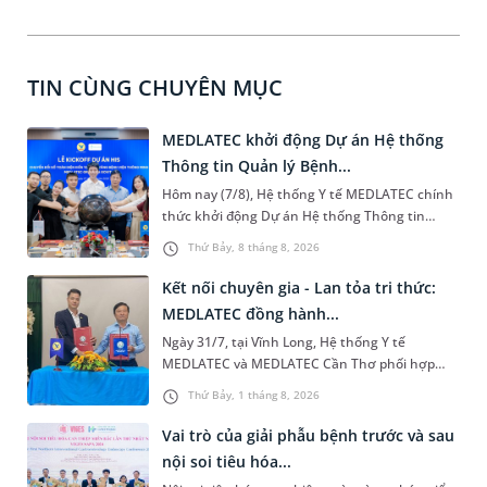
TIN CÙNG CHUYÊN MỤC
MEDLATEC khởi động Dự án Hệ thống
Thông tin Quản lý Bệnh...
Hôm nay (7/8), Hệ thống Y tế MEDLATEC chính
thức khởi động Dự án Hệ thống Thông tin
Quản lý Bệnh viện (HIS - Hospital Information
Thứ Bảy, 8 tháng 8, 2026
System) giai đoạn mới. Dự án đánh dấu bước
chuyển mình quan trọng, biến công nghệ
Kết nối chuyên gia - Lan tỏa tri thức:
thành “trục xương sống” kết nối toàn bộ hệ
MEDLATEC đồng hành...
sinh thái y tế số, số hóa 100% quy trình khám
Ngày 31/7, tại Vĩnh Long, Hệ thống Y tế
chữa bệnh và khẳng định vị thế chủ động trên
MEDLATEC và MEDLATEC Cần Thơ phối hợp
hành trình chuyển đổi số ngành Y tế Việt Nam.
Trung tâm Kiểm soát bệnh tật (CDC) tỉnh Vĩnh
Thứ Bảy, 1 tháng 8, 2026
Long tổ chức hội nghị "Trao đổi chuyên môn,
cập nhật xét nghiệm trong chẩn đoán và điều
Vai trò của giải phẫu bệnh trước và sau
trị". Đây là hoạt động thiết thực nhằm lan tỏa
nội soi tiêu hóa...
tri thức y khoa, thúc đẩy kết nối chuyên môn