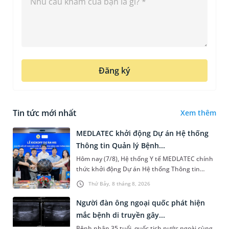
Đăng ký
Tin tức mới nhất
Xem thêm
MEDLATEC khởi động Dự án Hệ thống
Thông tin Quản lý Bệnh...
Hôm nay (7/8), Hệ thống Y tế MEDLATEC chính
thức khởi động Dự án Hệ thống Thông tin
Quản lý Bệnh viện (HIS - Hospital Information
Thứ Bảy, 8 tháng 8, 2026
System) giai đoạn mới. Dự á...
Người đàn ông ngoại quốc phát hiện
mắc bệnh di truyền gây...
Bệnh nhân 35 tuổi, quốc tịch nước ngoài cùng