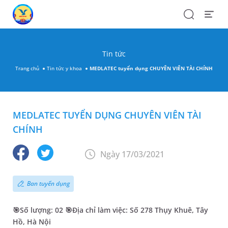
Search
Open
Menu
Tin tức
Trang chủ
Tin tức y khoa
MEDLATEC tuyển dụng CHUYÊN VIÊN TÀI CHÍNH
MEDLATEC TUYỂN DỤNG CHUYÊN VIÊN TÀI
CHÍNH
Ngày 17/03/2021
Ban tuyển dụng
🎯Số lượng: 02 🎯Địa chỉ làm việc: Số 278 Thụy Khuê, Tây
Hồ, Hà Nội