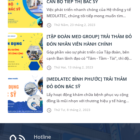
CÁN BỘ TIẾP THỊ BÁC SỸ
2023 MEDLATEC tuyển dụng thêm ĐIỀU
Việc phát triển nhanh chóng của Hệ thống y tế
DƯỠNG/KTV XÉT NGHIỆM cho vị trí LẤY MẪU
MEDLATEC, chúng tôi tiếp mong muốn tìm
TẠI NHÀ
kiếm các Cán bộ tiếp thị để cùng hợp tác
Thứ Năm, 23 tháng 2, 2023
[TẬP ĐOÀN MED GROUP] TRẢI THẢM ĐỎ
ĐÓN NHÂN VIÊN HÀNH CHÍNH
Góp phần vào sự phát triển của Tập đoàn, bên
cạnh Ban lãnh đạo có "Tâm - Tầm - Tài", thì đội
ngũ nhân viên là miếng ghép không thể thiếu
Thứ Hai, 13 tháng 2, 2023
để tạo thành đội ngũ sự hùng mạnh. Tập đoàn
Med Group trải thảm đỏ đón cán bộ hành
[MEDLATEC BÌNH PHƯỚC] TRẢI THẢM
chính.
ĐỎ ĐÓN BÁC SỸ
Lấy hoạt động khám chữa bệnh phục vụ cộng
đồng là mũi nhọn với thương hiệu y tế hàng
đầu cùng hoạt động mở rộng quy mô của
Thứ Tư, 8 tháng 2, 2023
phòng khám, [MEDLATEC BÌNH PHƯỚC] trải
thảm đỏ đón Bác sỹ.
Hotline