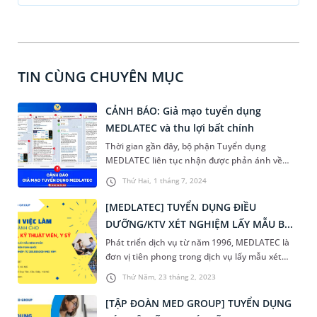
TIN CÙNG CHUYÊN MỤC
CẢNH BÁO: Giả mạo tuyển dụng
MEDLATEC và thu lợi bất chính
Thời gian gần đây, bộ phận Tuyển dụng
MEDLATEC liên tục nhận được phản ánh về
tình trạng giả mạo thương hiệu, lôi kéo ứng
Thứ Hai, 1 tháng 7, 2024
viên đăng ký việc làm và yêu cầu nộp những
khoản chi phí bất hợp lý nhằm thu lợi. Đây là
[MEDLATEC] TUYỂN DỤNG ĐIỀU
hành vi gây tổn hại nghiêm trọng đến danh dự
DƯỠNG/KTV XÉT NGHIỆM LẤY MẪU B...
thương hiệu và cá nhân các ứng viên,
Phát triển dịch vụ từ năm 1996, MEDLATEC là
MEDLATEC xin đưa ra cảnh báo để ứng viên cẩn
đơn vị tiên phong trong dịch vụ lấy mẫu xét
trọng hơn trong quá trình ứng tuyển.
nghiệm tận nơi. Với 25 năm kinh nghiệm và
Thứ Năm, 23 tháng 2, 2023
phục vụ hơn 2 triệu lượt khách hàng/năm,
MEDLATEC là thương hiệu được hàng triệu
[TẬP ĐOÀN MED GROUP] TUYỂN DỤNG
người Việt tin dùng. Do nhu cầu tăng cao, năm