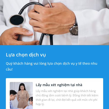
Lựa chọn dịch vụ
Quý khách hàng vui lòng lựa chọn dịch vụ y tế theo nhu
cầu!
Lấy mẫu xét nghiệm tại nhà
Lấy mẫu xét nghiệm tại nhà giúp khách hàng
chủ động tầm soát bệnh lý. Đồng thời tiết kiệm
thời gian đi lại, chờ đợi kết quả với mức chi phí
hợp lý.