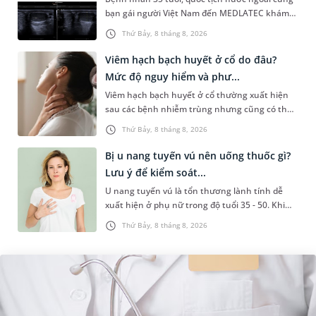
bạn gái người Việt Nam đến MEDLATEC khám
sức khỏe tiền hôn nhân. Qua thăm khám và
Thứ Bảy, 8 tháng 8, 2026
làm các xét nghiệm chuyên sâu,...
Viêm hạch bạch huyết ở cổ do đâu?
Mức độ nguy hiểm và phư...
Viêm hạch bạch huyết ở cổ thường xuất hiện
sau các bệnh nhiễm trùng nhưng cũng có thể
liên quan đến lao hạch hoặc ung thư. Để tìm
Thứ Bảy, 8 tháng 8, 2026
hiểu nguyên nhân gây viêm,...
Bị u nang tuyến vú nên uống thuốc gì?
Lưu ý để kiểm soát...
U nang tuyến vú là tổn thương lành tính dễ
xuất hiện ở phụ nữ trong độ tuổi 35 - 50. Khi
được chẩn đoán mắc bệnh, nhiều người
Thứ Bảy, 8 tháng 8, 2026
thường băn khoăn u nang tuyến v...