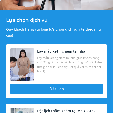
Lựa chọn dịch vụ
Quý khách hàng vui lòng lựa chọn dịch vụ y tế theo nhu
cầu!
Lấy mẫu xét nghiệm tại nhà
Lấy mẫu xét nghiệm tại nhà giúp khách hàng
chủ động tầm soát bệnh lý. Đồng thời tiết kiệm
thời gian đi lại, chờ đợi kết quả với mức chi phí
hợp lý.
Đặt lịch
Đặt lịch thăm khám tại MEDLATEC