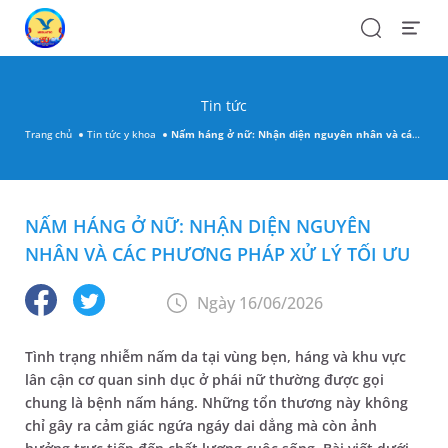
Search
Open
Menu
Tin tức
Trang chủ
Tin tức y khoa
Nấm háng ở nữ: Nhận diện nguyên nhân và các phương pháp xử lý tối ưu
NẤM HÁNG Ở NỮ: NHẬN DIỆN NGUYÊN
NHÂN VÀ CÁC PHƯƠNG PHÁP XỬ LÝ TỐI ƯU
Ngày 16/06/2026
Tình trạng nhiễm nấm da tại vùng bẹn, háng và khu vực
lân cận cơ quan sinh dục ở phái nữ thường được gọi
chung là bệnh nấm háng. Những tổn thương này không
chỉ gây ra cảm giác ngứa ngáy dai dẳng mà còn ảnh