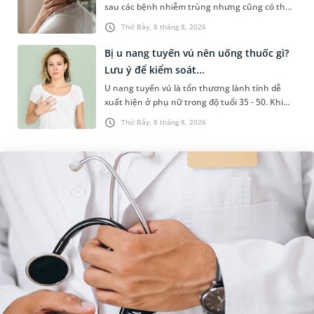
sau các bệnh nhiễm trùng nhưng cũng có thể
liên quan đến lao hạch hoặc ung thư. Để tìm
Thứ Bảy, 8 tháng 8, 2026
hiểu nguyên nhân gây viêm,...
Bị u nang tuyến vú nên uống thuốc gì?
Lưu ý để kiểm soát...
U nang tuyến vú là tổn thương lành tính dễ
xuất hiện ở phụ nữ trong độ tuổi 35 - 50. Khi
được chẩn đoán mắc bệnh, nhiều người
Thứ Bảy, 8 tháng 8, 2026
thường băn khoăn u nang tuyến v...