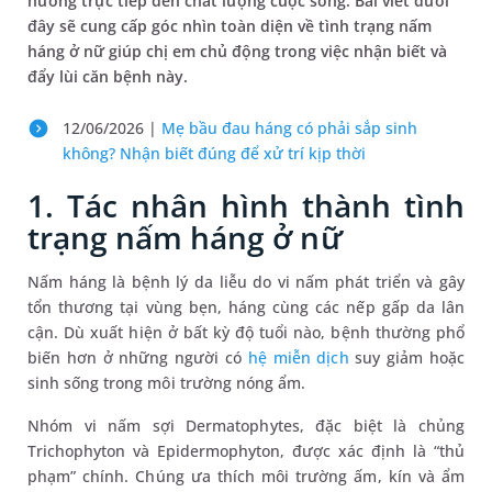
hưởng trực tiếp đến chất lượng cuộc sống. Bài viết dưới
đây sẽ cung cấp góc nhìn toàn diện về tình trạng nấm
háng ở nữ giúp chị em chủ động trong việc nhận biết và
đẩy lùi căn bệnh này.
12/06/2026 |
Mẹ bầu đau háng có phải sắp sinh
không? Nhận biết đúng để xử trí kịp thời
1. Tác nhân hình thành tình
trạng nấm háng ở nữ
Nấm háng là bệnh lý da liễu do vi nấm phát triển và gây
tổn thương tại vùng bẹn, háng cùng các nếp gấp da lân
cận. Dù xuất hiện ở bất kỳ độ tuổi nào, bệnh thường phổ
biến hơn ở những người có
hệ miễn dịch
suy giảm hoặc
sinh sống trong môi trường nóng ẩm.
Nhóm vi nấm sợi Dermatophytes, đặc biệt là chủng
Trichophyton và Epidermophyton, được xác định là “thủ
phạm” chính. Chúng ưa thích môi trường ấm, kín và ẩm