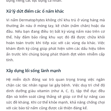
dụng riêng các vật dụng cá nhân.
Xử lý dứt điểm các ổ nấm khác
Vi nấm Dermatophytes không chỉ khu trú ở vùng háng mà
thường ẩn náu ở móng tay, kẽ chân (nấm chân) hoặc da
đầu. Nếu bạn đang điều trị bất kỳ vùng nấm nào trên cơ
thể, hãy đảm bảo rằng khu vực đó đã được chữa khỏi
hoàn toàn trước khi tiếp xúc với các vùng da khác. Việc
khám định kỳ cũng giúp phát hiện sớm các dấu hiệu tiềm
ẩn trước khi chúng bùng phát thành đợt viêm nhiễm cấp
tính.
Xây dựng lối sống lành mạnh
Hệ miễn dịch đóng vai trò quan trọng trong việc ngăn
chặn các tác nhân ngoại lai gây bệnh. Việc duy trì chế độ
dinh dưỡng giàu vitamin (như A, C, E), tập thể dục đều
đặn và kiểm soát căng thẳng sẽ giúp cơ thể tự nâng cao
sức đề kháng. Khi cơ thể khỏe mạnh, khả năng chống chọi
với các bào tử nấm cũng được cải thiện đáng kể.