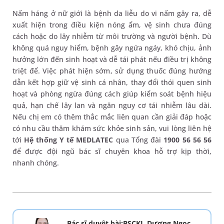
Nấm háng ở nữ giới là bệnh da liễu do vi nấm gây ra, dễ
xuất hiện trong điều kiện nóng ẩm, vệ sinh chưa đúng
cách hoặc do lây nhiễm từ môi trường và người bệnh. Dù
không quá nguy hiểm, bệnh gây ngứa ngáy, khó chịu, ảnh
hưởng lớn đến sinh hoạt và dễ tái phát nếu điều trị không
triệt để. Việc phát hiện sớm, sử dụng thuốc đúng hướng
dẫn kết hợp giữ vệ sinh cá nhân, thay đổi thói quen sinh
hoạt và phòng ngừa đúng cách giúp kiểm soát bệnh hiệu
quả, hạn chế lây lan và ngăn nguy cơ tái nhiễm lâu dài.
Nếu chị em có thêm thắc mắc liên quan cần giải đáp hoặc
có nhu cầu thăm khám sức khỏe sinh sản, vui lòng liên hệ
tới
Hệ thống Y tế MEDLATEC
qua Tổng đài
1900 56 56 56
để được đội ngũ bác sĩ chuyên khoa hỗ trợ kịp thời,
nhanh chóng.
Bác sĩ duyệt bài:BSCKI. Dương Ngọc