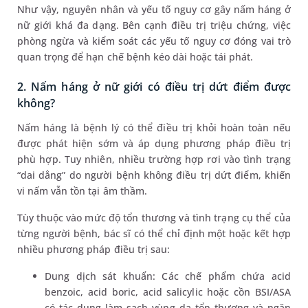
Như vậy, nguyên nhân và yếu tố nguy cơ gây nấm háng ở
nữ giới khá đa dạng. Bên cạnh điều trị triệu chứng, việc
phòng ngừa và kiểm soát các yếu tố nguy cơ đóng vai trò
quan trọng để hạn chế bệnh kéo dài hoặc tái phát.
2. Nấm háng ở nữ giới có điều trị dứt điểm được
không?
Nấm háng là bệnh lý có thể điều trị khỏi hoàn toàn nếu
được phát hiện sớm và áp dụng phương pháp điều trị
phù hợp. Tuy nhiên, nhiều trường hợp rơi vào tình trạng
“dai dẳng” do người bệnh không điều trị dứt điểm, khiến
vi nấm vẫn tồn tại âm thầm.
Tùy thuộc vào mức độ tổn thương và tình trạng cụ thể của
từng người bệnh, bác sĩ có thể chỉ định một hoặc kết hợp
nhiều phương pháp điều trị sau:
Dung dịch sát khuẩn: Các chế phẩm chứa acid
benzoic, acid boric, acid salicylic hoặc cồn BSI/ASA
có tác dụng làm sạch vùng da tổn thương và ngăn