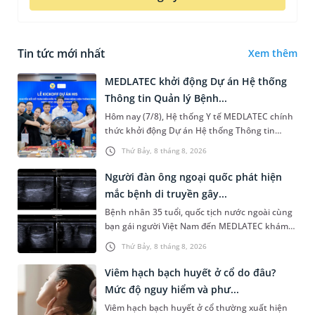
Tin tức mới nhất
Xem thêm
MEDLATEC khởi động Dự án Hệ thống
Thông tin Quản lý Bệnh...
Hôm nay (7/8), Hệ thống Y tế MEDLATEC chính
thức khởi động Dự án Hệ thống Thông tin
Quản lý Bệnh viện (HIS - Hospital Information
Thứ Bảy, 8 tháng 8, 2026
System) giai đoạn mới. Dự á...
Người đàn ông ngoại quốc phát hiện
mắc bệnh di truyền gây...
Bệnh nhân 35 tuổi, quốc tịch nước ngoài cùng
bạn gái người Việt Nam đến MEDLATEC khám
sức khỏe tiền hôn nhân. Qua thăm khám và
Thứ Bảy, 8 tháng 8, 2026
làm các xét nghiệm chuyên sâu,...
Viêm hạch bạch huyết ở cổ do đâu?
Mức độ nguy hiểm và phư...
Viêm hạch bạch huyết ở cổ thường xuất hiện