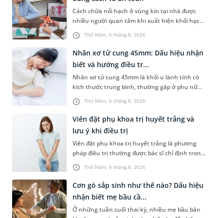
Cách chữa nổi hạch ở vùng kín tại nhà được
nhiều người quan tâm khi xuất hiện khối hạch
nhỏ ở vùng bẹn hoặc cơ quan sinh dục. Nếu
Thứ Năm, 6 tháng 8, 2026
hạch mới xuất hiện, kích thước nhỏ và chưa
kèm dấu hiệu bất thường, áp dụng biện pháp
Nhân xơ tử cung 45mm: Dấu hiệu nhận
chăm sóc phù hợp có thể góp phần làm giảm
biết và hướng điều tr...
cảm giác khó chịu. Tuy nhiên, không phải
Nhân xơ tử cung 45mm là khối u lành tính có
trường hợp nào cũng có thể tự điều trị. Việc
kích thước trung bình, thường gặp ở phụ nữ
nhận biết khi nào cần theo dõi tại nhà và khi
trong độ tuổi sinh sản. Mặc dù không phải
nào nên đi khám sẽ giúp xử trí đúng cách,
Thứ Năm, 6 tháng 8, 2026
trường hợp nào cũng xuất hiện triệu chứng,
tránh bỏ sót các bệnh lý tiềm ẩn.
nhưng nếu khối u phát triển hoặc nằm ở vị trí
Viên đặt phụ khoa trị huyết trắng và
bất lợi, người bệnh có thể gặp nhiều ảnh
lưu ý khi điều trị
hưởng đến sinh hoạt, sức khỏe sinh sản và
Viên đặt phụ khoa trị huyết trắng là phương
chất lượng cuộc sống.
pháp điều trị thường được bác sĩ chỉ định trong
các trường hợp huyết trắng bất thường do
Thứ Năm, 6 tháng 8, 2026
viêm nhiễm phụ khoa. Tuy nhiên, không phải
trường hợp nào cũng có thể tự ý sử dụng
Cơn gò sắp sinh như thế nào? Dấu hiệu
thuốc mà cần xác định đúng nguyên nhân gây
nhận biết mẹ bầu cầ...
bệnh để điều trị phù hợp. Bài viết dưới đây sẽ
Ở những tuần cuối thai kỳ, nhiều mẹ bầu băn
giúp bạn hiểu rõ nguyên nhân gây huyết trắng