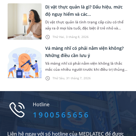
sẽ cân nhắc chỉ định điều trị nội khoa hoặc
Dị vật thực quản là gì? Dấu hiệu, mức
ngoại khoa. Thực tế, chi phí điều trị liệt dây
độ nguy hiểm và các...
thanh quản thường không quá cao nếu người
Dị vật thực quản là tình trạng cấp cứu có thể
bệnh phát hiện và can thiệp sớm.
xảy ra ở mọi lứa tuổi, đặc biệt ở trẻ nhỏ và
người cao tuổi. Nếu không được phát hiện và
Thứ Hai, 3 tháng 8, 2026
xử trí kịp thời, dị vật có thể gây tổn thương
thực quản, thậm chí dẫn đến nhiều biến chứng
Vá màng nhĩ có phải nằm viện không?
nguy hiểm. Vậy khi bị mắc dị vật ở thực quản,
Những điều cần lưu ý
chúng ta cần xử trí như thế nào?
Vá màng nhĩ có phải nằm viện không là thắc
mắc của nhiều người trước khi điều trị thủng
màng nhĩ. Thực tế, thời gian lưu viện sau phẫu
Thứ Sáu, 31 tháng 7, 2026
thuật không giống nhau ở tất cả trường hợp
mà phụ thuộc vào phương pháp phẫu thuật,
tình trạng sức khỏe và tốc độ hồi phục của
từng người bệnh.
Hotline
1900565656
Liên hệ ngay với số hotline của MEDLATEC để được