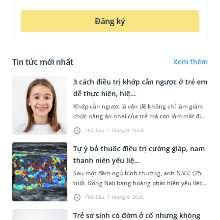
Đăng ký
Tin tức mới nhất
Xem thêm
3 cách điều trị khớp cắn ngược ở trẻ em
dễ thực hiện, hiệ...
Khớp cắn ngược là vấn đề không chỉ làm giảm
chức năng ăn nhai của trẻ mà còn làm mất đi
sự cân đối của khuôn mặt. Do đó, cần khắc
Thứ Sáu, 7 tháng 8, 2026
phục sớm tình trạng này để...
Tự ý bỏ thuốc điều trị cường giáp, nam
thanh niên yếu liệ...
Sau một đêm ngủ bình thường, anh N.V.C (25
tuổi, Đồng Nai) bàng hoàng phát hiện yếu liệt 2
chân, không thể vận động đi lại được. Kết quả
Thứ Sáu, 7 tháng 8, 2026
thăm khám tại Phòng...
Trẻ sơ sinh có đờm ở cổ nhưng không