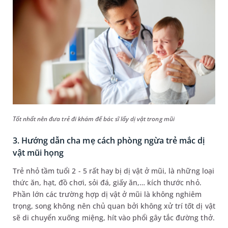
Tốt nhất nên đưa trẻ đi khám để bác sĩ lấy dị vật trong mũi
3. Hướng dẫn cha mẹ cách phòng ngừa trẻ mắc dị
vật mũi họng
Trẻ nhỏ tầm tuổi 2 - 5 rất hay bị dị vật ở mũi, là những loại
thức ăn, hạt, đồ chơi, sỏi đá, giấy ăn,… kích thước nhỏ.
Phần lớn các trường hợp dị vật ở mũi là không nghiêm
trọng, song không nên chủ quan bởi không xử trí tốt dị vật
sẽ di chuyển xuống miệng, hít vào phổi gây tắc đường thở.