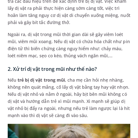
tra các dấu hiệu trên để xác định trẻ bị dị vật. Việc khám
lấy dị vật ra phải thực hiện càng sớm càng tốt, việc trì
hoãn làm tăng nguy cơ dị vật di chuyển xuống miệng, nuốt
phải và gây bít tắc đường thở.
Ngoài ra, dị vật trong mũi thời gian dài sẽ gây viêm loét
mũi, viêm mũi xoang. Nếu dị vật có chứa hóa chất như pin
điện tử thì biến chứng càng nguy hiểm như: chảy máu,
loét niêm mạc, sẹo co kéo, thủng vách ngăn mũi,…
2. Xử trí dị vật trong mũi như thế nào?
Nếu
trẻ bị dị vật trong mũi
, cha mẹ cần hỏi nhẹ nhàng,
không nên quát mắng, cố lấy dị vật bằng tay hay vật nhọn.
Nếu dị vật nhỏ và nằm ở ngoài, hãy bịt bên mũi không có
dị vật và hướng dẫn trẻ xì mũi mạnh. Xì mạnh sẽ giúp dị
vật nhỏ bị đẩy ra ngoài, nhưng nếu trẻ làm ngược lại là hít
mạnh vào thì dị vật sẽ càng đi vào sâu.