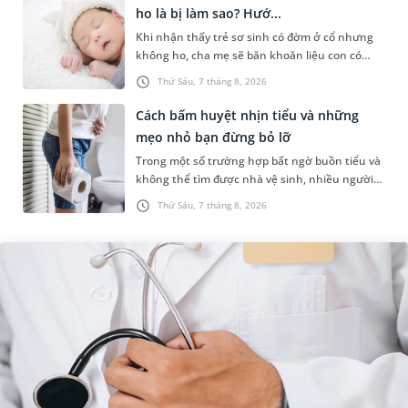
ho là bị làm sao? Hướ...
Khi nhận thấy trẻ sơ sinh có đờm ở cổ nhưng
không ho, cha mẹ sẽ băn khoăn liệu con có
đang mắc bệnh đường hô hấp hay không.
Thứ Sáu, 7 tháng 8, 2026
Những chia sẻ dưới đây sẽ giúp ch...
Cách bấm huyệt nhịn tiểu và những
mẹo nhỏ bạn đừng bỏ lỡ
Trong một số trường hợp bất ngờ buồn tiểu và
không thể tìm được nhà vệ sinh, nhiều người
đã áp dụng phương pháp bấm huyệt nhịn tiểu.
Thứ Sáu, 7 tháng 8, 2026
Vậy cách bấm huyệt nhịn...