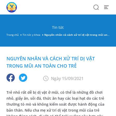
Search
Open
Menu
Tin tức
Trang chủ
Tin tức y khoa
Nguyên nhân và cách xử trí dị vật trong mũi an toàn cho trẻ
NGUYÊN NHÂN VÀ CÁCH XỬ TRÍ DỊ VẬT
TRONG MŨI AN TOÀN CHO TRẺ
Ngày 15/09/2021
Trẻ nhỏ rất dễ bị dị vật ở mũi, có thể là những đồ chơi
nhỏ, giấy ăn, sỏi đá, thức ăn hay các loại hạt do các trẻ
thường tò mò và không kiểm soát được hành động của
bản thân. Nếu cha mẹ xử trí dị vật trong mũi của trẻ