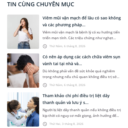
TIN CÙNG CHUYÊN MỤC
Viêm mũi vận mạch để lâu có sao không
và các phương pháp...
Viêm mũi vận mạch là bệnh lý có xu hướng tiến
triển mạn tính. Các triệu chứng như nghẹt
mũi, chảy nước mũi thường xuyên khiến người
Thứ Năm, 6 tháng 8, 2026
bệnh khó chịu. Tuy nhiên, nhiều người vẫn chủ
quan trước những triệu chứng này, chấp nhận
Có nên áp dụng các cách chữa viêm sụn
sống chung với chúng. Vậy, viêm mũi vận mạch
vành tai tại nhà và...
để lâu có sao không và việc điều trị có phức tạp
Dù không phải vấn đề sức khỏe quá nghiêm
không?
trọng nhưng nếu chủ quan không điều trị sớm,
người bệnh có thể phải đối mặt với một số biến
Thứ Năm, 6 tháng 8, 2026
chứng. Nếu chưa xuất hiện mủ hoặc tích tụ
dịch, người bệnh thường chỉ cần dùng thuốc.
Tham khảo chi phí điều trị liệt dây
Vậy có nên áp dụng cách chữa viêm sụn vành
thanh quản và lưu ý s...
tai tại nhà không và cần làm gì để phòng ngừa
Người bị liệt dây thanh quản nếu không điều trị
tình trạng này?
kịp thời có nguy cơ mất giọng, ảnh hưởng đến
khả năng giao tiếp, chức năng hô hấp và hoạt
Thứ Hai, 3 tháng 8, 2026
động ăn uống. Tùy mức độ nghiêm trọng, bác sĩ