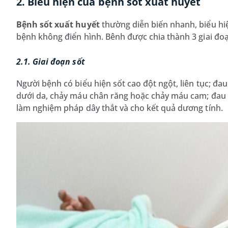
2. Biểu hiện của bệnh sốt xuất huyết
Bệnh sốt xuất huyết
thường diễn biến nhanh, biểu hiệ
bệnh không điển hình. Bênh được chia thành 3 giai đ
2.1. Giai đoạn sốt
Người bệnh có biểu hiện sốt cao đột ngột, liên tục; đ
dưới da, chảy máu chân răng hoặc chảy máu cam; đau c
làm nghiệm pháp dây thắt và cho kết quả dương tính.