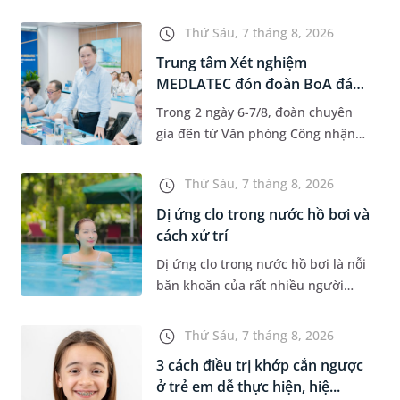
độ tuổi 35 - 50. Khi được chẩn đoán
mắc bệnh, nhiều người thường
Thứ Sáu, 7 tháng 8, 2026
băn khoăn u nang tuyến v...
Trung tâm Xét nghiệm
MEDLATEC đón đoàn BoA đánh
giá giám...
Trong 2 ngày 6-7/8, đoàn chuyên
gia đến từ Văn phòng Công nhận
Chất lượng quốc gia (BoA) đã ghi
nhận và đánh giá cao nỗ lực duy trì
Thứ Sáu, 7 tháng 8, 2026
hệ thống quản lý chất lượ...
Dị ứng clo trong nước hồ bơi và
cách xử trí
Dị ứng clo trong nước hồ bơi là nỗi
băn khoăn của rất nhiều người
thích bơi lội, đặc biệt là những
trường hợp thường xuyên bơi ở
Thứ Sáu, 7 tháng 8, 2026
những hồ bơi nhân tạo. Bài v...
3 cách điều trị khớp cắn ngược
ở trẻ em dễ thực hiện, hiệ...