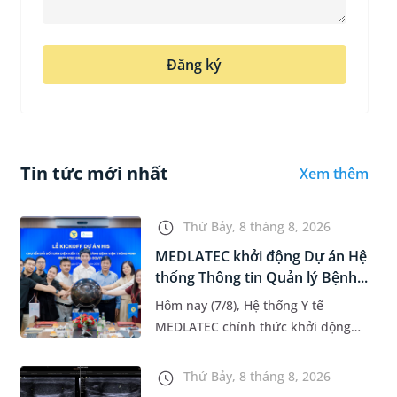
Đăng ký
Tin tức mới nhất
Xem thêm
Thứ Bảy, 8 tháng 8, 2026
MEDLATEC khởi động Dự án Hệ
thống Thông tin Quản lý Bệnh...
Hôm nay (7/8), Hệ thống Y tế
MEDLATEC chính thức khởi động
Dự án Hệ thống Thông tin Quản lý
Bệnh viện (HIS - Hospital
Thứ Bảy, 8 tháng 8, 2026
Information System) giai đoạn mới.