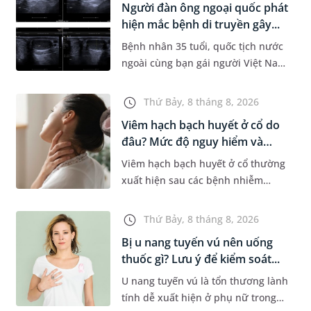
Người đàn ông ngoại quốc phát
Dự á...
hiện mắc bệnh di truyền gây...
Bệnh nhân 35 tuổi, quốc tịch nước
ngoài cùng bạn gái người Việt Nam
đến MEDLATEC khám sức khỏe tiền
hôn nhân. Qua thăm khám và làm
Thứ Bảy, 8 tháng 8, 2026
các xét nghiệm chuyên sâu,...
Viêm hạch bạch huyết ở cổ do
đâu? Mức độ nguy hiểm và
phư...
Viêm hạch bạch huyết ở cổ thường
xuất hiện sau các bệnh nhiễm
trùng nhưng cũng có thể liên quan
đến lao hạch hoặc ung thư. Để tìm
Thứ Bảy, 8 tháng 8, 2026
hiểu nguyên nhân gây viêm,...
Bị u nang tuyến vú nên uống
thuốc gì? Lưu ý để kiểm soát...
U nang tuyến vú là tổn thương lành
tính dễ xuất hiện ở phụ nữ trong