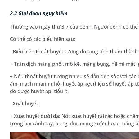
2.2 Giai đoạn nguy hiểm
Thường vào ngày thứ 3-7 của bệnh. Người bệnh có thể 
Có thể có các biểu hiện sau:
- Biểu hiện thoát huyết tương do tăng tính thấm thành 
+ Tràn dịch màng phổi, mô kẽ, màng bụng, nề mi mắt, g
+ Nếu thoát huyết tương nhiều sẽ dẫn đến sốc với các biể
ẩm, mạch nhanh nhỏ, huyết áp kẹt (hiệu số huyết áp tố
đo được huyết áp, tiểu ít.
- Xuất huyết:
+ Xuất huyết dưới da: Nốt xuất huyết rải rác hoặc chấ
trong hai cánh tay, bụng, đùi, mạng sườn hoặc mảng b