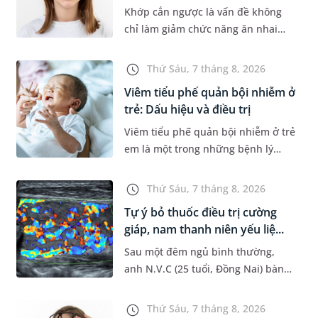
Khớp cắn ngược là vấn đề không
chỉ làm giảm chức năng ăn nhai
của trẻ mà còn làm mất đi sự cân
đối của khuôn mặt. Do đó, cần khắc
Thứ Sáu, 7 tháng 8, 2026
phục sớm tình trạng này để...
Viêm tiểu phế quản bội nhiễm ở
trẻ: Dấu hiệu và điều trị
Viêm tiểu phế quản bội nhiễm ở trẻ
em là một trong những bệnh lý
đường hô hấp nguy hiểm, thường
bùng phát vào thời điểm giao mùa.
Thứ Sáu, 7 tháng 8, 2026
Khi những tổn thương ban đầ...
Tự ý bỏ thuốc điều trị cường
giáp, nam thanh niên yếu liệ...
Sau một đêm ngủ bình thường,
anh N.V.C (25 tuổi, Đồng Nai) bàng
hoàng phát hiện yếu liệt 2 chân,
không thể vận động đi lại được. Kết
Thứ Sáu, 7 tháng 8, 2026