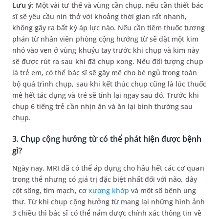
Lưu ý
: Một vài tư thế và vùng cần chụp, nếu cần thiết bác
sĩ sẽ yêu cầu nín thở với khoảng thời gian rất nhanh,
không gây ra bất kỳ áp lực nào. Nếu cần tiêm thuốc tương
phản từ nhân viên phòng cộng hưởng từ sẽ đặt một kim
nhỏ vào ven ở vùng khuỷu tay trước khi chụp và kim này
sẽ được rút ra sau khi đã chụp xong. Nếu đối tượng chụp
là trẻ em, có thể bác sĩ sẽ gây mê cho bé ngủ trong toàn
bộ quá trình chụp, sau khi kết thúc chụp cũng là lúc thuốc
mê hết tác dụng và trẻ sẽ tỉnh lại ngay sau đó. Trước khi
chụp 6 tiếng trẻ cần nhịn ăn và ăn lại bình thường sau
chụp.
3. Chụp cộng hưởng từ có thể phát hiện được bệnh
gì?
Ngày nay, MRI đã có thể áp dụng cho hầu hết các cơ quan
trong thể nhưng có giá trị đặc biệt nhất đối với não, dây
cột sống, tim mạch, cơ
xương khớp
và một số bệnh ung
thư. Từ khi chụp cộng hưởng từ mang lại những hình ảnh
3 chiều thì bác sĩ có thể nắm được chính xác thông tin về