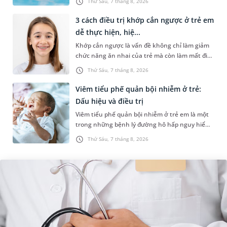
Thứ Sáu, 7 tháng 8, 2026
hồ bơi nhân tạo. Bài v...
3 cách điều trị khớp cắn ngược ở trẻ em
dễ thực hiện, hiệ...
Khớp cắn ngược là vấn đề không chỉ làm giảm
chức năng ăn nhai của trẻ mà còn làm mất đi
sự cân đối của khuôn mặt. Do đó, cần khắc
Thứ Sáu, 7 tháng 8, 2026
phục sớm tình trạng này để...
Viêm tiểu phế quản bội nhiễm ở trẻ:
Dấu hiệu và điều trị
Viêm tiểu phế quản bội nhiễm ở trẻ em là một
trong những bệnh lý đường hô hấp nguy hiểm,
thường bùng phát vào thời điểm giao mùa. Khi
Thứ Sáu, 7 tháng 8, 2026
những tổn thương ban đầ...