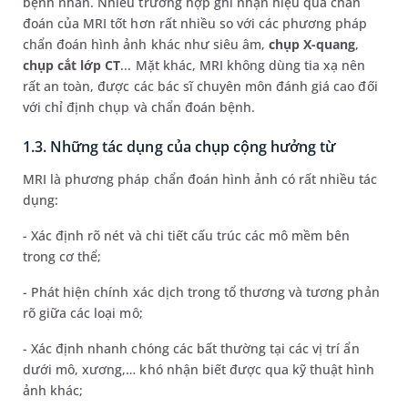
bệnh nhân. Nhiều trường hợp ghi nhận hiệu quả chẩn
đoán của MRI tốt hơn rất nhiều so với các phương pháp
chẩn đoán hình ảnh khác như siêu âm,
chụp X-quang
,
chụp cắt lớp CT
... Mặt khác, MRI không dùng tia xạ nên
rất an toàn, được các bác sĩ chuyên môn đánh giá cao đối
với chỉ định chụp và chẩn đoán bệnh.
1.3. Những tác dụng của chụp cộng hưởng từ
MRI là phương pháp chẩn đoán hình ảnh có rất nhiều tác
dụng:
- Xác định rõ nét và chi tiết cấu trúc các mô mềm bên
trong cơ thể;
- Phát hiện chính xác dịch trong tổ thương và tương phản
rõ giữa các loại mô;
- Xác định nhanh chóng các bất thường tại các vị trí ẩn
dưới mô, xương,… khó nhận biết được qua kỹ thuật hình
ảnh khác;