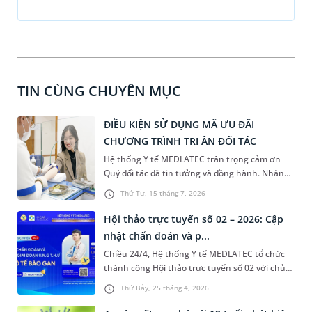
TIN CÙNG CHUYÊN MỤC
ĐIỀU KIỆN SỬ DỤNG MÃ ƯU ĐÃI
CHƯƠNG TRÌNH TRI ÂN ĐỐI TÁC
Hệ thống Y tế MEDLATEC trân trọng cảm ơn
Quý đối tác đã tin tưởng và đồng hành. Nhân
dịp Tri ân khách hàng, MEDLATEC kính tặng
Thứ Tư, 15 tháng 7, 2026
Quý đối tác 3 gói xét nghiệm sinh hoá tổng trị
giá 414.000 VNĐ.
Hội thảo trực tuyến số 02 – 2026: Cập
nhật chẩn đoán và p...
Chiều 24/4, Hệ thống Y tế MEDLATEC tổ chức
thành công Hội thảo trực tuyến số 02 với chủ
đề “Cập nhật chẩn đoán và phân loại giai đoạn
Thứ Bảy, 25 tháng 4, 2026
ung thư biểu mô tế bào gan”. Chương trình có
sự tham gia của ThS.BSNT Lưu Tuấn Thành -,