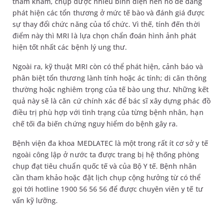
thăm khám, chụp được nhiều bình diện nên nó dễ dàng
phát hiện các tổn thương ở mức tế bào và đánh giá được
sự thay đổi chức năng của tổ chức. Vì thế, tính đến thời
điểm này thì MRI là lựa chọn chẩn đoán hình ảnh phát
hiện tốt nhất các bệnh lý ung thư.
Ngoài ra, kỹ thuật MRI còn có thể phát hiện, cảnh báo và
phân biệt tổn thương lành tính hoặc ác tính; di căn thông
thường hoặc nghiêm trọng của tế bào ung thư. Những kết
quả này sẽ là căn cứ chính xác để bác sĩ xây dựng phác đồ
điều trị phù hợp với tình trạng của từng bệnh nhân, hạn
chế tối đa biến chứng nguy hiểm do bệnh gây ra.
Bệnh viện đa khoa MEDLATEC là một trong rất ít cơ sở y tế
ngoài công lập ở nước ta được trang bị hệ thống phòng
chụp đạt tiêu chuẩn quốc tế và của Bộ Y tế. Bệnh nhân
cần tham khảo hoặc đặt lịch chụp cộng hưởng từ có thể
gọi tới hotline 1900 56 56 56 để được chuyên viên y tế tư
vấn kỹ lưỡng.