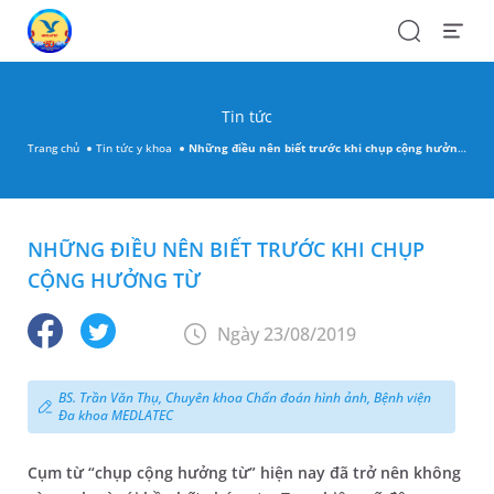
Search
Open
Menu
Tin tức
Trang chủ
Tin tức y khoa
Những điều nên biết trước khi chụp cộng hưởng từ
NHỮNG ĐIỀU NÊN BIẾT TRƯỚC KHI CHỤP
CỘNG HƯỞNG TỪ
Ngày 23/08/2019
BS. Trần Văn Thụ, Chuyên khoa Chẩn đoán hình ảnh, Bệnh viện
Đa khoa MEDLATEC
Cụm từ “chụp cộng hưởng từ” hiện nay đã trở nên không