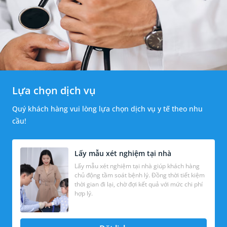
Lựa chọn dịch vụ
Quý khách hàng vui lòng lựa chọn dịch vụ y tế theo nhu
cầu!
Lấy mẫu xét nghiệm tại nhà
Lấy mẫu xét nghiệm tại nhà giúp khách hàng
chủ động tầm soát bệnh lý. Đồng thời tiết kiệm
thời gian đi lại, chờ đợi kết quả với mức chi phí
hợp lý.