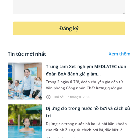
Đăng ký
Tin tức mới nhất
Xem thêm
Trung tâm Xét nghiệm MEDLATEC đón
đoàn BoA đánh giá giám...
Trong 2 ngày 6-7/8, đoàn chuyên gia đến từ
Văn phòng Công nhận Chất lượng quốc gia
(BoA) đã ghi nhận và đánh giá cao nỗ lực duy trì
Thứ Sáu, 7 tháng 8, 2026
hệ thống quản lý chất lượ...
Dị ứng clo trong nước hồ bơi và cách xử
trí
Dị ứng clo trong nước hồ bơi là nỗi băn khoăn
của rất nhiều người thích bơi lội, đặc biệt là
những trường hợp thường xuyên bơi ở những