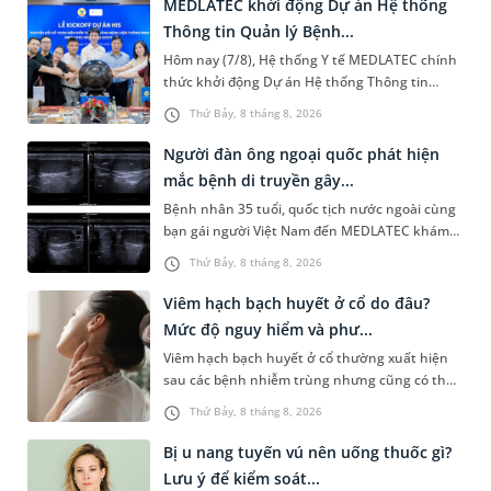
MEDLATEC khởi động Dự án Hệ thống
Thông tin Quản lý Bệnh...
Hôm nay (7/8), Hệ thống Y tế MEDLATEC chính
thức khởi động Dự án Hệ thống Thông tin
Quản lý Bệnh viện (HIS - Hospital Information
Thứ Bảy, 8 tháng 8, 2026
System) giai đoạn mới. Dự á...
Người đàn ông ngoại quốc phát hiện
mắc bệnh di truyền gây...
Bệnh nhân 35 tuổi, quốc tịch nước ngoài cùng
bạn gái người Việt Nam đến MEDLATEC khám
sức khỏe tiền hôn nhân. Qua thăm khám và
Thứ Bảy, 8 tháng 8, 2026
làm các xét nghiệm chuyên sâu,...
Viêm hạch bạch huyết ở cổ do đâu?
Mức độ nguy hiểm và phư...
Viêm hạch bạch huyết ở cổ thường xuất hiện
sau các bệnh nhiễm trùng nhưng cũng có thể
liên quan đến lao hạch hoặc ung thư. Để tìm
Thứ Bảy, 8 tháng 8, 2026
hiểu nguyên nhân gây viêm,...
Bị u nang tuyến vú nên uống thuốc gì?
Lưu ý để kiểm soát...