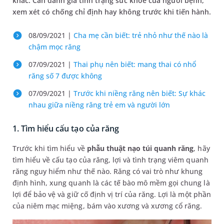
khác. Cần đánh giá tình trạng sức khỏe của người bệnh,
xem xét có chống chỉ định hay không trước khi tiến hành.
08/09/2021 |
Cha mẹ cần biết: trẻ nhỏ như thế nào là
chậm mọc răng
07/09/2021 |
Thai phụ nên biết: mang thai có nhổ
răng số 7 được không
07/09/2021 |
Trước khi niềng răng nên biết: Sự khác
nhau giữa niềng răng trẻ em và người lớn
1. Tìm hiểu cấu tạo của răng
Trước khi tìm hiểu về
phẫu thuật nạo túi quanh răng
, hãy
tìm hiểu về cấu tạo của răng, lợi và tình trạng viêm quanh
răng nguy hiểm như thế nào. Răng có vai trò như khung
định hình, xung quanh là các tế bào mô mềm gọi chung là
lợi để bảo vệ và giữ cố định vị trí của răng. Lợi là một phần
của niêm mạc miệng, bám vào xương và xương cổ răng.