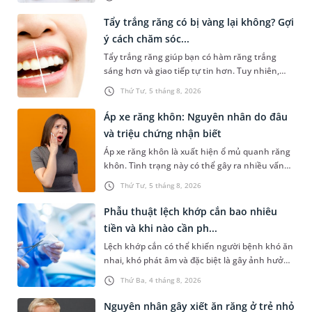
phục sớm tình trạng này để bảo vệ sức khỏe
răng miệng và sức khỏe tổng thể của trẻ. Dưới
Tẩy trắng răng có bị vàng lại không? Gợi
đây là 3 cách điều trị khớp cắn ngược ở trẻ em
ý cách chăm sóc...
dễ thực hiện, hiệu quả cao mà các bậc phụ
Tẩy trắng răng giúp bạn có hàm răng trắng
huynh có thể tham khảo.
sáng hơn và giao tiếp tự tin hơn. Tuy nhiên,
nhiều người lại băn khoăn về tình trạng răng bị
Thứ Tư, 5 tháng 8, 2026
vàng ố, xỉn màu sau khi tẩy trắng một thời
gian. Vậy tẩy trắng răng có bị vàng lại không? Vì
Áp xe răng khôn: Nguyên nhân do đâu
sao răng bị vàng trở lại và cần chăm sóc răng
và triệu chứng nhận biết
như thế nào. Mời bạn cùng tham khảo câu trả
Áp xe răng khôn là xuất hiện ổ mủ quanh răng
lời chi tiết dưới đây.
khôn. Tình trạng này có thể gây ra nhiều vấn
đề nghiêm trọng, đặc biệt gây ảnh hưởng lớn
Thứ Tư, 5 tháng 8, 2026
đến răng số 7. Bài viết dưới đây sẽ giúp bạn
hiểu rõ hơn về nguyên nhân, dấu hiệu nhận
Phẫu thuật lệch khớp cắn bao nhiêu
biết và phương pháp điều trị áp xe răng số 8
tiền và khi nào cần ph...
phù hợp.
Lệch khớp cắn có thể khiến người bệnh khó ăn
nhai, khó phát âm và đặc biệt là gây ảnh hưởng
đến thẩm mỹ. Một trong những phương pháp
Thứ Ba, 4 tháng 8, 2026
được áp dụng để điều trị lệch khớp cắn là phẫu
thuật. Vậy phẫu thuật lệch khớp cắn bao nhiêu
Nguyên nhân gây xiết ăn răng ở trẻ nhỏ