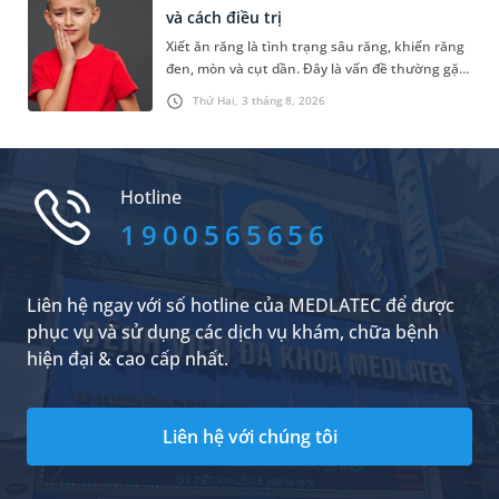
tiền và khi nào cần phẫu thuật?
và cách điều trị
Xiết ăn răng là tình trạng sâu răng, khiến răng
đen, mòn và cụt dần. Đây là vấn đề thường gặp
ở trẻ nhỏ nhưng cũng có thể xảy ra ở người lớn
Thứ Hai, 3 tháng 8, 2026
nếu vệ sinh răng kém hoặc có thói quen ăn
nhiều đồ ngọt. Bài viết dưới đây là những thông
tin về nguyên nhân gây bệnh và cách điều trị
hiệu quả.
Hotline
1900565656
Liên hệ ngay với số hotline của MEDLATEC để được
phục vụ và sử dụng các dịch vụ khám, chữa bệnh
hiện đại & cao cấp nhất.
Liên hệ với chúng tôi