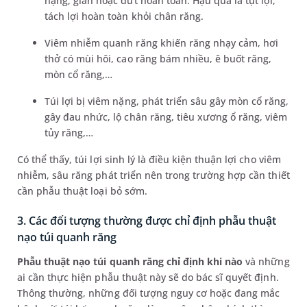
nặng, giãn hoặc đứt hoàn toàn. Hậu quả là tụt lợi,
tách lợi hoàn toàn khỏi chân răng.
Viêm nhiễm quanh răng khiến răng nhạy cảm, hơi
thở có mùi hôi, cao răng bám nhiều, ê buốt răng,
mòn cổ răng,…
Túi lợi bị viêm nặng, phát triển sâu gây mòn cổ răng,
gây đau nhức, lộ chân răng, tiêu xương ổ răng, viêm
tủy răng,…
Có thể thấy, túi lợi sinh lý là điều kiện thuận lợi cho viêm
nhiễm, sâu răng phát triển nên trong trường hợp cần thiết
cần phẫu thuật loại bỏ sớm.
3. Các đối tượng thường được chỉ định phẫu thuật
nạo túi quanh răng
Phẫu thuật nạo túi quanh răng chỉ định khi nào
và những
ai cần thực hiện phẫu thuật này sẽ do bác sĩ quyết định.
Thông thường, những đối tượng nguy cơ hoặc đang mắc