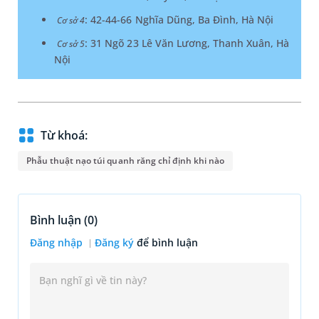
: 42-44-66 Nghĩa Dũng, Ba Đình, Hà Nội
Cơ sở 4
: 31 Ngõ 23 Lê Văn Lương, Thanh Xuân, Hà
Cơ sở 5
Nội
Từ khoá:
Phẫu thuật nạo túi quanh răng chỉ định khi nào
Bình luận (
0
)
Đăng nhập
Đăng ký
để bình luận