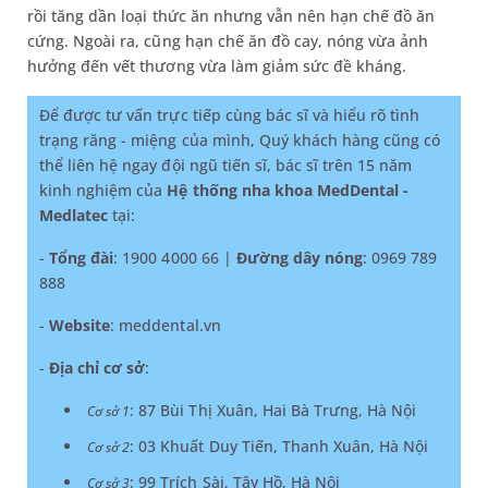
rồi tăng dần loại thức ăn nhưng vẫn nên hạn chế đồ ăn
cứng. Ngoài ra, cũng hạn chế ăn đồ cay, nóng vừa ảnh
hưởng đến vết thương vừa làm giảm sức đề kháng.
Để được tư vấn trực tiếp cùng bác sĩ và hiểu rõ tình
trạng răng - miệng của mình, Quý khách hàng cũng có
thể liên hệ ngay đội ngũ tiến sĩ, bác sĩ trên 15 năm
kinh nghiệm của
Hệ thống nha khoa MedDental -
Medlatec
tại:
-
Tổng đài
: 1900 4000 66 |
Đường dây nóng
: 0969 789
888
-
Website
: meddental.vn
-
Địa chỉ cơ sở
:
: 87 Bùi Thị Xuân, Hai Bà Trưng, Hà Nội
Cơ sở 1
: 03 Khuất Duy Tiến, Thanh Xuân, Hà Nội
Cơ sở 2
: 99 Trích Sài, Tây Hồ, Hà Nội
Cơ sở 3