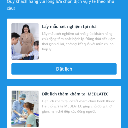
Quý khách hàng vui lòng lựa chọn dịch vụ y tế theo nhu
cầu!
Lấy mẫu xét nghiệm tại nhà
Lấy mẫu xét nghiệm tại nhà giúp khách hàng
chủ động tầm soát bệnh lý. Đồng thời tiết kiệm
thời gian đi lại, chờ đợi kết quả với mức chi phí
hợp lý.
Đặt lịch
Đặt lịch thăm khám tại MEDLATEC
Đặt lịch khám tại cơ sở khám chữa bệnh thuộc
Hệ thống Y tế MEDLATEC giúp chủ động thời
gian, hạn chế tiếp xúc đông người.