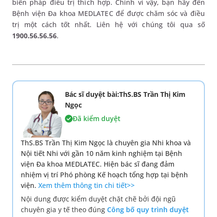
biến pháp điều trị thích hợp. Chính vì vậy, bạn hãy đến
Bệnh viện Đa khoa MEDLATEC để được chăm sóc và điều
trị một cách tốt nhất. Liên hệ với chúng tôi qua số
1900.56.56.56
.
Bác sĩ duyệt bài:ThS.BS Trần Thị Kim
Ngọc
Đã kiểm duyệt
ThS.BS Trần Thị Kim Ngọc là chuyên gia Nhi khoa và
Nội tiết Nhi với gần 10 năm kinh nghiệm tại Bệnh
viện Đa khoa MEDLATEC. Hiện bác sĩ đang đảm
nhiệm vị trí Phó phòng Kế hoạch tổng hợp tại bệnh
viện.
Xem thêm thông tin chi tiết>>
Nội dung được kiểm duyệt chặt chẽ bởi đội ngũ
chuyên gia y tế theo đúng
Công bố quy trình duyệt