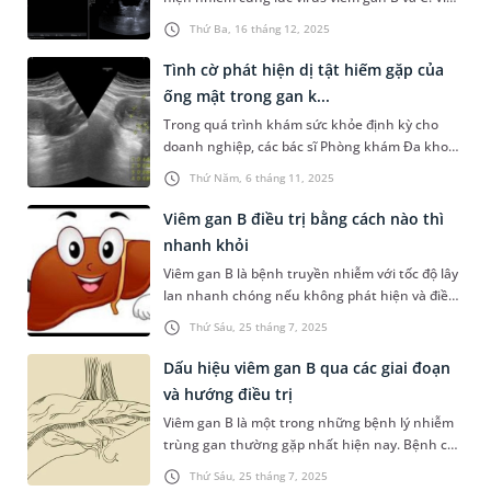
đồng nhiễm hai loại virus này làm bệnh gan
Thứ Ba, 16 tháng 12, 2025
tiến triển nặng, tăng nguy cơ xơ gan và ung
thư biểu mô tế bào gan (HCC).
Tình cờ phát hiện dị tật hiếm gặp của
ống mật trong gan k...
Trong quá trình khám sức khỏe định kỳ cho
doanh nghiệp, các bác sĩ Phòng khám Đa khoa
MEDLATEC Gò Vấp đã phát hiện một trường
Thứ Năm, 6 tháng 11, 2025
hợp dị tật hiếm gặp của ống mật trong gan - đa
u mô thừa đường mật. Đây là một tổn thương
Viêm gan B điều trị bằng cách nào thì
lành tính nhưng rất ít gặp, thường không có
nhanh khỏi
triệu chứng rõ ràng và dễ bị bỏ sót nếu không
Viêm gan B là bệnh truyền nhiễm với tốc độ lây
được kiểm tra chuyên sâu bằng các kỹ thuật
lan nhanh chóng nếu không phát hiện và điều
chẩn đoán hình ảnh hiện đại.
trị kịp thời sẽ là yếu tố nguy cơ dẫn tới các biến
Thứ Sáu, 25 tháng 7, 2025
chứng nguy hiểm. Do đó, viêm gan B điều trị
bằng cách nào thì nhanh khỏi là điều nhiều
Dấu hiệu viêm gan B qua các giai đoạn
người bệnh đặc biệt quan tâm.
và hướng điều trị
Viêm gan B là một trong những bệnh lý nhiễm
trùng gan thường gặp nhất hiện nay. Bệnh có
thể gây nên những biến chứng nghiêm trọng
Thứ Sáu, 25 tháng 7, 2025
và thậm chí đe dọa đến tính mạng. Chính vì vậy,