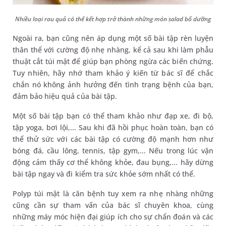
Nhiều loại rau quả có thể kết hợp trở thành những món salad bổ dưỡng
Ngoài ra, bạn cũng nên áp dụng một số bài tập rèn luyện
thân thể với cường độ nhẹ nhàng, kể cả sau khi làm phẫu
thuật cắt túi mật để giúp bạn phòng ngừa các biến chứng.
Tuy nhiên, hãy nhớ tham khảo ý kiến từ bác sĩ để chắc
chắn nó không ảnh hưởng đến tình trạng bệnh của bạn,
đảm bảo hiệu quả của bài tập.
Một số bài tập bạn có thể tham khảo như đạp xe, đi bộ,
tập yoga, bơi lội,... Sau khi đã hồi phục hoàn toàn, bạn có
thể thử sức với các bài tập có cường độ mạnh hơn như
bóng đá, cầu lông, tennis, tập gym,... Nếu trong lúc vận
động cảm thấy cơ thể không khỏe, đau bụng,... hãy dừng
bài tập ngay và đi kiểm tra sức khỏe sớm nhất có thể.
Polyp túi mật là căn bệnh tuy xem ra nhẹ nhàng những
cũng cần sự tham vấn của bác sĩ chuyên khoa, cùng
những máy móc hiện đại giúp ích cho sự chẩn đoán và các