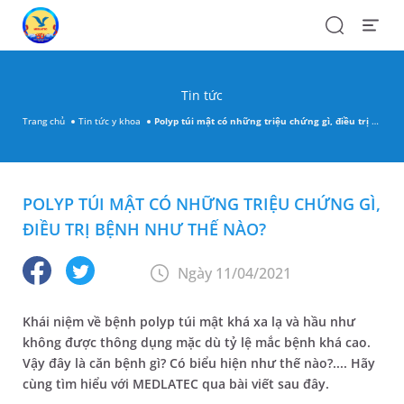
Search
Open
Menu
Tin tức
Trang chủ
Tin tức y khoa
Polyp túi mật có những triệu chứng gì, điều trị bệnh như thế nào?
POLYP TÚI MẬT CÓ NHỮNG TRIỆU CHỨNG GÌ,
ĐIỀU TRỊ BỆNH NHƯ THẾ NÀO?
Ngày 11/04/2021
Khái niệm về bệnh polyp túi mật khá xa lạ và hầu như
không được thông dụng mặc dù tỷ lệ mắc bệnh khá cao.
Vậy đây là căn bệnh gì? Có biểu hiện như thế nào?.... Hãy
cùng tìm hiểu với MEDLATEC qua bài viết sau đây.