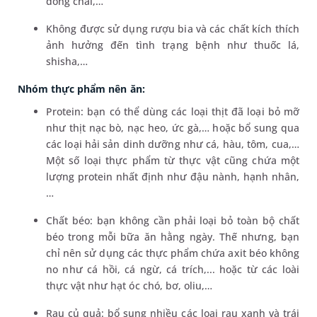
đóng chai,…
Không được sử dụng rượu bia và các chất kích thích
ảnh hưởng đến tình trạng bệnh như thuốc lá,
shisha,…
Nhóm thực phẩm nên ăn:
Protein: bạn có thể dùng các loại thịt đã loại bỏ mỡ
như thịt nạc bò, nạc heo, ức gà,… hoặc bổ sung qua
các loại hải sản dinh dưỡng như cá, hàu, tôm, cua,…
Một số loại thực phẩm từ thực vật cũng chứa một
lượng protein nhất định như đậu nành, hạnh nhân,
…
Chất béo: bạn không cần phải loại bỏ toàn bộ chất
béo trong mỗi bữa ăn hằng ngày. Thế nhưng, bạn
chỉ nên sử dụng các thực phẩm chứa axit béo không
no như cá hồi, cá ngừ, cá trích,... hoặc từ các loài
thực vật như hạt óc chó, bơ, oliu,…
Rau củ quả: bổ sung nhiều các loại rau xanh và trái