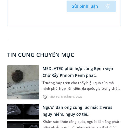
Gửi bình luận
TIN CÙNG CHUYÊN MỤC
MEDLATEC phối hợp cùng Bệnh viện
Chợ Rẫy Phnom Penh phát...
Trường hợp trên cho thấy hiệu quả của mô
hình phối hợp liên viện, đa quốc gia trong chẩn
đoán bệnh lý phức tạp. Sự kết hợp chặt chẽ
Thứ Tư, 8 tháng 4, 2026
giữa lâm sàng, chẩn đoán hình ảnh, xét nghiệm
và giải phẫu bệnh đã giúp định hướng chính
Người đàn ông cùng lúc mắc 2 virus
xác nguồn gốc tổn thương, tạo cơ sở quan
nguy hiểm, nguy cơ tiế...
trọng cho chiến lược điều trị cá thể hóa.
Khám sức khỏe tổng quát, người đàn ông phát
hiện nhiễm cùng lúc virus viêm gan B và C. Việc