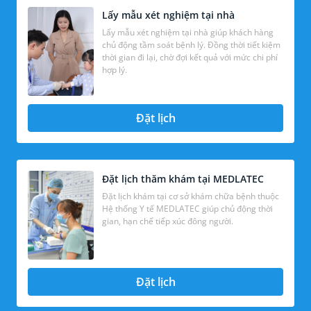
Lấy mẫu xét nghiệm tại nhà
Lấy mẫu xét nghiệm tại nhà giúp khách hàng
chủ động tầm soát bệnh lý. Đồng thời tiết kiệm
thời gian đi lại, chờ đợi kết quả với mức chi phí
hợp lý.
Đặt lịch
Đặt lịch thăm khám tại MEDLATEC
Đặt lịch khám tại cơ sở khám chữa bệnh thuộc
Hệ thống Y tế MEDLATEC giúp chủ động thời
gian, hạn chế tiếp xúc đông người.
Đặt lịch