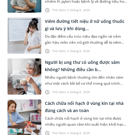
nhiễm H. pylori hoặc bệnh lý về đường tiêu hoá
khác. Dựa theo nguyên nhân cụ thể, bác sĩ sẽ
Thứ Năm, 6 tháng 8, 2026
cân nhắc chỉ định p...
Viêm đường tiết niệu ở nữ uống thuốc
gì và lưu ý khi dùng...
Do đặc điểm cấu trúc niệu đạo ngắn và nằm
gần hậu môn nên nữ giới thường dễ bị viêm
đường tiết niệu hơn nam giới. Tùy theo nguyên
Thứ Năm, 6 tháng 8, 2026
nhân, mức độ nhiễm trùng và...
Người bị ung thư có uống được sâm
không? Những điều cần b...
Nhiều người bệnh thường tìm đến nhân sâm
như một cách bồi bổ cơ thể trong quá trình
điều trị ung thư. Tuy nhiên, câu hỏi người bị
Thứ Năm, 6 tháng 8, 2026
ung thư có uống được sâm kh...
Cách chữa nổi hạch ở vùng kín tại nhà
đúng cách và an toàn
Cách chữa nổi hạch ở vùng kín tại nhà được
nhiều người quan tâm khi xuất hiện khối hạch
nhỏ ở vùng bẹn hoặc cơ quan sinh dục. Nếu
Thứ Năm, 6 tháng 8, 2026