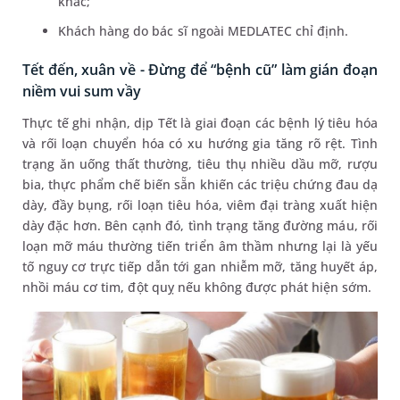
khác;
Khách hàng do bác sĩ ngoài MEDLATEC chỉ định.
Tết đến, xuân về - Đừng để “bệnh cũ” làm gián đoạn
niềm vui sum vầy
Thực tế ghi nhận, dịp Tết là giai đoạn các bệnh lý tiêu hóa
và rối loạn chuyển hóa có xu hướng gia tăng rõ rệt. Tình
trạng ăn uống thất thường, tiêu thụ nhiều dầu mỡ, rượu
bia, thực phẩm chế biến sẵn khiến các triệu chứng đau dạ
dày, đầy bụng, rối loạn tiêu hóa, viêm đại tràng xuất hiện
dày đặc hơn. Bên cạnh đó, tình trạng tăng đường máu, rối
loạn mỡ máu thường tiến triển âm thầm nhưng lại là yếu
tố nguy cơ trực tiếp dẫn tới gan nhiễm mỡ, tăng huyết áp,
nhồi máu cơ tim, đột quỵ nếu không được phát hiện sớm.