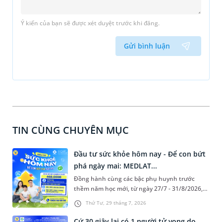
Ý kiến của bạn sẽ được xét duyệt trước khi đăng.
Gửi bình luận
TIN CÙNG CHUYÊN MỤC
Đầu tư sức khỏe hôm nay - Để con bứt
phá ngày mai: MEDLAT...
Đồng hành cùng các bậc phụ huynh trước
thềm năm học mới, từ ngày 27/7 - 31/8/2026,
Hệ thống Y tế MEDLATEC triển khai chương
Thứ Tư, 29 tháng 7, 2026
trình "Đầu tư sức khỏe hôm nay - Để con bứt
phá ngày mai" với ưu đãi 10 - 16% cho các bộ
Cứ 30 giây lại có 1 người tử vong do