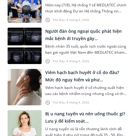
Hôm nay (7/8), Hệ thống Y tế MEDLATEC chính
thức khởi động Dự án Hệ thống Thông tin
Quản lý Bệnh viện (HIS - Hospital Information
Thứ Bảy, 8 tháng 8, 2026
System) giai đoạn mới. Dự á...
Người đàn ông ngoại quốc phát hiện
mắc bệnh di truyền gây...
Bệnh nhân 35 tuổi, quốc tịch nước ngoài cùng
bạn gái người Việt Nam đến MEDLATEC khám
sức khỏe tiền hôn nhân. Qua thăm khám và
Thứ Bảy, 8 tháng 8, 2026
làm các xét nghiệm chuyên sâu,...
Viêm hạch bạch huyết ở cổ do đâu?
Mức độ nguy hiểm và phư...
Viêm hạch bạch huyết ở cổ thường xuất hiện
sau các bệnh nhiễm trùng nhưng cũng có thể
liên quan đến lao hạch hoặc ung thư. Để tìm
Thứ Bảy, 8 tháng 8, 2026
hiểu nguyên nhân gây viêm,...
Bị u nang tuyến vú nên uống thuốc gì?
Lưu ý để kiểm soát...
U nang tuyến vú là tổn thương lành tính dễ
xuất hiện ở phụ nữ trong độ tuổi 35 - 50. Khi