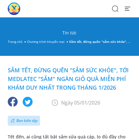
Search
Open
Menu
Tin tức
Trang chủ
Chương trình khuyến mại
Sắm tết, đừng quên "sắm sức khỏe", tới MEDLATEC "sắm" ngàn giỏ quà miễn phí khám duy nhất trong tháng 1/2026
SẮM TẾT, ĐỪNG QUÊN "SẮM SỨC KHỎE", TỚI
MEDLATEC "SẮM" NGÀN GIỎ QUÀ MIỄN PHÍ
KHÁM DUY NHẤT TRONG THÁNG 1/2026
Ngày 05/01/2026
Ban biên tập
Tết đến, ai cũng tất bật sắm sửa quà cáp, lo đủ đầy cho