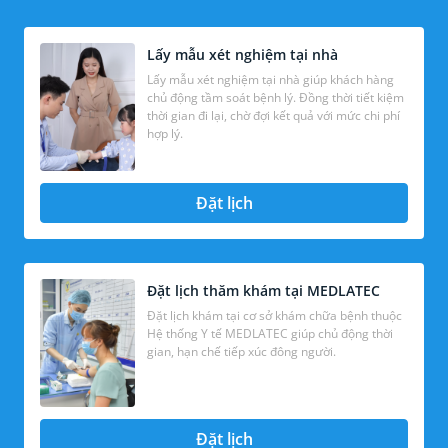
Lấy mẫu xét nghiệm tại nhà
Lấy mẫu xét nghiệm tại nhà giúp khách hàng
chủ động tầm soát bệnh lý. Đồng thời tiết kiệm
thời gian đi lại, chờ đợi kết quả với mức chi phí
hợp lý.
Đặt lịch
Đặt lịch thăm khám tại MEDLATEC
Đặt lịch khám tại cơ sở khám chữa bệnh thuộc
Hệ thống Y tế MEDLATEC giúp chủ động thời
gian, hạn chế tiếp xúc đông người.
Đặt lịch