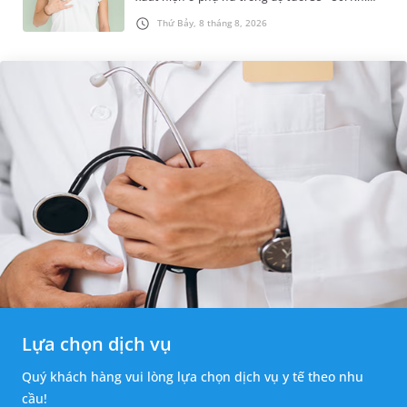
được chẩn đoán mắc bệnh, nhiều người
Thứ Bảy, 8 tháng 8, 2026
thường băn khoăn u nang tuyến v...
Lựa chọn dịch vụ
Quý khách hàng vui lòng lựa chọn dịch vụ y tế theo nhu
cầu!