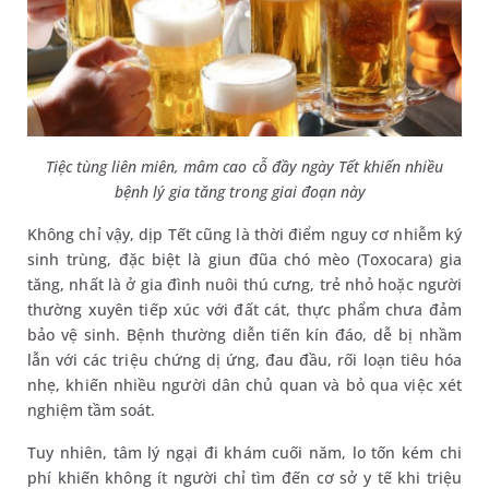
Tiệc tùng liên miên, mâm cao cỗ đầy ngày Tết khiến nhiều
bệnh lý gia tăng trong giai đoạn này
Không chỉ vậy, dịp Tết cũng là thời điểm nguy cơ nhiễm ký
sinh trùng, đặc biệt là giun đũa chó mèo (Toxocara) gia
tăng, nhất là ở gia đình nuôi thú cưng, trẻ nhỏ hoặc người
thường xuyên tiếp xúc với đất cát, thực phẩm chưa đảm
bảo vệ sinh. Bệnh thường diễn tiến kín đáo, dễ bị nhầm
lẫn với các triệu chứng dị ứng, đau đầu, rối loạn tiêu hóa
nhẹ, khiến nhiều người dân chủ quan và bỏ qua việc xét
nghiệm tầm soát.
Tuy nhiên, tâm lý ngại đi khám cuối năm, lo tốn kém chi
phí khiến không ít người chỉ tìm đến cơ sở y tế khi triệu