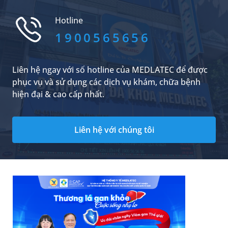
hen suyễn cấp tính, gây viêm hẹp đường thở và
nhiều biến chứng khác. Vậy bệnh hen suyễn có
Hotline
nguy hiểm không, phòng ngừa b...
1900565656
Liên hệ ngay với số hotline của MEDLATEC để được
phục vụ và sử dụng các dịch vụ khám, chữa bệnh
hiện đại & cao cấp nhất.
Liên hệ với chúng tôi