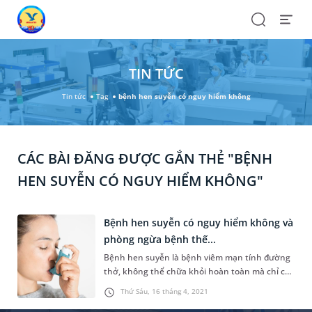
Search
Open
Menu
TIN TỨC
Tin tức
Tag
bệnh hen suyễn có nguy hiểm không
CÁC BÀI ĐĂNG ĐƯỢC GẮN THẺ "BỆNH
HEN SUYỄN CÓ NGUY HIỂM KHÔNG"
Bệnh hen suyễn có nguy hiểm không và
phòng ngừa bệnh thế...
Bệnh hen suyễn là bệnh viêm mạn tính đường
thở, không thể chữa khỏi hoàn toàn mà chỉ có
thể kiểm soát bệnh. Người bệnh cần hạn chế
Thứ Sáu, 16 tháng 4, 2021
tiếp xúc với các yếu tố kích thích gây ra cơn