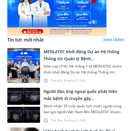
Tin tức mới nhất
Xem thêm
MEDLATEC khởi động Dự án Hệ thống
Thông tin Quản lý Bệnh...
Hôm nay (7/8), Hệ thống Y tế MEDLATEC chính
thức khởi động Dự án Hệ thống Thông tin
Quản lý Bệnh viện (HIS - Hospital Information
Thứ Bảy, 8 tháng 8, 2026
System) giai đoạn mới. Dự á...
Người đàn ông ngoại quốc phát hiện
mắc bệnh di truyền gây...
Bệnh nhân 35 tuổi, quốc tịch nước ngoài cùng
bạn gái người Việt Nam đến MEDLATEC khám
sức khỏe tiền hôn nhân. Qua thăm khám và
Thứ Bảy, 8 tháng 8, 2026
làm các xét nghiệm chuyên sâu,...