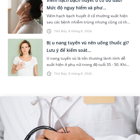
Viêm hạch bạch huyết ở cổ do đâu?
Mức độ nguy hiểm và phư...
Viêm hạch bạch huyết ở cổ thường xuất hiện
sau các bệnh nhiễm trùng nhưng cũng có thể
liên quan đến lao hạch hoặc ung thư. Để tìm
Thứ Bảy, 8 tháng 8, 2026
hiểu nguyên nhân gây viêm,...
Bị u nang tuyến vú nên uống thuốc gì?
Lưu ý để kiểm soát...
U nang tuyến vú là tổn thương lành tính dễ
xuất hiện ở phụ nữ trong độ tuổi 35 - 50. Khi
được chẩn đoán mắc bệnh, nhiều người
Thứ Bảy, 8 tháng 8, 2026
thường băn khoăn u nang tuyến v...