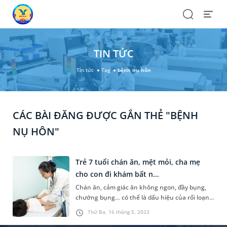
Search
Open
Menu
TIN TỨC
Tin tức
Tag
bệnh nụ hôn
CÁC BÀI ĐĂNG ĐƯỢC GẮN THẺ "BỆNH
NỤ HÔN"
Trẻ 7 tuổi chán ăn, mệt mỏi, cha mẹ
cho con đi khám bất n...
Chán ăn, cảm giác ăn không ngon, đầy bụng,
chướng bụng… có thể là dấu hiệu của rối loạn
tiêu hóa, nhưng với triệu chứng này trẻ 7 tuổi
Thứ Ba, 16 tháng 5, 2023
đi khám lại bất ngờ phát hiện nguyên nhân do