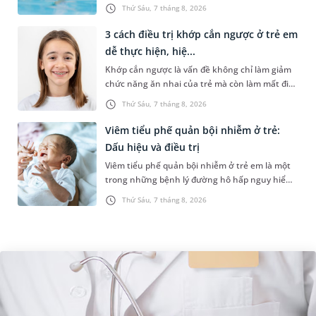
những trường hợp thường xuyên bơi ở những
Thứ Sáu, 7 tháng 8, 2026
hồ bơi nhân tạo. Bài v...
3 cách điều trị khớp cắn ngược ở trẻ em
dễ thực hiện, hiệ...
Khớp cắn ngược là vấn đề không chỉ làm giảm
chức năng ăn nhai của trẻ mà còn làm mất đi
sự cân đối của khuôn mặt. Do đó, cần khắc
Thứ Sáu, 7 tháng 8, 2026
phục sớm tình trạng này để...
Viêm tiểu phế quản bội nhiễm ở trẻ:
Dấu hiệu và điều trị
Viêm tiểu phế quản bội nhiễm ở trẻ em là một
trong những bệnh lý đường hô hấp nguy hiểm,
thường bùng phát vào thời điểm giao mùa. Khi
Thứ Sáu, 7 tháng 8, 2026
những tổn thương ban đầ...