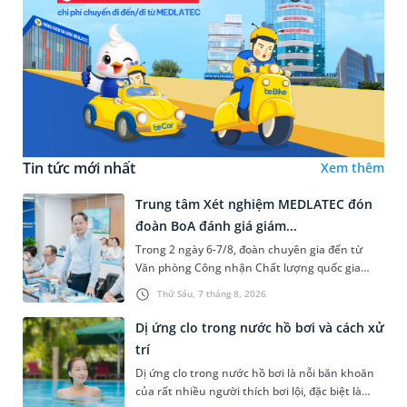
Tin tức mới nhất
Xem thêm
Trung tâm Xét nghiệm MEDLATEC đón
đoàn BoA đánh giá giám...
Trong 2 ngày 6-7/8, đoàn chuyên gia đến từ
Văn phòng Công nhận Chất lượng quốc gia
(BoA) đã ghi nhận và đánh giá cao nỗ lực duy trì
Thứ Sáu, 7 tháng 8, 2026
hệ thống quản lý chất lượ...
Dị ứng clo trong nước hồ bơi và cách xử
trí
Dị ứng clo trong nước hồ bơi là nỗi băn khoăn
của rất nhiều người thích bơi lội, đặc biệt là