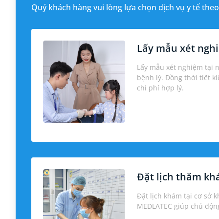
Quý khách hàng vui lòng lựa chọn dịch vụ y tế theo
Lấy mẫu xét nghi
Lấy mẫu xét nghiệm tại 
bệnh lý. Đồng thời tiết k
chi phí hợp lý.
Đặt lịch thăm k
Đặt lịch khám tại cơ sở 
MEDLATEC giúp chủ động 