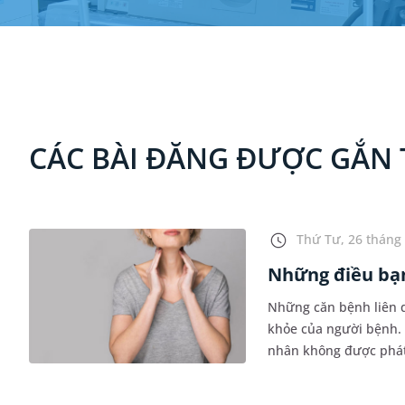
CÁC BÀI ĐĂNG ĐƯỢC GẮN 
Thứ Tư, 26 tháng 
Những điều bạn
Những căn bệnh liên q
khỏe của người bệnh. 
nhân không được phát h
Đó là lý do vì sao chú