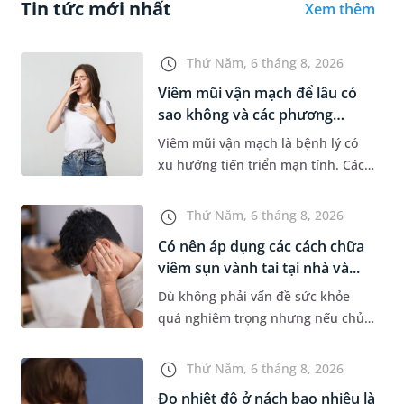
Tin tức mới nhất
Xem thêm
Thứ Năm, 6 tháng 8, 2026
Viêm mũi vận mạch để lâu có
sao không và các phương
pháp...
Viêm mũi vận mạch là bệnh lý có
xu hướng tiến triển mạn tính. Các
triệu chứng như nghẹt mũi, chảy
nước mũi thường xuyên khiến
Thứ Năm, 6 tháng 8, 2026
người bệnh khó chịu. Tuy nhiên,...
Có nên áp dụng các cách chữa
viêm sụn vành tai tại nhà và...
Dù không phải vấn đề sức khỏe
quá nghiêm trọng nhưng nếu chủ
quan không điều trị sớm, người
bệnh có thể phải đối mặt với một
Thứ Năm, 6 tháng 8, 2026
số biến chứng. Nếu chưa xuất hiệ...
Đo nhiệt độ ở nách bao nhiêu là