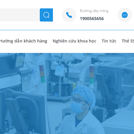
Đường dây nóng
seach
1900565656
Hướng dẫn khách hàng
Nghiên cứu khoa học
Tin tức
Thẻ 5