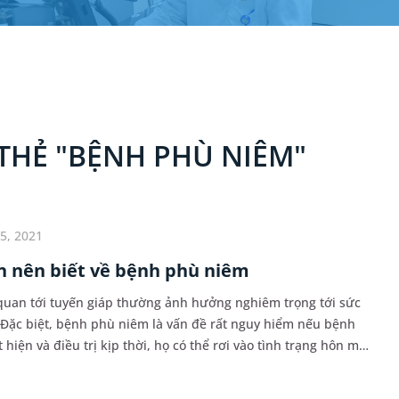
THẺ "BỆNH PHÙ NIÊM"
5, 2021
 nên biết về bệnh phù niêm
uan tới tuyến giáp thường ảnh hưởng nghiêm trọng tới sức
Đặc biệt, bệnh phù niêm là vấn đề rất nguy hiểm nếu bệnh
iện và điều trị kịp thời, họ có thể rơi vào tình trạng hôn mê.
ng ta nên chủ động tìm hiểu về căn...