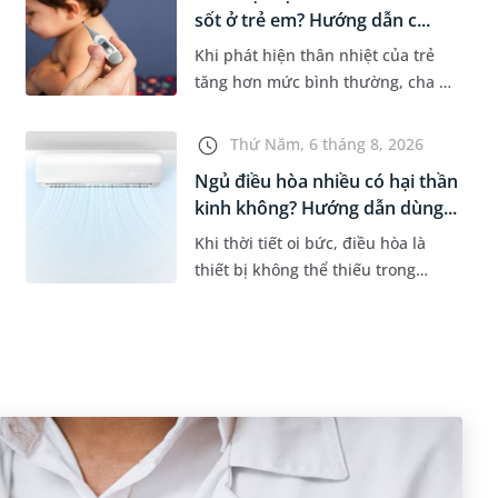
sốt ở trẻ em? Hướng dẫn c...
Khi phát hiện thân nhiệt của trẻ
tăng hơn mức bình thường, cha mẹ
sẽ khó tránh khỏi tâm lý lo lắng.
Tuy nhiên, không phải ai cũng biết
Thứ Năm, 6 tháng 8, 2026
đo nhiệt độ ở nách bao...
Ngủ điều hòa nhiều có hại thần
kinh không? Hướng dẫn dùng...
Khi thời tiết oi bức, điều hòa là
thiết bị không thể thiếu trong
nhiều gia đình. Tuy nhiên, nhiều
người lo ngại rằng việc ngủ trong
phòng điều hòa mỗi đêm có...