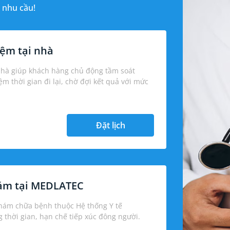
 nhu cầu!
ệm tại nhà
nhà giúp khách hàng chủ động tầm soát
iệm thời gian đi lại, chờ đợi kết quả với mức
Đặt lịch
hám tại MEDLATEC
khám chữa bệnh thuộc Hệ thống Y tế
thời gian, hạn chế tiếp xúc đông người.