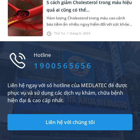
mạch và đột quỵ. Vậy cách giảm cholesterol
5 cách giảm Cholesterol trong máu hiệu
toàn phần là gì, bạn có thể theo dõi bài viết
quả ai cũng có thể...
dưới đây để có biện pháp đ...
Hàm lượng Cholesterol trong máu cao cảnh
báo tiềm ẩn nhiều nguy hiểm đối với sức khỏe.
Chính vì vậy, cách giảm Cholesterol trong máu
Thứ Tư, 1 tháng 5, 2024
được nhiều người tìm kiếm. Dưới đây là tổng
hợp 5 cách đơn giản giúp làm giảm mỡ máu
nhanh chóng và hiệu quả mà bạn có thể tham
Hotline
khảo.
1900565656
Liên hệ ngay với số hotline của MEDLATEC để được
phục vụ và sử dụng các dịch vụ khám, chữa bệnh
hiện đại & cao cấp nhất.
Liên hệ với chúng tôi