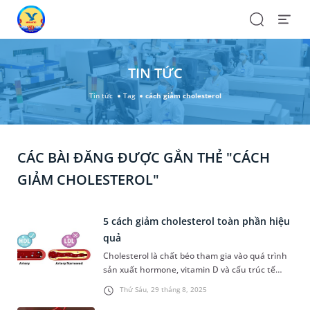
Search
Open
Menu
TIN TỨC
Tin tức
Tag
cách giảm cholesterol
CÁC BÀI ĐĂNG ĐƯỢC GẮN THẺ "CÁCH
GIẢM CHOLESTEROL"
5 cách giảm cholesterol toàn phần hiệu
quả
Cholesterol là chất béo tham gia vào quá trình
sản xuất hormone, vitamin D và cấu trúc tế
bào. Nếu cholesterol toàn phần tăng cao không
Thứ Sáu, 29 tháng 8, 2025
được kiểm soát tốt có thể dẫn đến bệnh lý tim