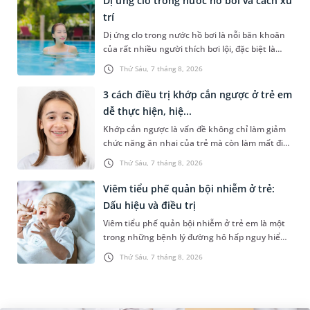
Dị ứng clo trong nước hồ bơi và cách xử
trí
Dị ứng clo trong nước hồ bơi là nỗi băn khoăn
của rất nhiều người thích bơi lội, đặc biệt là
những trường hợp thường xuyên bơi ở những
Thứ Sáu, 7 tháng 8, 2026
hồ bơi nhân tạo. Bài v...
3 cách điều trị khớp cắn ngược ở trẻ em
dễ thực hiện, hiệ...
Khớp cắn ngược là vấn đề không chỉ làm giảm
chức năng ăn nhai của trẻ mà còn làm mất đi
sự cân đối của khuôn mặt. Do đó, cần khắc
Thứ Sáu, 7 tháng 8, 2026
phục sớm tình trạng này để...
Viêm tiểu phế quản bội nhiễm ở trẻ:
Dấu hiệu và điều trị
Viêm tiểu phế quản bội nhiễm ở trẻ em là một
trong những bệnh lý đường hô hấp nguy hiểm,
thường bùng phát vào thời điểm giao mùa. Khi
Thứ Sáu, 7 tháng 8, 2026
những tổn thương ban đầ...