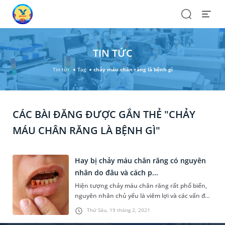
Search
Open
Menu
TIN TỨC
Tin tức
Tag
chảy máu chân răng là bệnh gì
CÁC BÀI ĐĂNG ĐƯỢC GẮN THẺ "CHẢY
MÁU CHÂN RĂNG LÀ BỆNH GÌ"
Hay bị chảy máu chân răng có nguyên
nhân do đâu và cách p...
Hiện tượng chảy máu chân răng rất phổ biến,
nguyên nhân chủ yếu là viêm lợi và các vấn đề
nha khoa khác. Hầu hết trường hợp hay bị
Thứ Sáu, 19 tháng 2, 2021
chảy máu chân răng đều là lành tính nhưng