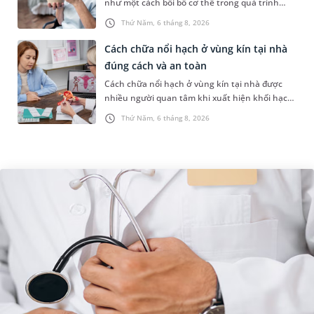
như một cách bồi bổ cơ thể trong quá trình
điều trị ung thư. Tuy nhiên, câu hỏi người bị
Thứ Năm, 6 tháng 8, 2026
ung thư có uống được sâm kh...
Cách chữa nổi hạch ở vùng kín tại nhà
đúng cách và an toàn
Cách chữa nổi hạch ở vùng kín tại nhà được
nhiều người quan tâm khi xuất hiện khối hạch
nhỏ ở vùng bẹn hoặc cơ quan sinh dục. Nếu
Thứ Năm, 6 tháng 8, 2026
hạch mới xuất hiện, kích th...