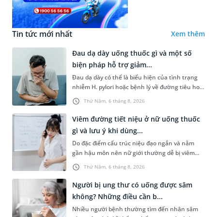
Tin tức mới nhất
Xem thêm
Đau dạ dày uống thuốc gì và một số
biện pháp hỗ trợ giảm...
Đau dạ dày có thể là biểu hiện của tình trạng
nhiễm H. pylori hoặc bệnh lý về đường tiêu hoá
khác. Dựa theo nguyên nhân cụ thể, bác sĩ sẽ
Thứ Năm, 6 tháng 8, 2026
cân nhắc chỉ định p...
Viêm đường tiết niệu ở nữ uống thuốc
gì và lưu ý khi dùng...
Do đặc điểm cấu trúc niệu đạo ngắn và nằm
gần hậu môn nên nữ giới thường dễ bị viêm
đường tiết niệu hơn nam giới. Tùy theo nguyên
Thứ Năm, 6 tháng 8, 2026
nhân, mức độ nhiễm trùng và...
Người bị ung thư có uống được sâm
không? Những điều cần b...
Nhiều người bệnh thường tìm đến nhân sâm