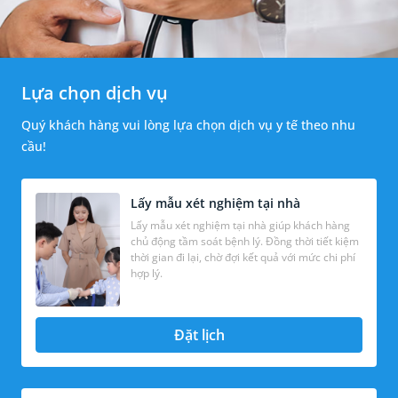
Lựa chọn dịch vụ
Quý khách hàng vui lòng lựa chọn dịch vụ y tế theo nhu
cầu!
Lấy mẫu xét nghiệm tại nhà
Lấy mẫu xét nghiệm tại nhà giúp khách hàng
chủ động tầm soát bệnh lý. Đồng thời tiết kiệm
thời gian đi lại, chờ đợi kết quả với mức chi phí
hợp lý.
Đặt lịch