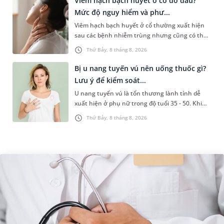
Viêm hạch bạch huyết ở cổ do đâu?
Mức độ nguy hiểm và phư...
Viêm hạch bạch huyết ở cổ thường xuất hiện
sau các bệnh nhiễm trùng nhưng cũng có thể
liên quan đến lao hạch hoặc ung thư. Để tìm
Thứ Bảy, 8 tháng 8, 2026
hiểu nguyên nhân gây viêm,...
Bị u nang tuyến vú nên uống thuốc gì?
Lưu ý để kiểm soát...
U nang tuyến vú là tổn thương lành tính dễ
xuất hiện ở phụ nữ trong độ tuổi 35 - 50. Khi
được chẩn đoán mắc bệnh, nhiều người
Thứ Bảy, 8 tháng 8, 2026
thường băn khoăn u nang tuyến v...