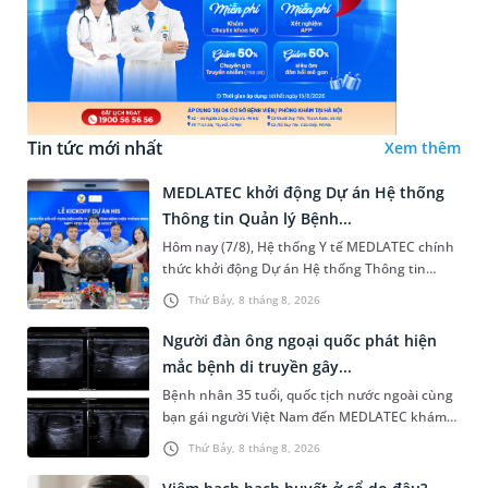
Tin tức mới nhất
Xem thêm
MEDLATEC khởi động Dự án Hệ thống
Thông tin Quản lý Bệnh...
Hôm nay (7/8), Hệ thống Y tế MEDLATEC chính
thức khởi động Dự án Hệ thống Thông tin
Quản lý Bệnh viện (HIS - Hospital Information
Thứ Bảy, 8 tháng 8, 2026
System) giai đoạn mới. Dự á...
Người đàn ông ngoại quốc phát hiện
mắc bệnh di truyền gây...
Bệnh nhân 35 tuổi, quốc tịch nước ngoài cùng
bạn gái người Việt Nam đến MEDLATEC khám
sức khỏe tiền hôn nhân. Qua thăm khám và
Thứ Bảy, 8 tháng 8, 2026
làm các xét nghiệm chuyên sâu,...