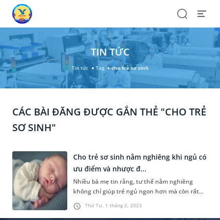
Search
Open
Menu
TIN TỨC
Tin tức
Tag
cho trẻ sơ sinh
CÁC BÀI ĐĂNG ĐƯỢC GẮN THẺ "CHO TRẺ
SƠ SINH"
Cho trẻ sơ sinh nằm nghiêng khi ngủ có
ưu điểm và nhược đ...
Nhiều bà mẹ tin rằng, tư thế nằm nghiêng
không chỉ giúp trẻ ngủ ngon hơn mà còn rất
tốt cho sức khỏe. Vậy quan điểm này có chính
Thứ Tư, 1 tháng 2, 2023
xác không? Cho trẻ sơ sinh nằm nghiêng có