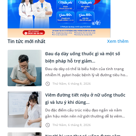
Tin tức mới nhất
Xem thêm
Đau dạ dày uống thuốc gì và một số
biện pháp hỗ trợ giảm...
Đau dạ dày có thể là biểu hiện của tình trạng
nhiễm H. pylori hoặc bệnh lý về đường tiêu hoá
khác. Dựa theo nguyên nhân cụ thể, bác sĩ sẽ
Thứ Năm, 6 tháng 8, 2026
cân nhắc chỉ định p...
Viêm đường tiết niệu ở nữ uống thuốc
gì và lưu ý khi dùng...
Do đặc điểm cấu trúc niệu đạo ngắn và nằm
gần hậu môn nên nữ giới thường dễ bị viêm
đường tiết niệu hơn nam giới. Tùy theo nguyên
Thứ Năm, 6 tháng 8, 2026
nhân, mức độ nhiễm trùng và...