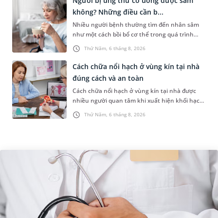
Người bị ung thư có uống được sâm
không? Những điều cần b...
Nhiều người bệnh thường tìm đến nhân sâm
như một cách bồi bổ cơ thể trong quá trình
điều trị ung thư. Tuy nhiên, câu hỏi người bị
Thứ Năm, 6 tháng 8, 2026
ung thư có uống được sâm kh...
Cách chữa nổi hạch ở vùng kín tại nhà
đúng cách và an toàn
Cách chữa nổi hạch ở vùng kín tại nhà được
nhiều người quan tâm khi xuất hiện khối hạch
nhỏ ở vùng bẹn hoặc cơ quan sinh dục. Nếu
Thứ Năm, 6 tháng 8, 2026
hạch mới xuất hiện, kích th...