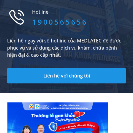
Pancoast là vấn đề sức khỏe đáng lo ngại hàng
đầu. Mọi người nên có hiểu biết chung về hội
Hotline
chứng này cũng như nắm đượ...
1900565656
Liên hệ ngay với số hotline của MEDLATEC để được
phục vụ và sử dụng các dịch vụ khám, chữa bệnh
hiện đại & cao cấp nhất.
Liên hệ với chúng tôi