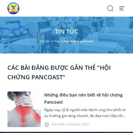
Search
Open
Menu
TIN TỨC
Tin tức
Tag
hội chứng pancoast
CÁC BÀI ĐĂNG ĐƯỢC GẮN THẺ "HỘI
CHỨNG PANCOAST"
Những điều bạn nên biết về hội chứng
Pancoast
Ngày nay, tỷ lệ người mắc bệnh ung thư phổi có
xu hướng gia tăng nhanh, đe dọa trực tiếp tới
tính mạng người bệnh. Trên thực tế, có rất
Chủ Nhật, 8 tháng 5, 2022
nhiều dạng ung thư phổi, trong đó hội chứng