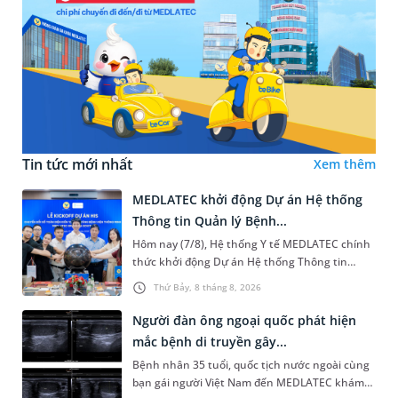
Tin tức mới nhất
Xem thêm
MEDLATEC khởi động Dự án Hệ thống
Thông tin Quản lý Bệnh...
Hôm nay (7/8), Hệ thống Y tế MEDLATEC chính
thức khởi động Dự án Hệ thống Thông tin
Quản lý Bệnh viện (HIS - Hospital Information
Thứ Bảy, 8 tháng 8, 2026
System) giai đoạn mới. Dự á...
Người đàn ông ngoại quốc phát hiện
mắc bệnh di truyền gây...
Bệnh nhân 35 tuổi, quốc tịch nước ngoài cùng
bạn gái người Việt Nam đến MEDLATEC khám