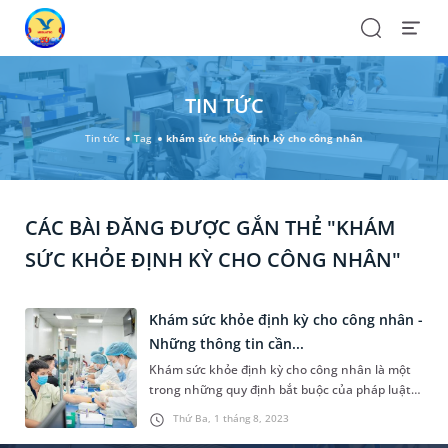
Search
Open
Menu
TIN TỨC
Tin tức
Tag
khám sức khỏe định kỳ cho công nhân
CÁC BÀI ĐĂNG ĐƯỢC GẮN THẺ "KHÁM
SỨC KHỎE ĐỊNH KỲ CHO CÔNG NHÂN"
Khám sức khỏe định kỳ cho công nhân -
Những thông tin cần...
Khám sức khỏe định kỳ cho công nhân là một
trong những quy định bắt buộc của pháp luật,
thể hiện trách nhiệm mà doanh nghiệp cần
Thứ Ba, 1 tháng 8, 2023
phải thực hiện đối với người lao động. Đồng