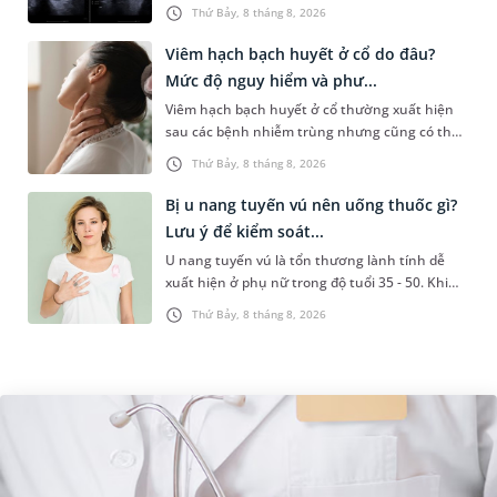
sức khỏe tiền hôn nhân. Qua thăm khám và
Thứ Bảy, 8 tháng 8, 2026
làm các xét nghiệm chuyên sâu,...
Viêm hạch bạch huyết ở cổ do đâu?
Mức độ nguy hiểm và phư...
Viêm hạch bạch huyết ở cổ thường xuất hiện
sau các bệnh nhiễm trùng nhưng cũng có thể
liên quan đến lao hạch hoặc ung thư. Để tìm
Thứ Bảy, 8 tháng 8, 2026
hiểu nguyên nhân gây viêm,...
Bị u nang tuyến vú nên uống thuốc gì?
Lưu ý để kiểm soát...
U nang tuyến vú là tổn thương lành tính dễ
xuất hiện ở phụ nữ trong độ tuổi 35 - 50. Khi
được chẩn đoán mắc bệnh, nhiều người
Thứ Bảy, 8 tháng 8, 2026
thường băn khoăn u nang tuyến v...