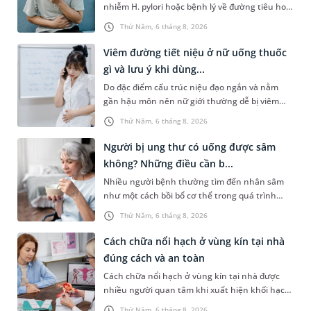
nhiễm H. pylori hoặc bệnh lý về đường tiêu hoá
khác. Dựa theo nguyên nhân cụ thể, bác sĩ sẽ
Thứ Năm, 6 tháng 8, 2026
cân nhắc chỉ định p...
Viêm đường tiết niệu ở nữ uống thuốc
gì và lưu ý khi dùng...
Do đặc điểm cấu trúc niệu đạo ngắn và nằm
gần hậu môn nên nữ giới thường dễ bị viêm
đường tiết niệu hơn nam giới. Tùy theo nguyên
Thứ Năm, 6 tháng 8, 2026
nhân, mức độ nhiễm trùng và...
Người bị ung thư có uống được sâm
không? Những điều cần b...
Nhiều người bệnh thường tìm đến nhân sâm
như một cách bồi bổ cơ thể trong quá trình
điều trị ung thư. Tuy nhiên, câu hỏi người bị
Thứ Năm, 6 tháng 8, 2026
ung thư có uống được sâm kh...
Cách chữa nổi hạch ở vùng kín tại nhà
đúng cách và an toàn
Cách chữa nổi hạch ở vùng kín tại nhà được
nhiều người quan tâm khi xuất hiện khối hạch
nhỏ ở vùng bẹn hoặc cơ quan sinh dục. Nếu
Thứ Năm, 6 tháng 8, 2026