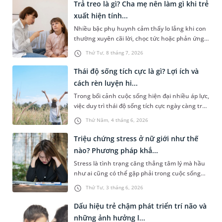
yếu tố tạo nên sự khác biệt. Đây cũng chính là
Trả treo là gì? Cha mẹ nên làm gì khi trẻ
điều được phản ánh qua chỉ số AQ. Vậy chỉ số
xuất hiện tính...
AQ là gì, được xác định ra sao...
Nhiều bậc phụ huynh cảm thấy lo lắng khi con
thường xuyên cãi lời, chọc tức hoặc phản ứng
thiếu hợp tác với người lớn. Vậy trả treo là gì, vì
Thứ Tư, 8 tháng 7, 2026
sao hành vi này lại dễ xuất hiện ở trẻ nhỏ và
cha mẹ nên ứng xử như thế nào để giúp con
Thái độ sống tích cực là gì? Lợi ích và
thay đổi? Hiểu đúng bản chất của hành vi trả
cách rèn luyện hi...
treo sẽ giúp phụ huynh...
Trong bối cảnh cuộc sống hiện đại nhiều áp lực,
việc duy trì thái độ sống tích cực ngày càng trở
nên quan trọng. Tuy nhiên, không phải ai cũng
Thứ Năm, 4 tháng 6, 2026
hiểu rõ thái độ sống tích cực là gì và làm thế
nào để rèn luyện một cách khoa học. Bài viết
Triệu chứng stress ở nữ giới như thế
dưới đây sẽ giúp bạn hiểu rõ khái niệm, lợi ích
nào? Phương pháp khắ...
và cách xây dự...
Stress là tình trạng căng thẳng tâm lý mà hầu
như ai cũng có thể gặp phải trong cuộc sống
hiện đại. Tuy nhiên, ở phụ nữ, stress thường dễ
Thứ Tư, 3 tháng 6, 2026
gặp phải hơn do ảnh hưởng từ công việc, gia
đình, nội tiết tố và áp lực xã hội. Nhận biết sớm
Dấu hiệu trẻ chậm phát triển trí não và
các triệu chứng stress ở nữ giới qua bài viết
những ảnh hưởng l...