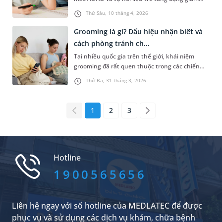
chú ý có chữa được không. Thực tế, việc hiểu
Thứ Sáu, 10 tháng 4, 2026
đúng bản chất rối loạn và lựa chọn phương
pháp hỗ trợ phù hợp sẽ quyết định giúp cải
Grooming là gì? Dấu hiệu nhận biết và
thiện kỹ năng sống, khả năng học tập và giao
cách phòng tránh ch...
tiếp của trẻ. Để hiểu kỹ hơn về phư...
Tại nhiều quốc gia trên thế giới, khái niệm
grooming đã rất quen thuộc trong các chiến
dịch bảo vệ trẻ em. Tuy nhiên, trên thực tế,
Thứ Ba, 31 tháng 3, 2026
nhiều người còn chưa nhận thức đầy đủ về vấn
đề này. Vậy grooming là gì và cần ngăn chặn
bằng những biện pháp nào?
1
2
3
Hotline
1900565656
Liên hệ ngay với số hotline của MEDLATEC để được
phục vụ và sử dụng các dịch vụ khám, chữa bệnh