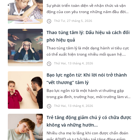
sau sẽ giúp chị em...
Sự phát triển toàn diện về nhận thức và vận
động của con yêu trong những năm đầu đời
luôn là thước đo phản ánh sức khỏe hệ thần
Thứ Tư, 27 tháng 5, 2026
kinh của trẻ. Tuy nhiên, tình trạng thiểu năng
hoặc kém phát triển nhận thức thường diễn
Thao túng tâm lý: Dấu hiệu và cách đối
tiến vô cùng kín đáo. Vậy đâu là dấu hiệu trẻ
phó hiệu quả
chậm phát triển trí não mà cha mẹ...
Thao túng tâm lý là một dạng hành vi tiêu cực
có thể xuất hiện trong nhiều mối quan hệ.
Những hành vi này thường diễn ra một cách
Thứ Hai, 13 tháng 4, 2026
tinh vi, khiến nạn nhân dần bị kiểm soát cảm
xúc, suy nghĩ và hành động mà không nhận ra.
Bạo lực ngôn từ: Khi lời nói trở thành
Nếu kéo dài, thao túng tâm lý có thể ảnh
“vết thương” tâm lý
hưởng nghiêm trọng đến sức khỏe tinh...
Bạo lực ngôn từ là một hành vi thường gặp
trong gia đình, trường học, môi trường làm việc
và cả trên mạng xã hội. Không giống như bạo
Thứ Hai, 13 tháng 4, 2026
lực thể chất để lại những vết thương có thể
nhìn thấy, bạo lực ngôn từ có thể ảnh hưởng
Trẻ tăng động giảm chú ý có chữa được
nghiêm trọng đến sức khỏe tinh thần, làm tăng
không và những hướn...
nguy cơ lo âu, trầm cảm và su...
Nhiều cha mẹ lo lắng khi con được chẩn đoán
mắc ADHD và tự hỏi liệu trẻ tăng động giảm