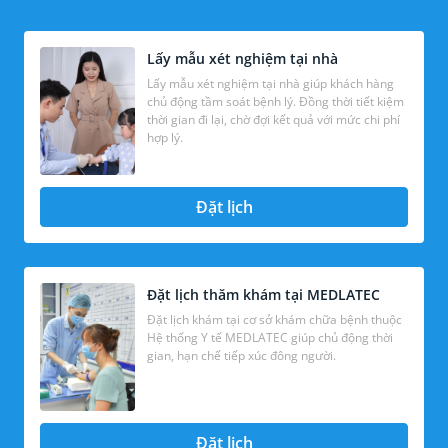
Lấy mẫu xét nghiệm tại nhà
Lấy mẫu xét nghiệm tại nhà giúp khách hàng
chủ động tầm soát bệnh lý. Đồng thời tiết kiệm
thời gian đi lại, chờ đợi kết quả với mức chi phí
hợp lý.
Đặt lịch
Đặt lịch thăm khám tại MEDLATEC
Đặt lịch khám tại cơ sở khám chữa bệnh thuộc
Hệ thống Y tế MEDLATEC giúp chủ động thời
gian, hạn chế tiếp xúc đông người.
Đặt lịch