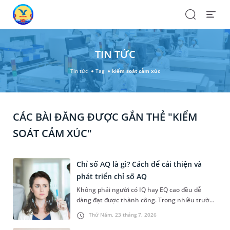
Search
Open
Menu
TIN TỨC
Tin tức
Tag
kiểm soát cảm xúc
CÁC BÀI ĐĂNG ĐƯỢC GẮN THẺ "KIỂM
SOÁT CẢM XÚC"
Chỉ số AQ là gì? Cách để cải thiện và
phát triển chỉ số AQ
Không phải người có IQ hay EQ cao đều dễ
dàng đạt được thành công. Trong nhiều trường
hợp, khả năng đứng vững trước áp lực, thích
Thứ Năm, 23 tháng 7, 2026
nghi với nghịch cảnh và không bỏ cuộc mới là