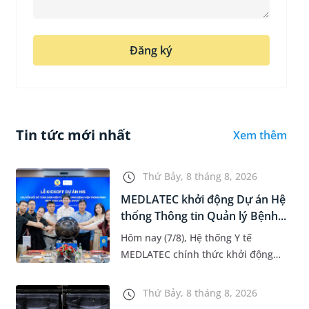
Đăng ký
Tin tức mới nhất
Xem thêm
Thứ Bảy, 8 tháng 8, 2026
MEDLATEC khởi động Dự án Hệ
thống Thông tin Quản lý Bệnh...
Hôm nay (7/8), Hệ thống Y tế
MEDLATEC chính thức khởi động
Dự án Hệ thống Thông tin Quản lý
Bệnh viện (HIS - Hospital
Thứ Bảy, 8 tháng 8, 2026
Information System) giai đoạn mới.