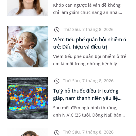
Khớp cắn ngược là vấn đề không
chỉ làm giảm chức năng ăn nhai
của trẻ mà còn làm mất đi sự cân
đối của khuôn mặt. Do đó, cần khắc
Thứ Sáu, 7 tháng 8, 2026
phục sớm tình trạng này để...
Viêm tiểu phế quản bội nhiễm ở
trẻ: Dấu hiệu và điều trị
Viêm tiểu phế quản bội nhiễm ở trẻ
em là một trong những bệnh lý
đường hô hấp nguy hiểm, thường
bùng phát vào thời điểm giao mùa.
Thứ Sáu, 7 tháng 8, 2026
Khi những tổn thương ban đầ...
Tự ý bỏ thuốc điều trị cường
giáp, nam thanh niên yếu liệ...
Sau một đêm ngủ bình thường,
anh N.V.C (25 tuổi, Đồng Nai) bàng
hoàng phát hiện yếu liệt 2 chân,
không thể vận động đi lại được. Kết
Thứ Sáu, 7 tháng 8, 2026