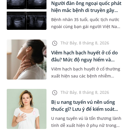
Người đàn ông ngoại quốc phát
Dự á...
hiện mắc bệnh di truyền gây...
Bệnh nhân 35 tuổi, quốc tịch nước
ngoài cùng bạn gái người Việt Nam
đến MEDLATEC khám sức khỏe tiền
hôn nhân. Qua thăm khám và làm
Thứ Bảy, 8 tháng 8, 2026
các xét nghiệm chuyên sâu,...
Viêm hạch bạch huyết ở cổ do
đâu? Mức độ nguy hiểm và
phư...
Viêm hạch bạch huyết ở cổ thường
xuất hiện sau các bệnh nhiễm
trùng nhưng cũng có thể liên quan
đến lao hạch hoặc ung thư. Để tìm
Thứ Bảy, 8 tháng 8, 2026
hiểu nguyên nhân gây viêm,...
Bị u nang tuyến vú nên uống
thuốc gì? Lưu ý để kiểm soát...
U nang tuyến vú là tổn thương lành
tính dễ xuất hiện ở phụ nữ trong