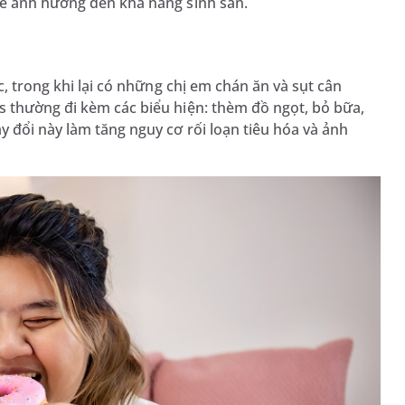
hể ảnh hưởng đến khả năng sinh sản.
c, trong khi lại có những chị em chán ăn và sụt cân
s thường đi kèm các biểu hiện: thèm đồ ngọt, bỏ bữa,
y đổi này làm tăng nguy cơ rối loạn tiêu hóa và ảnh