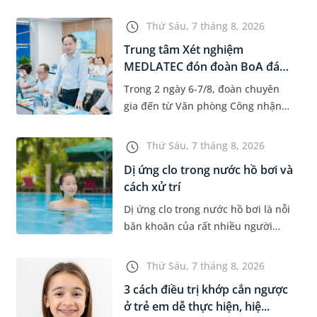
độ tuổi 35 - 50. Khi được chẩn đoán
mắc bệnh, nhiều người thường
Thứ Sáu, 7 tháng 8, 2026
băn khoăn u nang tuyến v...
Trung tâm Xét nghiệm
MEDLATEC đón đoàn BoA đánh
giá giám...
Trong 2 ngày 6-7/8, đoàn chuyên
gia đến từ Văn phòng Công nhận
Chất lượng quốc gia (BoA) đã ghi
nhận và đánh giá cao nỗ lực duy trì
Thứ Sáu, 7 tháng 8, 2026
hệ thống quản lý chất lượ...
Dị ứng clo trong nước hồ bơi và
cách xử trí
Dị ứng clo trong nước hồ bơi là nỗi
băn khoăn của rất nhiều người
thích bơi lội, đặc biệt là những
trường hợp thường xuyên bơi ở
Thứ Sáu, 7 tháng 8, 2026
những hồ bơi nhân tạo. Bài v...
3 cách điều trị khớp cắn ngược
ở trẻ em dễ thực hiện, hiệ...