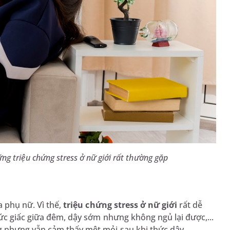
ng triệu chứng stress ở nữ giới rất thường gặp
 phụ nữ. Vì thế,
triệu chứng stress ở nữ giới
rất dễ
hức giấc giữa đêm, dậy sớm nhưng không ngủ lại được,...
 nhưng vẫn cảm thấy mệt mỏi sau khi thức dậy.