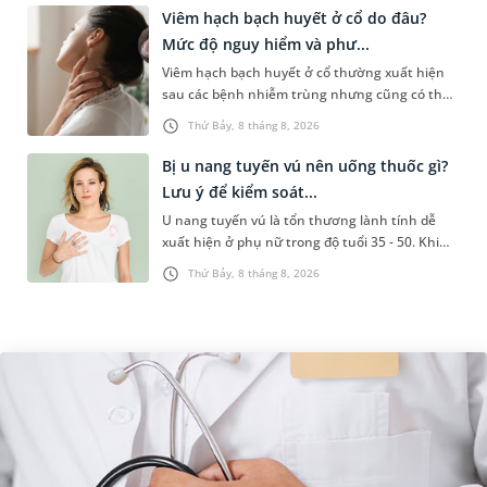
Viêm hạch bạch huyết ở cổ do đâu?
Mức độ nguy hiểm và phư...
Viêm hạch bạch huyết ở cổ thường xuất hiện
sau các bệnh nhiễm trùng nhưng cũng có thể
liên quan đến lao hạch hoặc ung thư. Để tìm
Thứ Bảy, 8 tháng 8, 2026
hiểu nguyên nhân gây viêm,...
Bị u nang tuyến vú nên uống thuốc gì?
Lưu ý để kiểm soát...
U nang tuyến vú là tổn thương lành tính dễ
xuất hiện ở phụ nữ trong độ tuổi 35 - 50. Khi
được chẩn đoán mắc bệnh, nhiều người
Thứ Bảy, 8 tháng 8, 2026
thường băn khoăn u nang tuyến v...