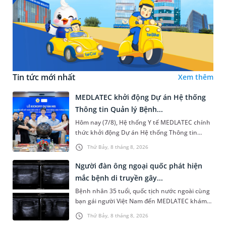
Tin tức mới nhất
Xem thêm
MEDLATEC khởi động Dự án Hệ thống
Thông tin Quản lý Bệnh...
Hôm nay (7/8), Hệ thống Y tế MEDLATEC chính
thức khởi động Dự án Hệ thống Thông tin
Quản lý Bệnh viện (HIS - Hospital Information
Thứ Bảy, 8 tháng 8, 2026
System) giai đoạn mới. Dự á...
Người đàn ông ngoại quốc phát hiện
mắc bệnh di truyền gây...
Bệnh nhân 35 tuổi, quốc tịch nước ngoài cùng
bạn gái người Việt Nam đến MEDLATEC khám
sức khỏe tiền hôn nhân. Qua thăm khám và
Thứ Bảy, 8 tháng 8, 2026
làm các xét nghiệm chuyên sâu,...