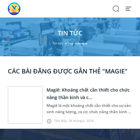
Search
Open
Menu
TIN TỨC
Tin tức
Tag
magie
CÁC BÀI ĐĂNG ĐƯỢC GẮN THẺ "MAGIE"
Magiê: Khoáng chất cần thiết cho chức
năng thần kinh và c...
Magiê là một khoáng chất cần thiết cho sự sản
sinh năng lượng, co cơ, chức năng thần kinh và
cấu trúc xương. Magiê huyết thanh cũng có
Thứ Bảy, 18 tháng 6, 2016
thể được chỉ định để kiểm tra sự thiếu hụt
Magiê ở người hấp thu kém, suy dinh dưỡng,
tiêu chảy, nghiện rượu hoặc sử dụng thuốc làm