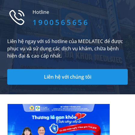
lại phiền toái, khó chịu nếu phản xạ này diễn ra
lâu, nhiều lần, gây ra sự tự ti cho người bị nấc
Hotline
cụt. Vậy có mẹo chữa nấc c...
1900565656
Liên hệ ngay với số hotline của MEDLATEC để được
phục vụ và sử dụng các dịch vụ khám, chữa bệnh
hiện đại & cao cấp nhất.
Liên hệ với chúng tôi