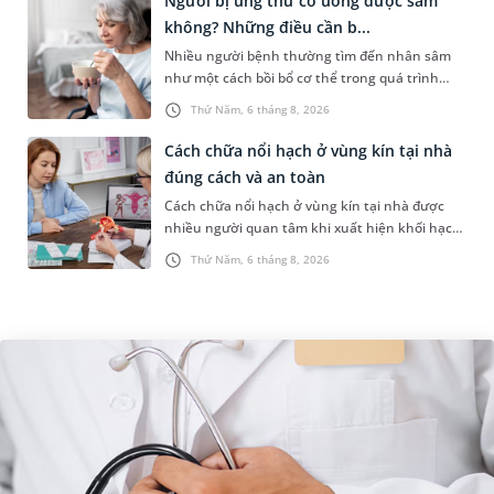
Người bị ung thư có uống được sâm
không? Những điều cần b...
Nhiều người bệnh thường tìm đến nhân sâm
như một cách bồi bổ cơ thể trong quá trình
điều trị ung thư. Tuy nhiên, câu hỏi người bị
Thứ Năm, 6 tháng 8, 2026
ung thư có uống được sâm kh...
Cách chữa nổi hạch ở vùng kín tại nhà
đúng cách và an toàn
Cách chữa nổi hạch ở vùng kín tại nhà được
nhiều người quan tâm khi xuất hiện khối hạch
nhỏ ở vùng bẹn hoặc cơ quan sinh dục. Nếu
Thứ Năm, 6 tháng 8, 2026
hạch mới xuất hiện, kích th...