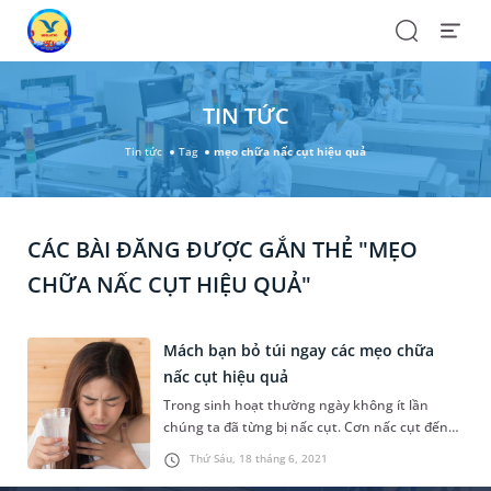
Search
Open
Menu
TIN TỨC
Tin tức
Tag
mẹo chữa nấc cụt hiệu quả
CÁC BÀI ĐĂNG ĐƯỢC GẮN THẺ "MẸO
CHỮA NẤC CỤT HIỆU QUẢ"
Mách bạn bỏ túi ngay các mẹo chữa
nấc cụt hiệu quả
Trong sinh hoạt thường ngày không ít lần
chúng ta đã từng bị nấc cụt. Cơn nấc cụt đến
bất ngờ hoặc có một số dấu hiệu báo trước mà
Thứ Sáu, 18 tháng 6, 2021
chúng ta tự cảm nhận được. Nó thường mang