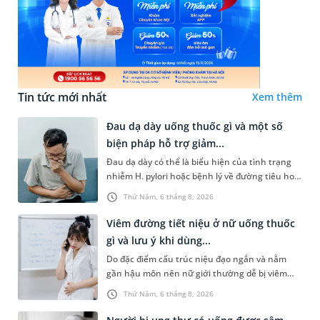
Tin tức mới nhất
Xem thêm
Đau dạ dày uống thuốc gì và một số
biện pháp hỗ trợ giảm...
Đau dạ dày có thể là biểu hiện của tình trạng
nhiễm H. pylori hoặc bệnh lý về đường tiêu hoá
khác. Dựa theo nguyên nhân cụ thể, bác sĩ sẽ
Thứ Năm, 6 tháng 8, 2026
cân nhắc chỉ định p...
Viêm đường tiết niệu ở nữ uống thuốc
gì và lưu ý khi dùng...
Do đặc điểm cấu trúc niệu đạo ngắn và nằm
gần hậu môn nên nữ giới thường dễ bị viêm
đường tiết niệu hơn nam giới. Tùy theo nguyên
Thứ Năm, 6 tháng 8, 2026
nhân, mức độ nhiễm trùng và...