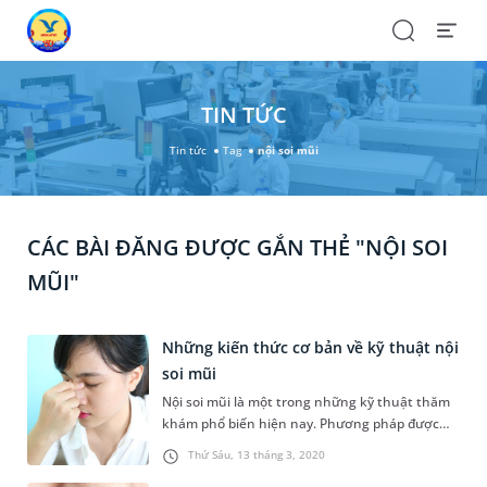
Search
Open
Menu
TIN TỨC
Tin tức
Tag
nội soi mũi
CÁC BÀI ĐĂNG ĐƯỢC GẮN THẺ "NỘI SOI
MŨI"
Những kiến thức cơ bản về kỹ thuật nội
soi mũi
Nội soi mũi là một trong những kỹ thuật thăm
khám phổ biến hiện nay. Phương pháp được
các bác sĩ chỉ định thực hiện trong nhiều
Thứ Sáu, 13 tháng 3, 2020
trường hợp với dụng cụ là một ống nội soi nhỏ,