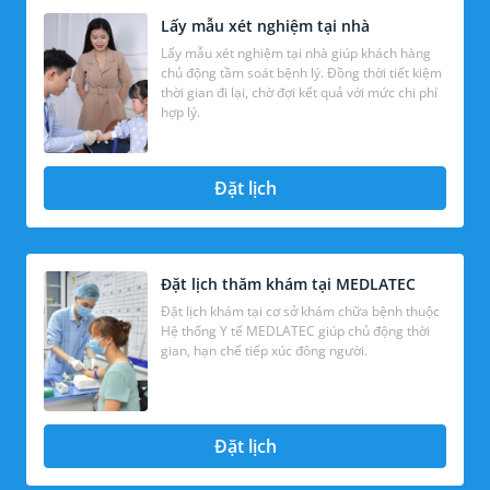
Lấy mẫu xét nghiệm tại nhà
Lấy mẫu xét nghiệm tại nhà giúp khách hàng
chủ động tầm soát bệnh lý. Đồng thời tiết kiệm
thời gian đi lại, chờ đợi kết quả với mức chi phí
hợp lý.
Đặt lịch
Đặt lịch thăm khám tại MEDLATEC
Đặt lịch khám tại cơ sở khám chữa bệnh thuộc
Hệ thống Y tế MEDLATEC giúp chủ động thời
gian, hạn chế tiếp xúc đông người.
Đặt lịch