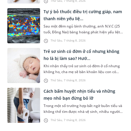
Thứ Sáu, 7 tháng 8, 2026
phục sớm tình trạng này để...
Tự ý bỏ thuốc điều trị cường giáp, nam
thanh niên yếu liệ...
Sau một đêm ngủ bình thường, anh N.V.C (25
tuổi, Đồng Nai) bàng hoàng phát hiện yếu liệt 2
chân, không thể vận động đi lại được. Kết quả
Thứ Sáu, 7 tháng 8, 2026
thăm khám tại Phòng...
Trẻ sơ sinh có đờm ở cổ nhưng không
ho là bị làm sao? Hướ...
Khi nhận thấy trẻ sơ sinh có đờm ở cổ nhưng
không ho, cha mẹ sẽ băn khoăn liệu con có
đang mắc bệnh đường hô hấp hay không.
Thứ Sáu, 7 tháng 8, 2026
Những chia sẻ dưới đây sẽ giúp ch...
Cách bấm huyệt nhịn tiểu và những
mẹo nhỏ bạn đừng bỏ lỡ
Trong một số trường hợp bất ngờ buồn tiểu và
không thể tìm được nhà vệ sinh, nhiều người
đã áp dụng phương pháp bấm huyệt nhịn tiểu.
Thứ Sáu, 7 tháng 8, 2026
Vậy cách bấm huyệt nhịn...