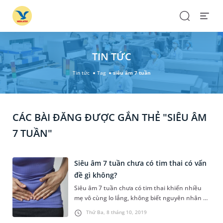
Search
Open
Menu
TIN TỨC
Tin tức
Tag
siêu âm 7 tuần
CÁC BÀI ĐĂNG ĐƯỢC GẮN THẺ "SIÊU ÂM
7 TUẦN"
Siêu âm 7 tuần chưa có tim thai có vấn
đề gì không?
Siêu âm 7 tuần chưa có tim thai khiến nhiều
mẹ vô cùng lo lắng, không biết nguyên nhân do
đâu, không biết thai nhi có gặp vấn đề gì
Thứ Ba, 8 tháng 10, 2019
không. Cùng MEDLATEC tìm hiểu cụ thể vấn đề