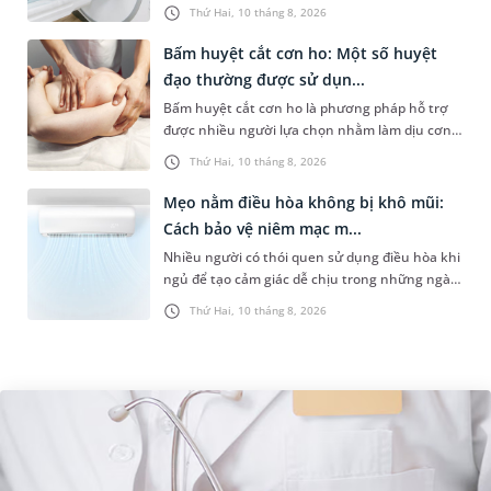
tổn thương nhỏ từ khi chưa có triệu chứng,
Thứ Hai, 10 tháng 8, 2026
phương pháp chụp cộng hưở...
Bấm huyệt cắt cơn ho: Một số huyệt
đạo thường được sử dụn...
Bấm huyệt cắt cơn ho là phương pháp hỗ trợ
được nhiều người lựa chọn nhằm làm dịu cơn
ho và giảm cảm giác khó chịu ở cổ họng bên
Thứ Hai, 10 tháng 8, 2026
cạnh việc điều trị theo nguy...
Mẹo nằm điều hòa không bị khô mũi:
Cách bảo vệ niêm mạc m...
Nhiều người có thói quen sử dụng điều hòa khi
ngủ để tạo cảm giác dễ chịu trong những ngày
nóng bức. Tuy nhiên, không ít trường hợp lại
Thứ Hai, 10 tháng 8, 2026
gặp tình trạng khô mũ...