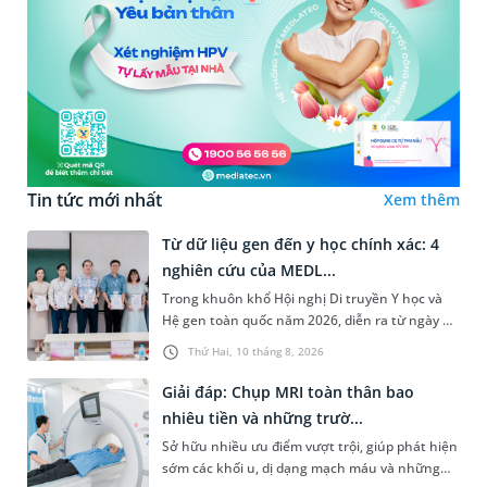
Tin tức mới nhất
Xem thêm
Từ dữ liệu gen đến y học chính xác: 4
nghiên cứu của MEDL...
Trong khuôn khổ Hội nghị Di truyền Y học và
Hệ gen toàn quốc năm 2026, diễn ra từ ngày 6
đến ngày 8/8 vừa qua, tại Hà Nội, MEDLATEC đã
Thứ Hai, 10 tháng 8, 2026
trình bày 4 nghiên cứu...
Giải đáp: Chụp MRI toàn thân bao
nhiêu tiền và những trườ...
Sở hữu nhiều ưu điểm vượt trội, giúp phát hiện
sớm các khối u, dị dạng mạch máu và những