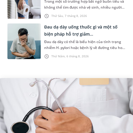
Trong một số trường hợp bất ngờ buồn tiểu và
không thể tìm được nhà vệ sinh, nhiều người
đã áp dụng phương pháp bấm huyệt nhịn tiểu.
Thứ Sáu, 7 tháng 8, 2026
Vậy cách bấm huyệt nhịn...
Đau dạ dày uống thuốc gì và một số
biện pháp hỗ trợ giảm...
Đau dạ dày có thể là biểu hiện của tình trạng
nhiễm H. pylori hoặc bệnh lý về đường tiêu hoá
khác. Dựa theo nguyên nhân cụ thể, bác sĩ sẽ
Thứ Năm, 6 tháng 8, 2026
cân nhắc chỉ định p...