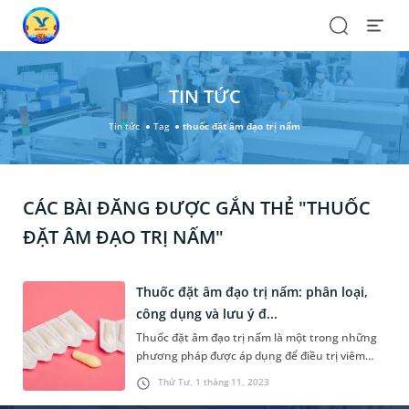
Search
Open
Menu
TIN TỨC
Tin tức
Tag
thuốc đặt âm đạo trị nấm
CÁC BÀI ĐĂNG ĐƯỢC GẮN THẺ "THUỐC
ĐẶT ÂM ĐẠO TRỊ NẤM"
Thuốc đặt âm đạo trị nấm: phân loại,
công dụng và lưu ý đ...
Thuốc đặt âm đạo trị nấm là một trong những
phương pháp được áp dụng để điều trị viêm
nhiễm âm đạo do nấm hiện nay. Biện pháp này
Thứ Tư, 1 tháng 11, 2023
không những tiện lợi, dễ thực hiện lại đem lại