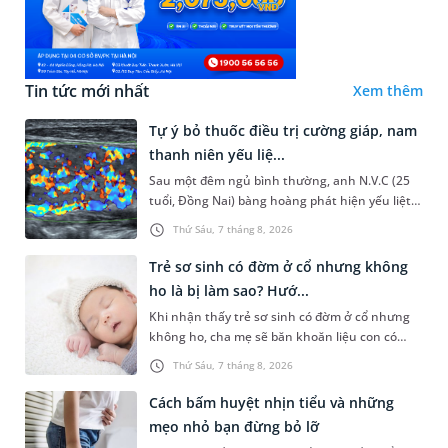
Tin tức mới nhất
Xem thêm
Tự ý bỏ thuốc điều trị cường giáp, nam
thanh niên yếu liệ...
Sau một đêm ngủ bình thường, anh N.V.C (25
tuổi, Đồng Nai) bàng hoàng phát hiện yếu liệt 2
chân, không thể vận động đi lại được. Kết quả
Thứ Sáu, 7 tháng 8, 2026
thăm khám tại Phòng...
Trẻ sơ sinh có đờm ở cổ nhưng không
ho là bị làm sao? Hướ...
Khi nhận thấy trẻ sơ sinh có đờm ở cổ nhưng
không ho, cha mẹ sẽ băn khoăn liệu con có
đang mắc bệnh đường hô hấp hay không.
Thứ Sáu, 7 tháng 8, 2026
Những chia sẻ dưới đây sẽ giúp ch...
Cách bấm huyệt nhịn tiểu và những
mẹo nhỏ bạn đừng bỏ lỡ