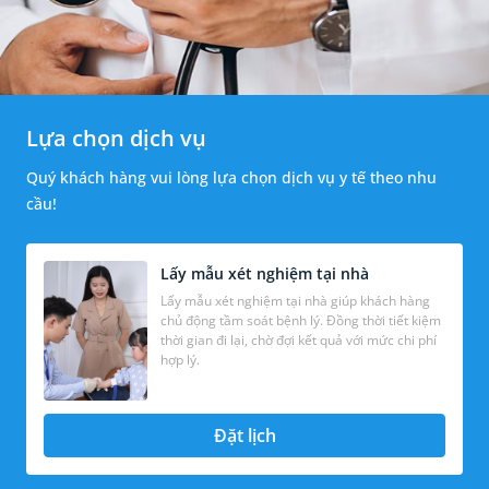
Lựa chọn dịch vụ
Quý khách hàng vui lòng lựa chọn dịch vụ y tế theo nhu
cầu!
Lấy mẫu xét nghiệm tại nhà
Lấy mẫu xét nghiệm tại nhà giúp khách hàng
chủ động tầm soát bệnh lý. Đồng thời tiết kiệm
thời gian đi lại, chờ đợi kết quả với mức chi phí
hợp lý.
Đặt lịch