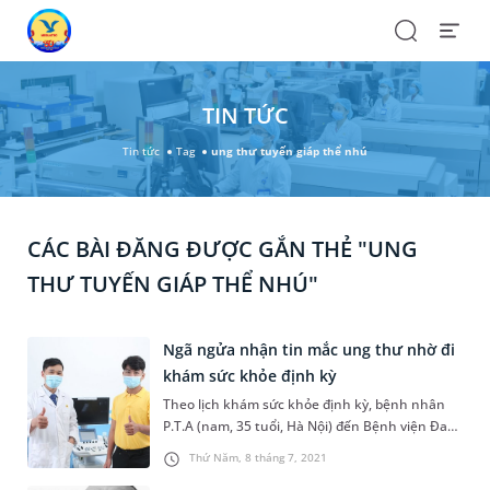
Search
Open
Menu
TIN TỨC
Tin tức
Tag
ung thư tuyến giáp thể nhú
CÁC BÀI ĐĂNG ĐƯỢC GẮN THẺ "UNG
THƯ TUYẾN GIÁP THỂ NHÚ"
Ngã ngửa nhận tin mắc ung thư nhờ đi
khám sức khỏe định kỳ
Theo lịch khám sức khỏe định kỳ, bệnh nhân
P.T.A (nam, 35 tuổi, Hà Nội) đến Bệnh viện Đa
khoa MEDLATEC khám đã bất ngờ với chẩn
Thứ Năm, 8 tháng 7, 2021
đoán ung thư mặc dù bản thân không có triệu