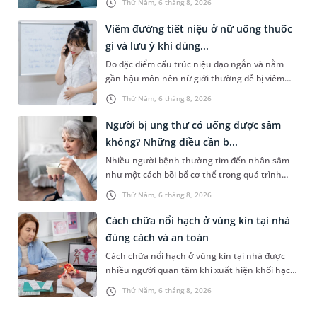
Thứ Năm, 6 tháng 8, 2026
cân nhắc chỉ định p...
Viêm đường tiết niệu ở nữ uống thuốc
gì và lưu ý khi dùng...
Do đặc điểm cấu trúc niệu đạo ngắn và nằm
gần hậu môn nên nữ giới thường dễ bị viêm
đường tiết niệu hơn nam giới. Tùy theo nguyên
Thứ Năm, 6 tháng 8, 2026
nhân, mức độ nhiễm trùng và...
Người bị ung thư có uống được sâm
không? Những điều cần b...
Nhiều người bệnh thường tìm đến nhân sâm
như một cách bồi bổ cơ thể trong quá trình
điều trị ung thư. Tuy nhiên, câu hỏi người bị
Thứ Năm, 6 tháng 8, 2026
ung thư có uống được sâm kh...
Cách chữa nổi hạch ở vùng kín tại nhà
đúng cách và an toàn
Cách chữa nổi hạch ở vùng kín tại nhà được
nhiều người quan tâm khi xuất hiện khối hạch
nhỏ ở vùng bẹn hoặc cơ quan sinh dục. Nếu
Thứ Năm, 6 tháng 8, 2026
hạch mới xuất hiện, kích th...