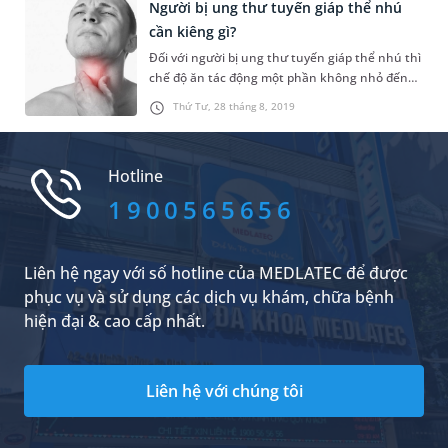
chứng bất thường và được tư vấn điều trị gấp.
Người bị ung thư tuyến giáp thể nhú
cần kiêng gì?
Đối với người bị ung thư tuyến giáp thể nhú thì
chế độ ăn tác động một phần không nhỏ đến
hiệu quả điều trị. Biết kiêng những thực phẩm
Thứ Tư, 28 tháng 8, 2019
gây hại sẽ giúp cơ thể họ trở nên khỏe mạnh
hơn, tránh được những hệ lụy tiêu cực cho quá
trình đẩy lùi bệnh. Vậy bệnh nhân u tuyến giáp
Hotline
thể nhú nên kiêng gì, ch...
1900565656
Liên hệ ngay với số hotline của MEDLATEC để được
phục vụ và sử dụng các dịch vụ khám, chữa bệnh
hiện đại & cao cấp nhất.
Liên hệ với chúng tôi