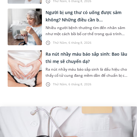
Thứ Năm, 6 tháng 8, 2026
nhân, mức độ nhiễm trùng và...
Người bị ung thư có uống được sâm
không? Những điều cần b...
Nhiều người bệnh thường tìm đến nhân sâm
như một cách bồi bổ cơ thể trong quá trình
điều trị ung thư. Tuy nhiên, câu hỏi người bị
Thứ Năm, 6 tháng 8, 2026
ung thư có uống được sâm kh...
Ra nút nhầy máu báo sắp sinh: Bao lâu
thì mẹ sẽ chuyển dạ?
Ra nút nhầy máu báo sắp sinh là dấu hiệu cho
thấy cổ tử cung đang mềm dần để chuẩn bị cho
quá trình sinh nở. Thế nhưng, khoảng thời
Thứ Năm, 6 tháng 8, 2026
gian từ lúc xuất hiện nút...