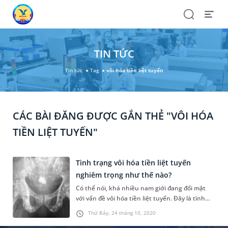
Search
Open
Menu
TIN TỨC
Tin tức
Tag
vôi hóa tiền liệt tuyến
CÁC BÀI ĐĂNG ĐƯỢC GẮN THẺ "VÔI HÓA
TIỀN LIỆT TUYẾN"
Tình trạng vôi hóa tiền liệt tuyến
nghiêm trọng như thế nào?
Có thể nói, khá nhiều nam giới đang đối mặt
với vấn đề vôi hóa tiền liệt tuyến. Đây là tình
trạng lắng đọng canxi ở tuyến tiền liệt. Tuy
Thứ Bảy, 24 tháng 10, 2020
bệnh không quá nguy hiểm nhưng việc điều trị