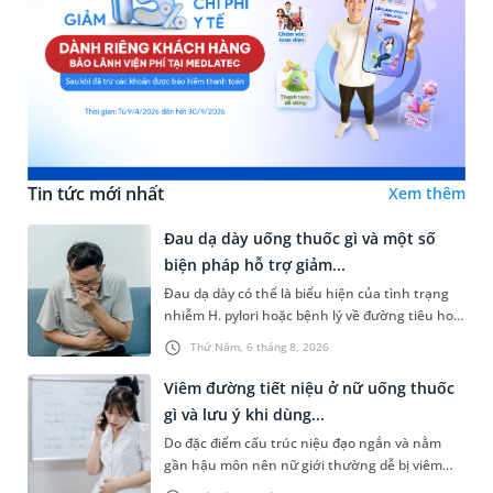
Tin tức mới nhất
Xem thêm
Đau dạ dày uống thuốc gì và một số
biện pháp hỗ trợ giảm...
Đau dạ dày có thể là biểu hiện của tình trạng
nhiễm H. pylori hoặc bệnh lý về đường tiêu hoá
khác. Dựa theo nguyên nhân cụ thể, bác sĩ sẽ
Thứ Năm, 6 tháng 8, 2026
cân nhắc chỉ định p...
Viêm đường tiết niệu ở nữ uống thuốc
gì và lưu ý khi dùng...
Do đặc điểm cấu trúc niệu đạo ngắn và nằm
gần hậu môn nên nữ giới thường dễ bị viêm
đường tiết niệu hơn nam giới. Tùy theo nguyên