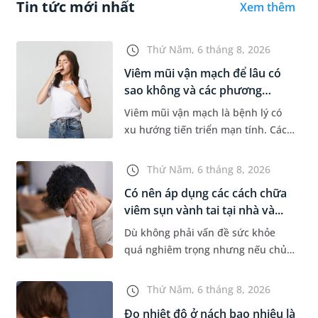
Tin tức mới nhất
Xem thêm
Thứ Năm, 6 tháng 8, 2026
Viêm mũi vận mạch để lâu có
sao không và các phương
pháp...
Viêm mũi vận mạch là bệnh lý có
xu hướng tiến triển mạn tính. Các
triệu chứng như nghẹt mũi, chảy
nước mũi thường xuyên khiến
Thứ Năm, 6 tháng 8, 2026
người bệnh khó chịu. Tuy nhiên,...
Có nên áp dụng các cách chữa
viêm sụn vành tai tại nhà và...
Dù không phải vấn đề sức khỏe
quá nghiêm trọng nhưng nếu chủ
quan không điều trị sớm, người
bệnh có thể phải đối mặt với một
Thứ Năm, 6 tháng 8, 2026
số biến chứng. Nếu chưa xuất hiệ...
Đo nhiệt độ ở nách bao nhiêu là