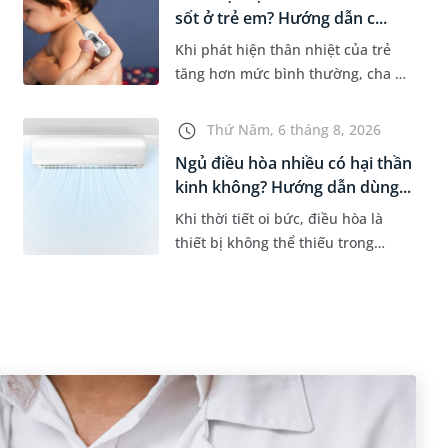
sốt ở trẻ em? Hướng dẫn c...
Khi phát hiện thân nhiệt của trẻ
tăng hơn mức bình thường, cha mẹ
sẽ khó tránh khỏi tâm lý lo lắng.
Tuy nhiên, không phải ai cũng biết
Thứ Năm, 6 tháng 8, 2026
đo nhiệt độ ở nách bao...
Ngủ điều hòa nhiều có hại thần
kinh không? Hướng dẫn dùng...
Khi thời tiết oi bức, điều hòa là
thiết bị không thể thiếu trong
nhiều gia đình. Tuy nhiên, nhiều
người lo ngại rằng việc ngủ trong
phòng điều hòa mỗi đêm có...