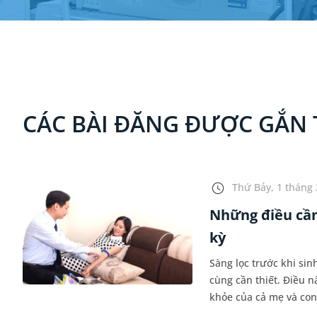
CÁC BÀI ĐĂNG ĐƯỢC GẮN 
Thứ Bảy, 1 tháng 
Những điều cần
kỳ
Sàng lọc trước khi sin
cùng cần thiết. Điều 
khỏe của cả mẹ và co
chứng nguy hiểm đối vớ