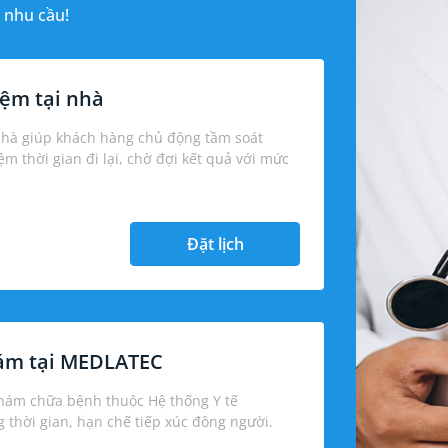
 nhu cầu!
ệm tại nhà
nhà giúp khách hàng chủ động tầm soát
iệm thời gian đi lại, chờ đợi kết quả với mức
Đặt lịch
hám tại MEDLATEC
khám chữa bệnh thuộc Hệ thống Y tế
thời gian, hạn chế tiếp xúc đông người.