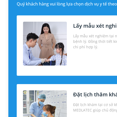
Quý khách hàng vui lòng lựa chọn dịch vụ y tế theo
Lấy mẫu xét nghi
Lấy mẫu xét nghiệm tại 
bệnh lý. Đồng thời tiết k
chi phí hợp lý.
Đặt lịch thăm k
Đặt lịch khám tại cơ sở 
MEDLATEC giúp chủ động 