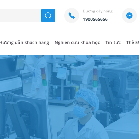
Đường dây nóng
seach
1900565656
Hướng dẫn khách hàng
Nghiên cứu khoa học
Tin tức
Thẻ 5