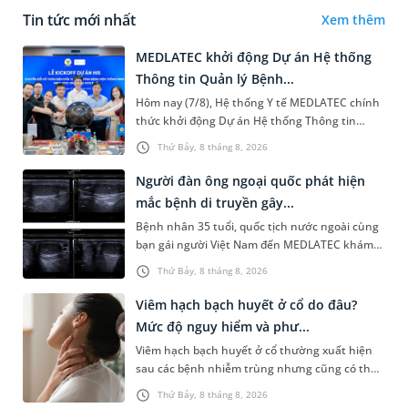
Tin tức mới nhất
Xem thêm
MEDLATEC khởi động Dự án Hệ thống
Thông tin Quản lý Bệnh...
Hôm nay (7/8), Hệ thống Y tế MEDLATEC chính
thức khởi động Dự án Hệ thống Thông tin
Quản lý Bệnh viện (HIS - Hospital Information
Thứ Bảy, 8 tháng 8, 2026
System) giai đoạn mới. Dự á...
Người đàn ông ngoại quốc phát hiện
mắc bệnh di truyền gây...
Bệnh nhân 35 tuổi, quốc tịch nước ngoài cùng
bạn gái người Việt Nam đến MEDLATEC khám
sức khỏe tiền hôn nhân. Qua thăm khám và
Thứ Bảy, 8 tháng 8, 2026
làm các xét nghiệm chuyên sâu,...
Viêm hạch bạch huyết ở cổ do đâu?
Mức độ nguy hiểm và phư...
Viêm hạch bạch huyết ở cổ thường xuất hiện
sau các bệnh nhiễm trùng nhưng cũng có thể
liên quan đến lao hạch hoặc ung thư. Để tìm
Thứ Bảy, 8 tháng 8, 2026
hiểu nguyên nhân gây viêm,...