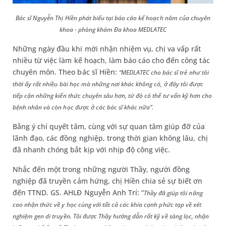
Bác sĩ Nguyễn Thị Hiền phát biểu tại báo cáo kế hoạch năm của chuyên
khoa - phòng khám Đa khoa MEDLATEC
Những ngày đầu khi mới nhận nhiệm vụ, chị va vấp rất
nhiều từ việc làm kế hoạch, làm báo cáo cho đến công tác
chuyên môn. Theo bác sĩ Hiền:
“MEDLATEC cho bác sĩ trẻ như tôi
thời ấy rất nhiều bài học mà những nơi khác không có, ở đây tôi được
tiếp cận những kiến thức chuyên sâu hơn, từ đó có thể tư vấn kỹ hơn cho
bệnh nhân và còn học được ở các bác sĩ khác nữa”.
Bằng ý chí quyết tâm, cùng với sự quan tâm giúp đỡ của
lãnh đạo, các đồng nghiệp, trong thời gian không lâu, chị
đã nhanh chóng bắt kịp với nhịp độ công việc.
Nhắc đến một trong những người Thầy, người đồng
nghiệp đã truyền cảm hứng, chị Hiền chia sẻ sự biết ơn
đến TTND. GS. AHLĐ Nguyễn Anh Trí: “
Thầy đã giúp tôi nâng
cao nhận thức về y học cùng với tất cả các khía cạnh phức tạp về xét
nghiệm gen di truyền. Tôi được Thầy hướng dẫn rất kỹ về
sàng lọc, nhận