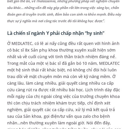
biết gen thể ẩn, về Thalassemia, những phương pháp xét nghiệm chuyên
sâu khác…
những vấn đề này góp phần rất lớn trong việc sàng lọc, chẩn
đoán gen di truyền trước sinh, đảm bảo con sinh ra khỏe mạnh. Điều này
thực sự ý nghĩa mà nơi công tác trước đó tôi không học được”.
Là chiến sĩ ngành Y phải chấp nhận “hy sinh”
Ở MEDLATEC, có lẽ ai nấy cũng đều rất quen với hình ảnh
cô bác sĩ 8x Sản phụ khoa thường xuyên xuất hiện sớm
nhất và về cuối cùng với tinh thần trách nhiệm đáng nể.
Trong mắt của một vị bác sĩ đã gắn bó 10 năm, MEDLATEC
một hệ sinh thái rất khác biệt, nó không chỉ đòi hỏi luôn
trau dồi về mặt chuyên môn mà còn về kỹ năng mềm. Ở
càng lâu, làm càng nhiều, giải quyết càng nhiều ca cấp
cứu càng rút ra được rất nhiều bài học. Lịch trình dày đặc
mỗi ngày của chị ngoài công việc của trưởng chuyên khoa
thì còn chịu trách nhiệm khám trực tiếp, chỉ định xét
nghiệm, giải quyết các ca cấp cứu, xử lý mã kết quả trả
sau của Sản khoa, gọi điện/tư vấn qua zalo cho bệnh
nhân…nên thường xuyên làm ngoài giờ. Nói đến đây,