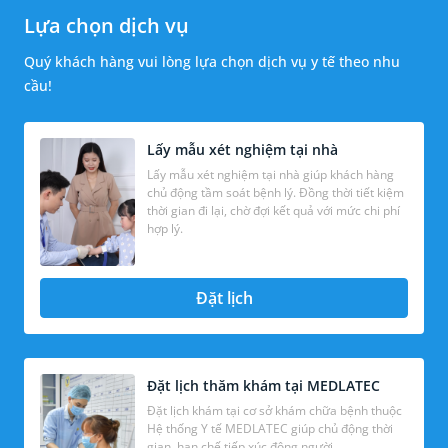
Lựa chọn dịch vụ
Quý khách hàng vui lòng lựa chọn dịch vụ y tế theo nhu
cầu!
Lấy mẫu xét nghiệm tại nhà
Lấy mẫu xét nghiệm tại nhà giúp khách hàng
chủ động tầm soát bệnh lý. Đồng thời tiết kiệm
thời gian đi lại, chờ đợi kết quả với mức chi phí
hợp lý.
Đặt lịch
Đặt lịch thăm khám tại MEDLATEC
Đặt lịch khám tại cơ sở khám chữa bệnh thuộc
Hệ thống Y tế MEDLATEC giúp chủ động thời
gian, hạn chế tiếp xúc đông người.