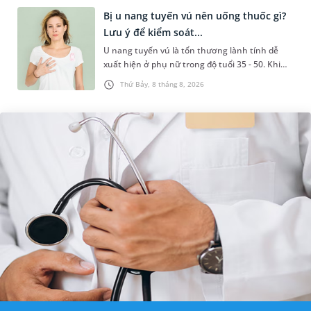
Bị u nang tuyến vú nên uống thuốc gì?
Lưu ý để kiểm soát...
U nang tuyến vú là tổn thương lành tính dễ
xuất hiện ở phụ nữ trong độ tuổi 35 - 50. Khi
được chẩn đoán mắc bệnh, nhiều người
Thứ Bảy, 8 tháng 8, 2026
thường băn khoăn u nang tuyến v...