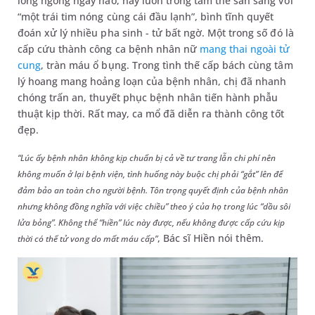
lóng ngóng ngày nào, nay luôn trong tâm thế sẵn sàng với
“một trái tim nóng cùng cái đầu lạnh”, bình tĩnh quyết
đoán xử lý nhiều pha sinh - tử bất ngờ. Một trong số đó là
cấp cứu thành công ca bệnh nhân nữ
mang thai ngoài tử
cung
, tràn máu ổ bụng. Trong tình thế cấp bách cùng tâm
lý hoang mang hoảng loạn của bệnh nhân, chị đã nhanh
chóng trấn an, thuyết phục bệnh nhân tiến hành phẫu
thuật kịp thời. Rất may, ca mổ đã diễn ra thành công tốt
đẹp.
“Lúc ấy bệnh nhân không kịp chuẩn bị cả về tư trang lẫn chi phí nên
không muốn ở lại bệnh viện, tình huống này buộc chị phải “gắt” lên để
đảm bảo an toàn cho người bệnh. Tôn trọng quyết định của bệnh nhân
nhưng không đồng nghĩa với việc chiều” theo ý của họ trong lúc “dầu sôi
lửa bỏng”. Không thể “hiền” lúc này được,
nếu không được cấp cứu kịp
, Bác sĩ Hiền nói thêm.
thời có thể tử vong do mất máu cấp”