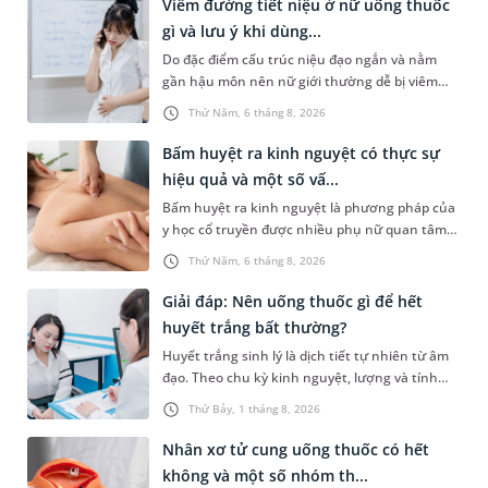
Viêm đường tiết niệu ở nữ uống thuốc
gì và lưu ý khi dùng...
Do đặc điểm cấu trúc niệu đạo ngắn và nằm
gần hậu môn nên nữ giới thường dễ bị viêm
đường tiết niệu hơn nam giới. Tùy theo nguyên
Thứ Năm, 6 tháng 8, 2026
nhân, mức độ nhiễm trùng và tình trạng sức
khỏe của người bệnh, bác sĩ sẽ chỉ định các loại
Bấm huyệt ra kinh nguyệt có thực sự
thuốc phù hợp để kiểm soát bệnh hiệu quả.
hiệu quả và một số vấ...
Vậy viêm đường tiết niệu ở nữ uống thuốc gì và
Bấm huyệt ra kinh nguyệt là phương pháp của
cần lưu ý những gì trong quá trình điều trị? Hãy
y học cổ truyền được nhiều phụ nữ quan tâm
cùng tìm hiểu trong bài viết dưới đây.
khi gặp tình trạng chậm kinh hoặc kinh nguyệt
Thứ Năm, 6 tháng 8, 2026
không đều. Vậy phương pháp này có mang lại
hiệu quả như mong đợi không, thực hiện ra
Giải đáp: Nên uống thuốc gì để hết
sao và cần lưu ý những gì để đảm bảo an toàn?
huyết trắng bất thường?
Huyết trắng sinh lý là dịch tiết tự nhiên từ âm
đạo. Theo chu kỳ kinh nguyệt, lượng và tính
chất của dạng dịch tiết âm đạo này có thể thay
Thứ Bảy, 1 tháng 8, 2026
đổi. Khi mắc bệnh phụ khoa, âm đạo có thể tiết
nhiều huyết trắng bất thường kèm theo các
Nhân xơ tử cung uống thuốc có hết
triệu chứng khó chịu. Tình trạng này có thể
không và một số nhóm th...
được kiểm soát bằng một số loại thuốc. Vậy,