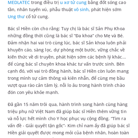
MEDLATEC
trong điều trị
u xơ tử cung
bằng đốt sóng cao
tần, nhân tuyến vú, phẫu thuật
vô sinh
, phát hiện sớm
Ung thư
cổ tử cung.
Bác sĩ Hiền còn cho rằng: Tuy chị là bác sĩ Sản Phụ Khoa
những đồng thời cũng là bác sĩ “Đa khoa” cho Mẹ và Bé.
Đảm nhận hai vai trò cùng lúc, bác sĩ Sản khoa luôn phải
khuyến cáo, sàng lọc, dự phòng một bước, vững chắc về
kiến thức về di truyền, phát hiện sớm các bệnh lý khác...
để cùng bác sĩ chuyên khoa khác tư vấn trước sinh. Bên
cạnh đó, với vai trò đồng hành, bác sĩ Hiền còn luôn mang
trong mình sự cảm thông và kiên nhẫn, để cùng mẹ bầu
vượt qua rào cản tâm lý, nỗi lo âu trong hành trình chào
đón con yêu khỏe mạnh.
Đã gần 15 năm trôi qua, hành trình song hành cùng hàng
triệu phụ nữ Việt Nam đã giúp bác sĩ Hiền thêm vững tin
và nỗ lực hết mình cho Y học phục vụ cộng đồng. “Tìm ra
vấn đề - Giải quyết tận gốc”- Kim chỉ nam ấy đã giúp bác sĩ
Hiền giải quyết được mong mỏi của bệnh nhân, hoàn toàn