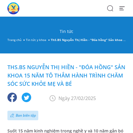
Search
Open
Menu
Tin tức
Trang chủ
Tin tức y khoa
ThS.BS Nguyễn Thị Hiền - "Đóa hồng" Sản khoa 15 năm tô thắm hành trình chăm sóc sức khỏe mẹ và bé
THS.BS NGUYỄN THỊ HIỀN - "ĐÓA HỒNG" SẢN
KHOA 15 NĂM TÔ THẮM HÀNH TRÌNH CHĂM
SÓC SỨC KHỎE MẸ VÀ BÉ
Ngày 27/02/2025
Ban biên tập
Suốt 15 năm kinh nghiệm trong nghề y và 10 năm gắn bó