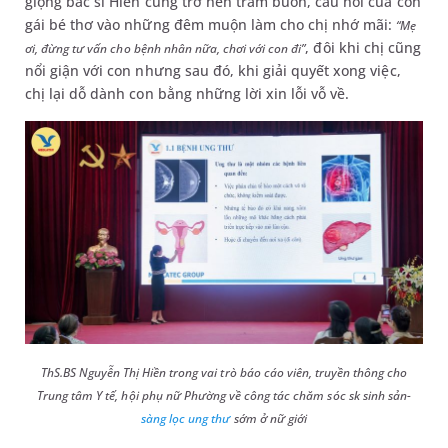
giọng bác sĩ Hiền cũng trở nên trầm buồn, câu nói của con
gái bé thơ vào những đêm muộn làm cho chị nhớ mãi:
“Mẹ
, đôi khi chị cũng
ơi, đừng tư vấn cho bệnh nhân nữa, chơi với con đi”
nổi giận với con nhưng sau đó, khi giải quyết xong việc,
chị lại dỗ dành con bằng những lời xin lỗi vỗ về.
ThS.BS
Nguyễn Thị Hiền trong vai trò báo cáo viên, truyền thông cho
Trung tâm Y tế, hội phụ nữ Phường về công tác chăm sóc sk sinh sản-
sàng lọc ung thư
sớm ở nữ giới