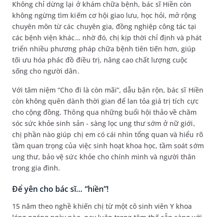
Không chỉ dừng lại ở khám chữa bệnh, bác sĩ Hiền còn
không ngừng tìm kiếm cơ hội giao lưu, học hỏi, mở rộng
chuyên môn từ các chuyên gia, đồng nghiệp công tác tại
các bệnh viện khác… nhờ đó, chị kịp thời chỉ định và phát
triển nhiều phương pháp chữa bệnh tiên tiến hơn, giúp
tối ưu hóa phác đồ điều trị, nâng cao chất lượng cuộc
sống cho người dân.
Với tâm niệm “Cho đi là còn mãi”, dẫu bận rộn, bác sĩ Hiền
còn không quên dành thời gian để lan tỏa giá trị tích cực
cho cộng đồng. Thông qua những buổi hội thảo về chăm
sóc sức khỏe sinh sản - sàng lọc ung thư sớm ở nữ giới,
chị phần nào giúp chị em có cái nhìn tổng quan và hiểu rõ
tầm quan trọng của việc sinh hoạt khoa học, tầm soát sớm
ung thư, bảo vệ sức khỏe cho chính mình và người thân
trong gia đình.
Để yên cho bác sĩ… “hiền”!
15 năm theo nghề khiến chị từ một cô sinh viên Y khoa