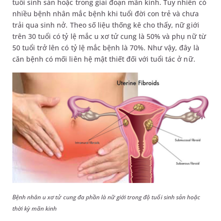
tuổi sinh sản hoặc trong giai đoạn mãn kinh. Tuy nhiên có
nhiều bệnh nhân mắc bệnh khi tuổi đời con trẻ và chưa
trải qua sinh nở. Theo số liệu thống kê cho thấy, nữ giới
trên 30 tuổi có tỷ lệ mắc u xơ tử cung là 50% và phụ nữ từ
50 tuổi trở lên có tỷ lệ mắc bệnh là 70%. Như vậy, đây là
căn bệnh có mối liên hệ mật thiết đối với tuổi tác ở nữ.
Bệnh nhân u xơ tử cung đa phần là nữ giới trong độ tuổi sinh sản hoặc
thời kỳ mãn kinh