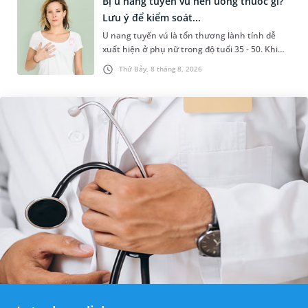
Bị u nang tuyến vú nên uống thuốc gì?
Lưu ý để kiểm soát...
U nang tuyến vú là tổn thương lành tính dễ
xuất hiện ở phụ nữ trong độ tuổi 35 - 50. Khi
được chẩn đoán mắc bệnh, nhiều người
Thứ Bảy, 8 tháng 8, 2026
thường băn khoăn u nang tuyến v...