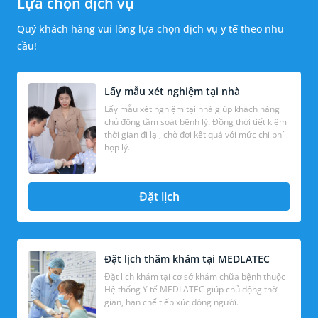
Lựa chọn dịch vụ
Quý khách hàng vui lòng lựa chọn dịch vụ y tế theo nhu
cầu!
Lấy mẫu xét nghiệm tại nhà
Lấy mẫu xét nghiệm tại nhà giúp khách hàng
chủ động tầm soát bệnh lý. Đồng thời tiết kiệm
thời gian đi lại, chờ đợi kết quả với mức chi phí
hợp lý.
Đặt lịch
Đặt lịch thăm khám tại MEDLATEC
Đặt lịch khám tại cơ sở khám chữa bệnh thuộc
Hệ thống Y tế MEDLATEC giúp chủ động thời
gian, hạn chế tiếp xúc đông người.