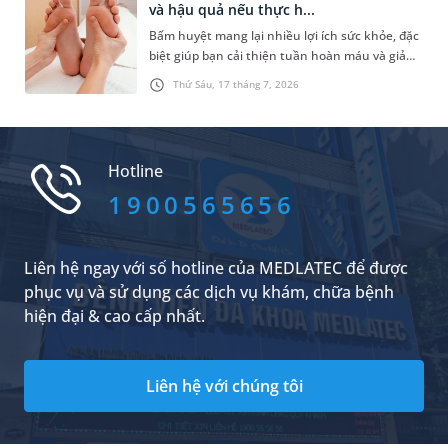
và hậu quả nếu thực h...
hàm mặt?
Bấm huyệt mang lại nhiều lợi ích sức khỏe, đặc
biệt giúp bạn cải thiện tuần hoàn máu và giảm
căng thẳng hiệu quả. Do đó, rất nhiều người đã
Thứ Sáu, 17 tháng 7, 2026
lựa chọn phương pháp chăm sóc sức khỏe tự
nhiên này. Trong đó, những vấn đề được nhiều
người quan tâm là có nên bấm huyệt thường
xuyên không và tần suất bấm huyệt như thế
Hotline
nào là hợp lý. Dưới đây là câu trả lời cụ thể.
1900565656
Liên hệ ngay với số hotline của MEDLATEC để được
phục vụ và sử dụng các dịch vụ khám, chữa bệnh
hiện đại & cao cấp nhất.
Liên hệ với chúng tôi