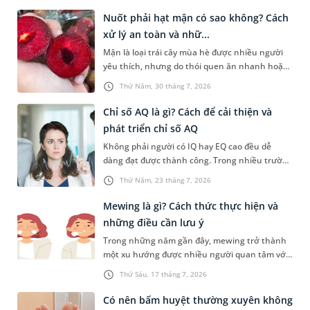
hiểu để hỗ trợ tình trạng này. Mời bạn cùng
Nuốt phải hạt mận có sao không? Cách
tìm hiểu sâu hơn về phương pháp chữa nấc cụt
xử lý an toàn và nhữ...
này trong bài viết dưới đây.
Mận là loại trái cây mùa hè được nhiều người
yêu thích, nhưng do thói quen ăn nhanh hoặc
sơ suất, không ít người đã vô tình nuốt phải
Thứ Năm, 30 tháng 7, 2026
hạt mận. Cấu tạo hạt mận thường cứng, có hai
đầu nhọn nên khi đi vào đường tiêu hóa rất dễ
Chỉ số AQ là gì? Cách để cải thiện và
gây ra tâm lý hoang mang, lo lắng cho người
phát triển chỉ số AQ
gặp phải. Bài viết dưới đây sẽ giải đáp chi tiết
Không phải người có IQ hay EQ cao đều dễ
giúp bạn thắc mắc nuốt phải hạt mận có sao
dàng đạt được thành công. Trong nhiều trường
không dưới góc nhìn y khoa và hướng dẫn cách
hợp, khả năng đứng vững trước áp lực, thích
xử trí an toàn, kịp thời nhất.
Thứ Năm, 23 tháng 7, 2026
nghi với nghịch cảnh và không bỏ cuộc mới là
yếu tố tạo nên sự khác biệt. Đây cũng chính là
Mewing là gì? Cách thức thực hiện và
điều được phản ánh qua chỉ số AQ. Vậy chỉ số
những điều cần lưu ý
AQ là gì, được xác định ra sao và làm thế nào để
Trong những năm gần đây, mewing trở thành
cải thiện chỉ số này? Hãy cùng tìm hiểu trong
một xu hướng được nhiều người quan tâm với
bài viết dưới đây.
mục tiêu cải thiện đường nét khuôn mặt mà
Thứ Sáu, 17 tháng 7, 2026
không cần phẫu thuật. Vậy mewing là gì, hiệu
quả thực tế ra sao và cần lưu ý những gì để hạn
Có nên bấm huyệt thường xuyên không
chế nguy cơ ảnh hưởng đến sức khỏe răng