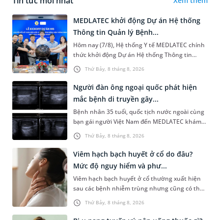
Tin tức mới nhất
Xem thêm
MEDLATEC khởi động Dự án Hệ thống
Thông tin Quản lý Bệnh...
Hôm nay (7/8), Hệ thống Y tế MEDLATEC chính
thức khởi động Dự án Hệ thống Thông tin
Quản lý Bệnh viện (HIS - Hospital Information
Thứ Bảy, 8 tháng 8, 2026
System) giai đoạn mới. Dự á...
Người đàn ông ngoại quốc phát hiện
mắc bệnh di truyền gây...
Bệnh nhân 35 tuổi, quốc tịch nước ngoài cùng
bạn gái người Việt Nam đến MEDLATEC khám
sức khỏe tiền hôn nhân. Qua thăm khám và
Thứ Bảy, 8 tháng 8, 2026
làm các xét nghiệm chuyên sâu,...
Viêm hạch bạch huyết ở cổ do đâu?
Mức độ nguy hiểm và phư...
Viêm hạch bạch huyết ở cổ thường xuất hiện
sau các bệnh nhiễm trùng nhưng cũng có thể
liên quan đến lao hạch hoặc ung thư. Để tìm
Thứ Bảy, 8 tháng 8, 2026
hiểu nguyên nhân gây viêm,...