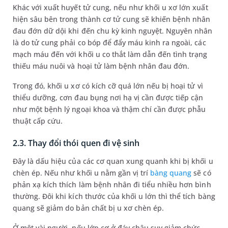
Khác với xuất huyết tử cung, nếu như khối u xơ lớn xuất
hiện sâu bên trong thành cơ tử cung sẽ khiến bệnh nhân
đau đớn dữ dội khi đến chu kỳ kinh nguyệt. Nguyên nhân
là do tử cung phải co bóp để đẩy máu kinh ra ngoài, các
mạch máu đến với khối u co thắt làm dẫn đến tình trạng
thiếu máu nuôi và hoại tử làm bệnh nhân đau đớn.
Trong đó, khối u xơ có kích cỡ quá lớn nếu bị hoại tử vì
thiểu dưỡng, cơn đau bụng nơi hạ vị cần được tiếp cận
như một bệnh lý ngoại khoa và thậm chí cần được phẫu
thuật cấp cứu.
2.3. Thay đổi thói quen đi vệ sinh
Đây là dấu hiệu của các cơ quan xung quanh khi bị khối u
chèn ép. Nếu như khối u nằm gần vị trí
bàng quang
sẽ có
phản xạ kích thích làm bệnh nhân đi tiểu nhiều hơn bình
thường. Đôi khi kích thước của khối u lớn thì thể tích bàng
quang sẽ giảm do bản chất bị u xơ chèn ép.
Ở một vài người, nếu lớp cơ ở đáy chậu suy giảm chức