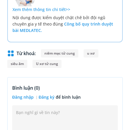
Xem thêm thông tin chi tiết>>
Nội dung được kiểm duyệt chặt chẽ bởi đội ngũ
chuyên gia y tế theo đúng
Công bố quy trình duyệt
bài MEDLATEC.
Từ khoá:
niêm mạc tử cung
u xơ
siêu âm
U xơ tử cung
Bình luận (
0
)
Đăng nhập
Đăng ký
để bình luận