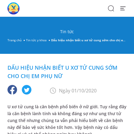
Search
Open
Menu
Tin tức
Trang chủ
Tin tức y khoa
Dấu hiệu nhận biết u xơ tử cung sớm cho chị em phụ nữ
DẤU HIỆU NHẬN BIẾT U XƠ TỬ CUNG SỚM
CHO CHỊ EM PHỤ NỮ
Ngày 01/10/2020
U xơ tử cung là căn bệnh phổ biến ở nữ giới. Tuy rằng đây
là căn bệnh lành tính và không đáng sợ như ung thư tử
cung thế nhưng chúng ta vẫn phải hiểu biết về căn bệnh
này để bảo vệ sức khỏe tốt hơn. Vậy bệnh này có dấu