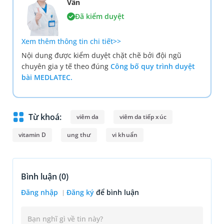
Vân
Đã kiểm duyệt
Xem thêm thông tin chi tiết>>
Nội dung được kiểm duyệt chặt chẽ bởi đội ngũ
chuyên gia y tế theo đúng
Công bố quy trình duyệt
bài MEDLATEC.
Từ khoá:
viêm da
viêm da tiếp xúc
vitamin D
ung thư
vi khuẩn
Bình luận (
0
)
Đăng nhập
Đăng ký
để bình luận