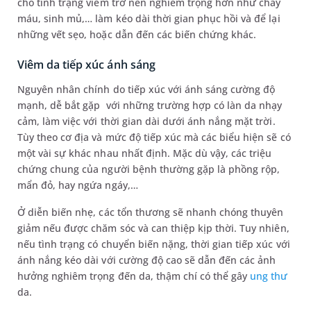
cho tình trạng viêm trở nên nghiêm trọng hơn như chảy
máu, sinh mủ,… làm kéo dài thời gian phục hồi và để lại
những vết sẹo, hoặc dẫn đến các biến chứng khác.
Viêm da tiếp xúc ánh sáng
Nguyên nhân chính do tiếp xúc với ánh sáng cường độ
mạnh, dễ bắt gặp với những trường hợp có làn da nhạy
cảm, làm việc với thời gian dài dưới ánh nắng mặt trời.
Tùy theo cơ địa và mức độ tiếp xúc mà các biểu hiện sẽ có
một vài sự khác nhau nhất định. Mặc dù vậy, các triệu
chứng chung của người bệnh thường gặp là phồng rộp,
mẩn đỏ, hay ngứa ngáy,…
Ở diễn biến nhẹ, các tổn thương sẽ nhanh chóng thuyên
giảm nếu được chăm sóc và can thiệp kịp thời. Tuy nhiên,
nếu tình trạng có chuyển biến nặng, thời gian tiếp xúc với
ánh nắng kéo dài với cường độ cao sẽ dẫn đến các ảnh
hưởng nghiêm trọng đến da, thậm chí có thể gây
ung thư
da.