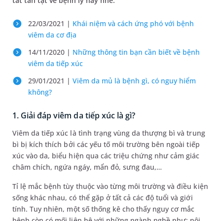
tất tần tật về bệnh lý này nhé.
22/03/2021 |
Khái niệm và cách ứng phó với bệnh
viêm da cơ địa
14/11/2020 |
Những thông tin bạn cần biết về bệnh
viêm da tiếp xúc
29/01/2021 |
Viêm da mủ là bệnh gì, có nguy hiểm
không?
1. Giải đáp viêm da tiếp xúc là gì?
Viêm da tiếp xúc là tình trạng vùng da thượng bì và trung
bì bị kích thích bởi các yếu tố môi trường bên ngoài tiếp
xúc vào da, biểu hiện qua các triệu chứng như cảm giác
châm chích, ngứa ngáy, mẩn đỏ, sưng đau,…
Tỉ lệ mắc bệnh tùy thuộc vào từng môi trường và điều kiện
sống khác nhau, có thể gặp ở tất cả các độ tuổi và giới
tính. Tuy nhiên, một số thống kê cho thấy nguy cơ mắc
bệnh còn có mối liên hệ với những ngành nghề như: nội