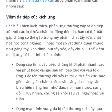
thành nên,
viêm da tiếp xúc
được phân loại thành các
nhóm sau:
Viêm da tiếp xúc kích ứng
Các biểu hiện kích thích, phản ứng thường xảy ra do tiếp
xúc với các loại hóa chất tác động đến da. Bạn có thể bắt
gặp chúng có thể gặp trong mỹ phẩm, chất tẩy rửa, chất
hóa học công nghiệp,... hoặc một số vật dụng quen thuộc
như găng tay, keo dính, bút tẩy xóa, dây chun,… Thể viêm
da dị ứng có hai tính chất chính:
Dạng cấp tính: các triệu chứng khởi phát nhanh sau
vài phút hoặc vài giờ sau khi tiếp xúc với yếu tố dị
ứng. Các tổn thương chỉ xảy ra tại vị trí tiếp xúc, bao
gồm cảm giác châm chích, rát, căng da,… hay các
biểu hiện nặng hơn như đau, nổi mụn nước, sưng
đỏ,… Tuy nhiên, chúng sẽ khỏi sau vài ngày hoặc vài
tuần.
Dạng mạn tính: vùng da bị tổn thương tích lũy qua