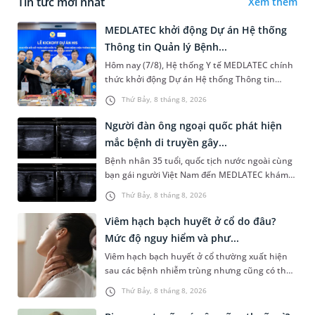
Tin tức mới nhất
Xem thêm
MEDLATEC khởi động Dự án Hệ thống
Thông tin Quản lý Bệnh...
Hôm nay (7/8), Hệ thống Y tế MEDLATEC chính
thức khởi động Dự án Hệ thống Thông tin
Quản lý Bệnh viện (HIS - Hospital Information
Thứ Bảy, 8 tháng 8, 2026
System) giai đoạn mới. Dự á...
Người đàn ông ngoại quốc phát hiện
mắc bệnh di truyền gây...
Bệnh nhân 35 tuổi, quốc tịch nước ngoài cùng
bạn gái người Việt Nam đến MEDLATEC khám
sức khỏe tiền hôn nhân. Qua thăm khám và
Thứ Bảy, 8 tháng 8, 2026
làm các xét nghiệm chuyên sâu,...
Viêm hạch bạch huyết ở cổ do đâu?
Mức độ nguy hiểm và phư...
Viêm hạch bạch huyết ở cổ thường xuất hiện
sau các bệnh nhiễm trùng nhưng cũng có thể
liên quan đến lao hạch hoặc ung thư. Để tìm
Thứ Bảy, 8 tháng 8, 2026
hiểu nguyên nhân gây viêm,...