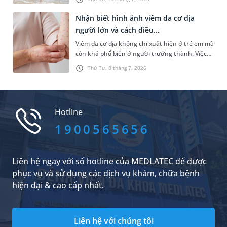
đây sẽ giúp bạn hiểu rõ để nhận biết triệu
chứng dị ứng với nước biến và đưa ra một số
Nhận biết hình ảnh viêm da cơ địa
gợi ý xử trí, kiểm soát hiệu quả tình trạng này.
người lớn và cách điều...
Viêm da cơ địa không chỉ xuất hiện ở trẻ em mà
còn khá phổ biến ở người trưởng thành. Việc
nhận biết sớm hình ảnh viêm da cơ địa người
Thứ Tư, 8 tháng 7, 2026
lớn có thể giúp người bệnh chủ động thăm
khám, điều trị đúng cách và hạn chế các biến
chứng ảnh hưởng đến chất lượng cuộc sống.
Hotline
1900565656
Liên hệ ngay với số hotline của MEDLATEC để được
phục vụ và sử dụng các dịch vụ khám, chữa bệnh
hiện đại & cao cấp nhất.
Liên hệ với chúng tôi