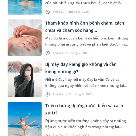
của rất nhiều người thích bơi lội, đặc biệt là
những trường hợp thường xuyên bơi ở những
Thứ Sáu, 7 tháng 8, 2026
hồ bơi nhân tạo. Bài viết dưới đây sẽ giúp bạn
hiểu rõ hơn về biểu hiện dị ứng với clo có trong
Tham khảo hình ảnh bệnh chàm, cách
nước hồ bơi và một số cách xử trí hiệu quả để
chữa và chăm sóc hàng...
bảo vệ làn da của bạn.
Mặc dù là một căn bệnh da liễu phổ biến nhưng
không phải ai cũng biết và phân biệt được hình
ảnh bệnh chàm ở từng thể. Bài viết sau sẽ giúp
Thứ Ba, 28 tháng 7, 2026
bạn đọc không chỉ nhận biết dễ dàng dấu hiệu
của từng bệnh chàm mà còn chia sẻ những lưu
Bị mày đay kiêng gió không và cần
ý quan trọng trong chăm sóc, điều trị giúp bệnh
kiêng những gì?
nhanh khỏi.
Nổi mề đay hay nổi mày đay là vấn đề về da
không quá nguy hiểm với sức khỏe nhưng lại
khiến người bệnh rất khó chịu. Do đó, người
Thứ Năm, 23 tháng 7, 2026
bệnh cần biết cách chăm sóc cơ thể để cảm
thấy dễ chịu hơn và tránh ảnh hưởng đến công
Triệu chứng dị ứng nước biển và cách
việc, sinh hoạt hàng ngày. Theo kinh nghiệm
xử trí
dân gian, cần kiêng gió khi bị nổi mày đay. Vậy
Dị ứng nước biển thường không gây ra những
thực hư ra sao? Bị mày đay kiêng gió không và
hậu quả sức khỏe nghiêm trọng nhưng lại
cần kiêng những gì để nhanh khỏi bệnh?
khiến người bệnh rất khó chịu. Bài viết dưới
Thứ Tư, 22 tháng 7, 2026