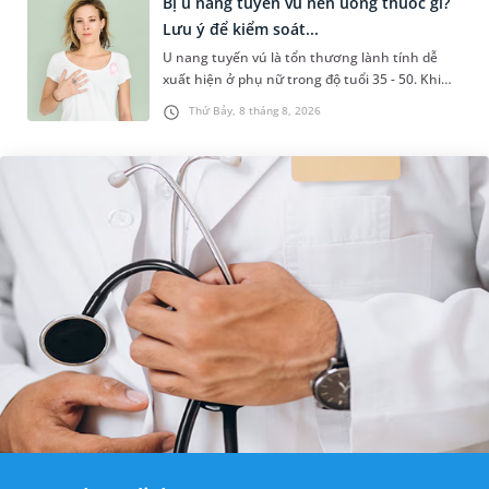
Bị u nang tuyến vú nên uống thuốc gì?
Lưu ý để kiểm soát...
U nang tuyến vú là tổn thương lành tính dễ
xuất hiện ở phụ nữ trong độ tuổi 35 - 50. Khi
được chẩn đoán mắc bệnh, nhiều người
Thứ Bảy, 8 tháng 8, 2026
thường băn khoăn u nang tuyến v...