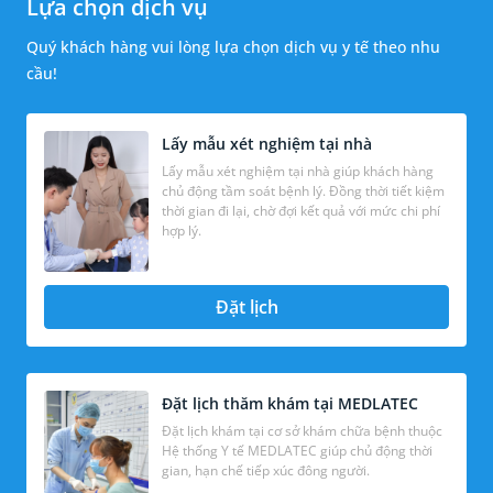
Lựa chọn dịch vụ
Quý khách hàng vui lòng lựa chọn dịch vụ y tế theo nhu
cầu!
Lấy mẫu xét nghiệm tại nhà
Lấy mẫu xét nghiệm tại nhà giúp khách hàng
chủ động tầm soát bệnh lý. Đồng thời tiết kiệm
thời gian đi lại, chờ đợi kết quả với mức chi phí
hợp lý.
Đặt lịch
Đặt lịch thăm khám tại MEDLATEC
Đặt lịch khám tại cơ sở khám chữa bệnh thuộc
Hệ thống Y tế MEDLATEC giúp chủ động thời
gian, hạn chế tiếp xúc đông người.