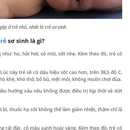
p ở trẻ nhỏ, nhất là trẻ sơ sinh
trẻ
sơ sinh là gì?
 như: ho, hắt hơi, sổ mũi, sốt nhẹ. Kèm theo đó, trẻ có
Lúc này trẻ sẽ có dấu hiệu sốt cao hơn, trên 38,5 độ C,
hò khè, khó thở, bỏ bú, mệt mỏi, không muốn chơi đùa.
iều hướng xấu nếu không được điều trị kịp thời và dứt
t li bì, thuốc hạ sốt không thể làm giảm nhiệt, thậm chí là
g rất đặc, có màu xanh hoặc vàng. Kèm theo đó, trẻ có