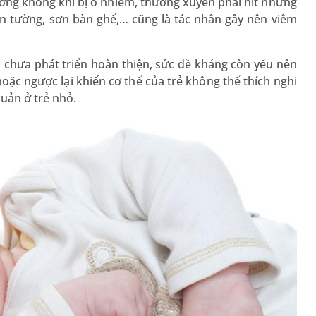
ường không khí bị ô nhiễm, thường xuyên phải hít những
ơn tường, sơn bàn ghế,… cũng là tác nhân gây nên viêm
nh chưa phát triển hoàn thiện, sức đề kháng còn yếu nên
hoặc ngược lại khiến cơ thể của trẻ không thể thích nghi
uản ở trẻ nhỏ.