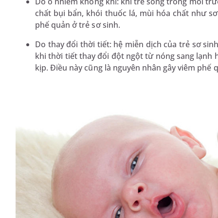
Do ô nhiễm không khí: khi trẻ sống trong môi tr
chất bụi bẩn, khói thuốc lá, mùi hóa chất như s
phế quản ở trẻ sơ sinh.
Do thay đổi thời tiết: hệ miễn dịch của trẻ sơ si
khi thời tiết thay đổi đột ngột từ nóng sang lạnh 
kịp. Điều này cũng là nguyên nhân gây viêm phế q