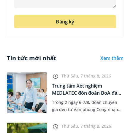
Đăng ký
Tin tức mới nhất
Xem thêm
Thứ Sáu, 7 tháng 8, 2026
Trung tâm Xét nghiệm
MEDLATEC đón đoàn BoA đánh
giá giám...
Trong 2 ngày 6-7/8, đoàn chuyên
gia đến từ Văn phòng Công nhận
Chất lượng quốc gia (BoA) đã ghi
nhận và đánh giá cao nỗ lực duy trì
Thứ Sáu, 7 tháng 8, 2026
hệ thống quản lý chất lượ...