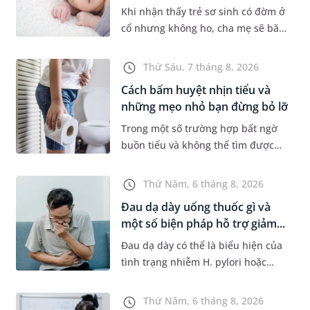
Khi nhận thấy trẻ sơ sinh có đờm ở
cổ nhưng không ho, cha mẹ sẽ băn
khoăn liệu con có đang mắc bệnh
đường hô hấp hay không. Những
Thứ Sáu, 7 tháng 8, 2026
chia sẻ dưới đây sẽ giúp ch...
Cách bấm huyệt nhịn tiểu và
những mẹo nhỏ bạn đừng bỏ lỡ
Trong một số trường hợp bất ngờ
buồn tiểu và không thể tìm được
nhà vệ sinh, nhiều người đã áp
dụng phương pháp bấm huyệt
Thứ Năm, 6 tháng 8, 2026
nhịn tiểu. Vậy cách bấm huyệt
Đau dạ dày uống thuốc gì và
nhịn...
một số biện pháp hỗ trợ giảm...
Đau dạ dày có thể là biểu hiện của
tình trạng nhiễm H. pylori hoặc
bệnh lý về đường tiêu hoá khác.
Dựa theo nguyên nhân cụ thể, bác
Thứ Năm, 6 tháng 8, 2026