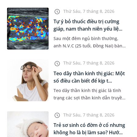
đường hô hấp nguy hiểm, thường
bùng phát vào thời điểm giao mùa.
Thứ Sáu, 7 tháng 8, 2026
Khi những tổn thương ban đầ...
Tự ý bỏ thuốc điều trị cường
giáp, nam thanh niên yếu liệ...
Sau một đêm ngủ bình thường,
anh N.V.C (25 tuổi, Đồng Nai) bàng
hoàng phát hiện yếu liệt 2 chân,
không thể vận động đi lại được. Kết
Thứ Sáu, 7 tháng 8, 2026
quả thăm khám tại Phòng...
Teo dây thần kinh thị giác: Một
số điều cần biết để kịp t...
Teo dây thần kinh thị giác là tình
trạng các sợi thần kinh dẫn truyền
tín hiệu từ mắt lên não bị tổn
thương và dần mất đi chức năng
Thứ Sáu, 7 tháng 8, 2026
hoạt động. Nếu điều trị m...
Trẻ sơ sinh có đờm ở cổ nhưng
không ho là bị làm sao? Hướ...