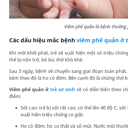
Viêm phế quản là bệnh thường gặ
Các dấu hiệu mắc bệnh
viêm phế quản ở 
Khi mới khởi phát, trẻ sẽ xuất hiện một số triệu chứng
thể bị nôn trớ, bỏ bú, thở khò khè.
Sau 3 ngày, bệnh sẽ chuyển sang giai đoạn toàn phát. 
kèm theo đó là ho có đờm. Bên cạnh đó là chứng thở k
Viêm phế quản ở
trẻ sơ sinh
sẽ có diễn biến theo ch
điểm:
Sốt cao: trẻ bị sốt rất cao, có thể lên 40 độ C, số
xuất hiện triệu chứng co giật.
Ho có đờm, ho co thắt và sổ mũi. Nước mũi thườn