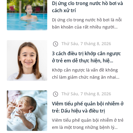
Dị ứng clo trong nước hồ bơi và
cách xử trí
Dị ứng clo trong nước hồ bơi là nỗi
băn khoăn của rất nhiều người
thích bơi lội, đặc biệt là những
trường hợp thường xuyên bơi ở
Thứ Sáu, 7 tháng 8, 2026
những hồ bơi nhân tạo. Bài v...
3 cách điều trị khớp cắn ngược
ở trẻ em dễ thực hiện, hiệ...
Khớp cắn ngược là vấn đề không
chỉ làm giảm chức năng ăn nhai
của trẻ mà còn làm mất đi sự cân
đối của khuôn mặt. Do đó, cần khắc
Thứ Sáu, 7 tháng 8, 2026
phục sớm tình trạng này để...
Viêm tiểu phế quản bội nhiễm ở
trẻ: Dấu hiệu và điều trị
Viêm tiểu phế quản bội nhiễm ở trẻ
em là một trong những bệnh lý