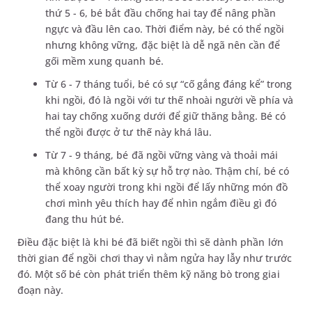
thứ 5 - 6, bé bắt đầu chống hai tay để nâng phần
ngực và đầu lên cao. Thời điểm này, bé có thể ngồi
nhưng không vững, đặc biệt là dễ ngã nên cần để
gối mềm xung quanh bé.
Từ 6 - 7 tháng tuổi, bé có sự “cố gắng đáng kể” trong
khi ngồi, đó là ngồi với tư thế nhoài người về phía và
hai tay chống xuống dưới để giữ thăng bằng. Bé có
thể ngồi được ở tư thế này khá lâu.
Từ 7 - 9 tháng, bé đã ngồi vững vàng và thoải mái
mà không cần bất kỳ sự hỗ trợ nào. Thậm chí, bé có
thể xoay người trong khi ngồi để lấy những món đồ
chơi mình yêu thích hay để nhìn ngắm điều gì đó
đang thu hút bé.
Điều đặc biệt là khi bé đã biết ngồi thì sẽ dành phần lớn
thời gian để ngồi chơi thay vì nằm ngửa hay lẫy như trước
đó. Một số bé còn phát triển thêm kỹ năng bò trong giai
đoạn này.