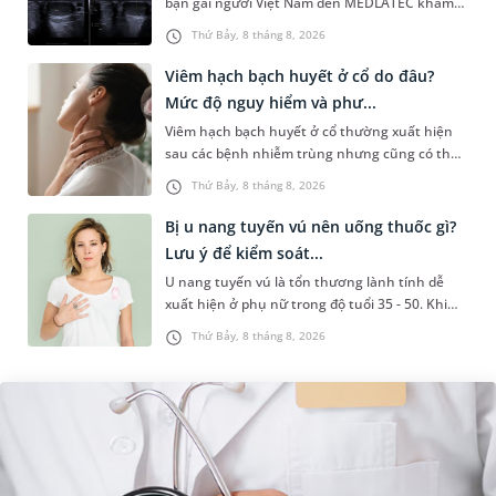
bạn gái người Việt Nam đến MEDLATEC khám
sức khỏe tiền hôn nhân. Qua thăm khám và
Thứ Bảy, 8 tháng 8, 2026
làm các xét nghiệm chuyên sâu,...
Viêm hạch bạch huyết ở cổ do đâu?
Mức độ nguy hiểm và phư...
Viêm hạch bạch huyết ở cổ thường xuất hiện
sau các bệnh nhiễm trùng nhưng cũng có thể
liên quan đến lao hạch hoặc ung thư. Để tìm
Thứ Bảy, 8 tháng 8, 2026
hiểu nguyên nhân gây viêm,...
Bị u nang tuyến vú nên uống thuốc gì?
Lưu ý để kiểm soát...
U nang tuyến vú là tổn thương lành tính dễ
xuất hiện ở phụ nữ trong độ tuổi 35 - 50. Khi
được chẩn đoán mắc bệnh, nhiều người
Thứ Bảy, 8 tháng 8, 2026
thường băn khoăn u nang tuyến v...