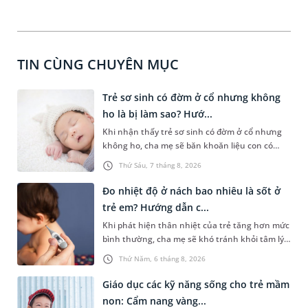
TIN CÙNG CHUYÊN MỤC
Trẻ sơ sinh có đờm ở cổ nhưng không
ho là bị làm sao? Hướ...
Khi nhận thấy trẻ sơ sinh có đờm ở cổ nhưng
không ho, cha mẹ sẽ băn khoăn liệu con có
đang mắc bệnh đường hô hấp hay không.
Thứ Sáu, 7 tháng 8, 2026
Những chia sẻ dưới đây sẽ giúp cha mẹ hiểu
thêm về nguyên nhân gây nên tình trạng này
Đo nhiệt độ ở nách bao nhiêu là sốt ở
và cách xử trí an toàn để giúp bé dễ chịu, tránh
trẻ em? Hướng dẫn c...
gặp phải vấn đề nguy hại cho sức khỏe.
Khi phát hiện thân nhiệt của trẻ tăng hơn mức
bình thường, cha mẹ sẽ khó tránh khỏi tâm lý
lo lắng. Tuy nhiên, không phải ai cũng biết đo
Thứ Năm, 6 tháng 8, 2026
nhiệt độ ở nách bao nhiêu là sốt ở trẻ em và
cách chăm sóc trẻ sốt sao cho an toàn. Những
Giáo dục các kỹ năng sống cho trẻ mầm
chia sẻ dưới đây sẽ cùng cha mẹ tìm hiểu vấn
non: Cẩm nang vàng...
đề này để giúp bé nhanh hồi phục và phòng