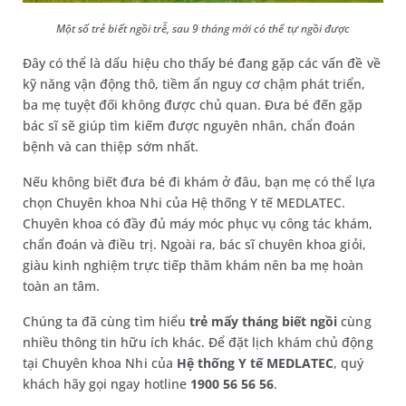
Một số trẻ biết ngồi trễ, sau 9 tháng mới có thể tự ngồi được
Đây có thể là dấu hiệu cho thấy bé đang gặp các vấn đề về
kỹ năng vận động thô, tiềm ẩn nguy cơ chậm phát triển,
ba mẹ tuyệt đối không được chủ quan. Đưa bé đến gặp
bác sĩ sẽ giúp tìm kiếm được nguyên nhân, chẩn đoán
bệnh và can thiệp sớm nhất.
Nếu không biết đưa bé đi khám ở đâu, bạn mẹ có thể lựa
chọn Chuyên khoa Nhi của Hệ thống Y tế MEDLATEC.
Chuyên khoa có đầy đủ máy móc phục vụ công tác khám,
chẩn đoán và điều trị. Ngoài ra, bác sĩ chuyên khoa giỏi,
giàu kinh nghiệm trực tiếp thăm khám nên ba mẹ hoàn
toàn an tâm.
Chúng ta đã cùng tìm hiểu
trẻ mấy tháng biết ngồi
cùng
nhiều thông tin hữu ích khác. Để đặt lịch khám chủ động
tại Chuyên khoa Nhi của
Hệ thống Y tế MEDLATEC
, quý
khách hãy gọi ngay hotline
1900 56 56 56
.