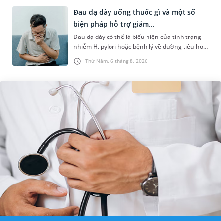
Đau dạ dày uống thuốc gì và một số
biện pháp hỗ trợ giảm...
Đau dạ dày có thể là biểu hiện của tình trạng
nhiễm H. pylori hoặc bệnh lý về đường tiêu hoá
khác. Dựa theo nguyên nhân cụ thể, bác sĩ sẽ
Thứ Năm, 6 tháng 8, 2026
cân nhắc chỉ định p...