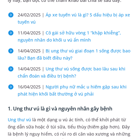
lý này, bạn đọc có thể tham khảo bài chia sẻ sau đây.
24/02/2025 |
Áp xe tuyến vú là gì? 5 dấu hiệu bị áp xe
tuyến vú
11/04/2025 |
Cô gái sở hữu vòng 1 “khập khiễng”,
nguyên nhân do khối u vú ẩn mình
14/04/2025 |
Bị ung thư vú giai đoạn 1 sống được bao
lâu? Bạn đã biết điều này?
14/04/2025 |
Ung thư vú sống được bao lâu sau khi
chẩn đoán và điều trị bệnh?
16/04/2025 |
Người phụ nữ mắc u hiếm gặp sau khi
phát hiện khối bất thường ở vú phải
1. Ung thư vú là gì và nguyên nhân gây bệnh
Ung thư vú
là một dạng u vú ác tính, có thể khởi phát từ
ống dẫn sữa hoặc ở túi sữa, tiểu thùy (hiếm gặp hơn). Đây
là bệnh lý nguy hiểm, có rủi ro di căn vào xương và những