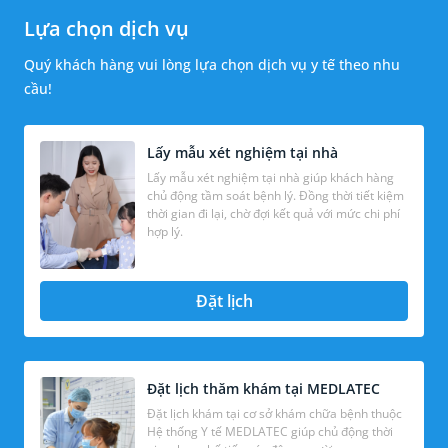
Lựa chọn dịch vụ
Quý khách hàng vui lòng lựa chọn dịch vụ y tế theo nhu
cầu!
Lấy mẫu xét nghiệm tại nhà
Lấy mẫu xét nghiệm tại nhà giúp khách hàng
chủ động tầm soát bệnh lý. Đồng thời tiết kiệm
thời gian đi lại, chờ đợi kết quả với mức chi phí
hợp lý.
Đặt lịch
Đặt lịch thăm khám tại MEDLATEC
Đặt lịch khám tại cơ sở khám chữa bệnh thuộc
Hệ thống Y tế MEDLATEC giúp chủ động thời