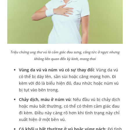
Triệu chứng ung thư vú là cảm giác đau sưng, căng tức ở ngực nhưng
không liên quan đến kỳ kinh, mang thai
Vùng da vú và núm vú có sự thay đổi
: Vùng da vú
có thể bị dày lên, sần sùi hoặc căng mọng hơn. Đi
kèm với đó là biểu hiện đỏ, đau nhức hoặc núm vú
bị tụt vào bên trong.
Chảy dịch, máu ở núm vú
: Nếu đầu vú bị chảy dịch
hoặc máu bất thường, có thể có thêm cảm giác đau
đi kèm. Điều này càng rõ hơn khi tình trạng này chỉ
xuất hiện ở một bên vú.
Có khối u bất thường ở vú hoặc vùng nách
: Đó tình