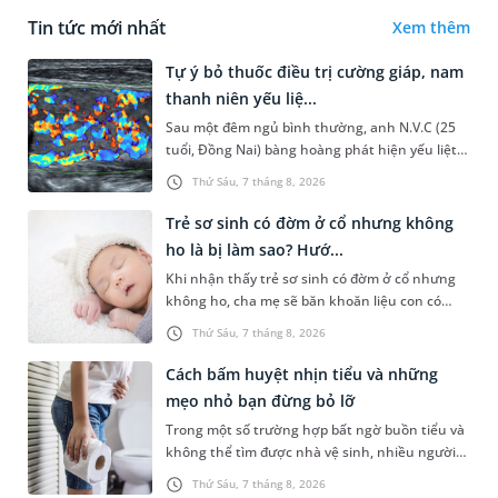
Tin tức mới nhất
Xem thêm
Tự ý bỏ thuốc điều trị cường giáp, nam
thanh niên yếu liệ...
Sau một đêm ngủ bình thường, anh N.V.C (25
tuổi, Đồng Nai) bàng hoàng phát hiện yếu liệt 2
chân, không thể vận động đi lại được. Kết quả
Thứ Sáu, 7 tháng 8, 2026
thăm khám tại Phòng...
Trẻ sơ sinh có đờm ở cổ nhưng không
ho là bị làm sao? Hướ...
Khi nhận thấy trẻ sơ sinh có đờm ở cổ nhưng
không ho, cha mẹ sẽ băn khoăn liệu con có
đang mắc bệnh đường hô hấp hay không.
Thứ Sáu, 7 tháng 8, 2026
Những chia sẻ dưới đây sẽ giúp ch...
Cách bấm huyệt nhịn tiểu và những
mẹo nhỏ bạn đừng bỏ lỡ
Trong một số trường hợp bất ngờ buồn tiểu và
không thể tìm được nhà vệ sinh, nhiều người
đã áp dụng phương pháp bấm huyệt nhịn tiểu.
Thứ Sáu, 7 tháng 8, 2026
Vậy cách bấm huyệt nhịn...