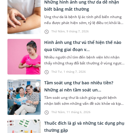
Những hình ảnh ung thư da dễ nhận
biết bằng mắt thường
Ung thư da là bệnh lý ác tính phổ biến nhưng
nếu được phát hiện sớm, tỷ lệ điều trị khỏi là
rất cao. Tuy nhiên, ở giai đoạn đầu, các tổn
Thứ Năm, 9 tháng 7, 2026
thương trên da rất dễ bị nhầm lẫn với nốt ruồi
hoặc vết loét lành tính thông thường. Việc chủ
Hình ảnh ung thư vú thể hiện thế nào
động nhận biết các hình ảnh ung thư da đặc
qua từng giai đoạn v...
trưng là rất quan trọng để người bệnh đi thăm
Nhiều người chỉ tìm đến bệnh viện khi nhận
khám kịp thời.
thấy những thay đổi bất thường ở vùng ngực
mà không biết bệnh hoàn toàn có thể phát
Thứ Tư, 1 tháng 7, 2026
hiện sớm nếu chú ý quan sát. Việc tìm hiểu
hình ảnh ung thư vú qua từng giai đoạn không
Tầm soát ung thư bao nhiêu tiền?
chỉ giúp nâng cao nhận thức về căn bệnh này
Những ai nên tầm soát un...
mà còn hỗ trợ phát hiện sớm, từ đó tăng cơ hội
Tầm soát ung thư là cách giúp người bệnh
điều trị và cải thiện tiên lượng cho người bệnh.
nhận biết sớm những vấn đề sức khỏe và kịp
thời điều trị. Bài viết dưới đây sẽ giúp bạn hiểu
Thứ Năm, 11 tháng 6, 2026
rõ hơn về lợi ích của việc tầm soát ung thư, giải
đáp thắc mắc “tầm soát ung thư bao nhiêu
Thuốc đích là gì và những tác dụng phụ
tiền” và những ai cần tầm soát.
thường gặp