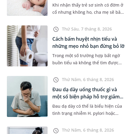
Khi nhận thấy trẻ sơ sinh có đờm ở
cổ nhưng không ho, cha mẹ sẽ băn
khoăn liệu con có đang mắc bệnh
đường hô hấp hay không. Những
Thứ Sáu, 7 tháng 8, 2026
chia sẻ dưới đây sẽ giúp ch...
Cách bấm huyệt nhịn tiểu và
những mẹo nhỏ bạn đừng bỏ lỡ
Trong một số trường hợp bất ngờ
buồn tiểu và không thể tìm được
nhà vệ sinh, nhiều người đã áp
dụng phương pháp bấm huyệt
Thứ Năm, 6 tháng 8, 2026
nhịn tiểu. Vậy cách bấm huyệt
Đau dạ dày uống thuốc gì và
nhịn...
một số biện pháp hỗ trợ giảm...
Đau dạ dày có thể là biểu hiện của
tình trạng nhiễm H. pylori hoặc
bệnh lý về đường tiêu hoá khác.
Dựa theo nguyên nhân cụ thể, bác
Thứ Năm, 6 tháng 8, 2026