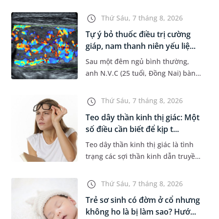
đường hô hấp nguy hiểm, thường
bùng phát vào thời điểm giao mùa.
Thứ Sáu, 7 tháng 8, 2026
Khi những tổn thương ban đầ...
Tự ý bỏ thuốc điều trị cường
giáp, nam thanh niên yếu liệ...
Sau một đêm ngủ bình thường,
anh N.V.C (25 tuổi, Đồng Nai) bàng
hoàng phát hiện yếu liệt 2 chân,
không thể vận động đi lại được. Kết
Thứ Sáu, 7 tháng 8, 2026
quả thăm khám tại Phòng...
Teo dây thần kinh thị giác: Một
số điều cần biết để kịp t...
Teo dây thần kinh thị giác là tình
trạng các sợi thần kinh dẫn truyền
tín hiệu từ mắt lên não bị tổn
thương và dần mất đi chức năng
Thứ Sáu, 7 tháng 8, 2026
hoạt động. Nếu điều trị m...
Trẻ sơ sinh có đờm ở cổ nhưng
không ho là bị làm sao? Hướ...