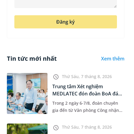
Đăng ký
Tin tức mới nhất
Xem thêm
Thứ Sáu, 7 tháng 8, 2026
Trung tâm Xét nghiệm
MEDLATEC đón đoàn BoA đánh
giá giám...
Trong 2 ngày 6-7/8, đoàn chuyên
gia đến từ Văn phòng Công nhận
Chất lượng quốc gia (BoA) đã ghi
nhận và đánh giá cao nỗ lực duy trì
Thứ Sáu, 7 tháng 8, 2026
hệ thống quản lý chất lượ...