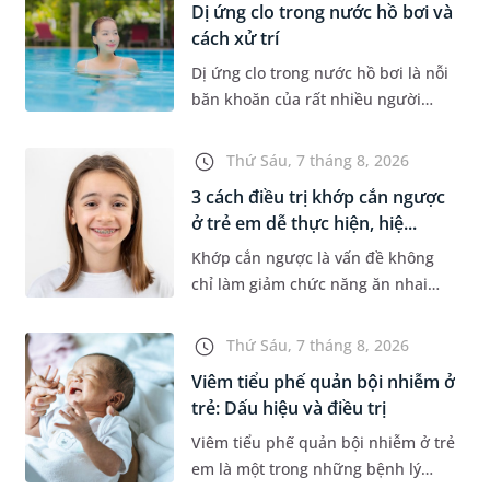
Dị ứng clo trong nước hồ bơi và
cách xử trí
Dị ứng clo trong nước hồ bơi là nỗi
băn khoăn của rất nhiều người
thích bơi lội, đặc biệt là những
trường hợp thường xuyên bơi ở
Thứ Sáu, 7 tháng 8, 2026
những hồ bơi nhân tạo. Bài v...
3 cách điều trị khớp cắn ngược
ở trẻ em dễ thực hiện, hiệ...
Khớp cắn ngược là vấn đề không
chỉ làm giảm chức năng ăn nhai
của trẻ mà còn làm mất đi sự cân
đối của khuôn mặt. Do đó, cần khắc
Thứ Sáu, 7 tháng 8, 2026
phục sớm tình trạng này để...
Viêm tiểu phế quản bội nhiễm ở
trẻ: Dấu hiệu và điều trị
Viêm tiểu phế quản bội nhiễm ở trẻ
em là một trong những bệnh lý