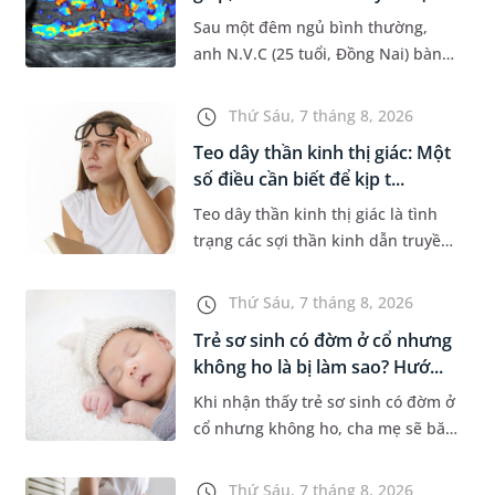
Sau một đêm ngủ bình thường,
anh N.V.C (25 tuổi, Đồng Nai) bàng
hoàng phát hiện yếu liệt 2 chân,
không thể vận động đi lại được. Kết
Thứ Sáu, 7 tháng 8, 2026
quả thăm khám tại Phòng...
Teo dây thần kinh thị giác: Một
số điều cần biết để kịp t...
Teo dây thần kinh thị giác là tình
trạng các sợi thần kinh dẫn truyền
tín hiệu từ mắt lên não bị tổn
thương và dần mất đi chức năng
Thứ Sáu, 7 tháng 8, 2026
hoạt động. Nếu điều trị m...
Trẻ sơ sinh có đờm ở cổ nhưng
không ho là bị làm sao? Hướ...
Khi nhận thấy trẻ sơ sinh có đờm ở
cổ nhưng không ho, cha mẹ sẽ băn
khoăn liệu con có đang mắc bệnh
đường hô hấp hay không. Những
Thứ Sáu, 7 tháng 8, 2026