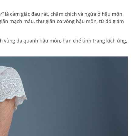
ĩ là cảm giác đau rát, châm chích và ngứa ở hậu môn.
m giãn mạch máu, thư giãn cơ vòng hậu môn, từ đó giảm
h vùng da quanh hậu môn, hạn chế tình trạng kích ứng,