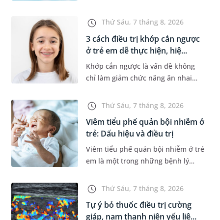
thích bơi lội, đặc biệt là những
trường hợp thường xuyên bơi ở
Thứ Sáu, 7 tháng 8, 2026
những hồ bơi nhân tạo. Bài v...
3 cách điều trị khớp cắn ngược
ở trẻ em dễ thực hiện, hiệ...
Khớp cắn ngược là vấn đề không
chỉ làm giảm chức năng ăn nhai
của trẻ mà còn làm mất đi sự cân
đối của khuôn mặt. Do đó, cần khắc
Thứ Sáu, 7 tháng 8, 2026
phục sớm tình trạng này để...
Viêm tiểu phế quản bội nhiễm ở
trẻ: Dấu hiệu và điều trị
Viêm tiểu phế quản bội nhiễm ở trẻ
em là một trong những bệnh lý
đường hô hấp nguy hiểm, thường
bùng phát vào thời điểm giao mùa.
Thứ Sáu, 7 tháng 8, 2026
Khi những tổn thương ban đầ...
Tự ý bỏ thuốc điều trị cường
giáp, nam thanh niên yếu liệ...