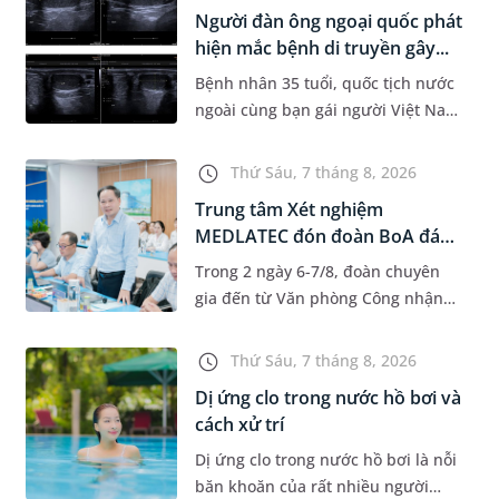
Information System) giai đoạn mới.
Người đàn ông ngoại quốc phát
Dự á...
hiện mắc bệnh di truyền gây...
Bệnh nhân 35 tuổi, quốc tịch nước
ngoài cùng bạn gái người Việt Nam
đến MEDLATEC khám sức khỏe tiền
hôn nhân. Qua thăm khám và làm
Thứ Sáu, 7 tháng 8, 2026
các xét nghiệm chuyên sâu,...
Trung tâm Xét nghiệm
MEDLATEC đón đoàn BoA đánh
giá giám...
Trong 2 ngày 6-7/8, đoàn chuyên
gia đến từ Văn phòng Công nhận
Chất lượng quốc gia (BoA) đã ghi
nhận và đánh giá cao nỗ lực duy trì
Thứ Sáu, 7 tháng 8, 2026
hệ thống quản lý chất lượ...
Dị ứng clo trong nước hồ bơi và
cách xử trí
Dị ứng clo trong nước hồ bơi là nỗi
băn khoăn của rất nhiều người