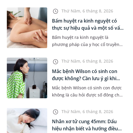
khi xuất hiện khối hạch nhỏ ở vùng
bẹn hoặc cơ quan sinh dục. Nếu
Thứ Năm, 6 tháng 8, 2026
hạch mới xuất hiện, kích th...
Bấm huyệt ra kinh nguyệt có
thực sự hiệu quả và một số vấ...
Bấm huyệt ra kinh nguyệt là
phương pháp của y học cổ truyền
được nhiều phụ nữ quan tâm khi
gặp tình trạng chậm kinh hoặc kinh
Thứ Năm, 6 tháng 8, 2026
nguyệt không đều. Vậy phương
Mắc bệnh Wilson có sinh con
ph...
được không? Cần lưu ý gì khi...
Mắc bệnh Wilson có sinh con được
không là câu hỏi được số đông chị
em trong độ tuổi sinh sản quan
tâm. Trên thực tế, người mắc bệnh
Thứ Năm, 6 tháng 8, 2026
Wilson vẫn có thể mang th...
Nhân xơ tử cung 45mm: Dấu
hiệu nhận biết và hướng điều