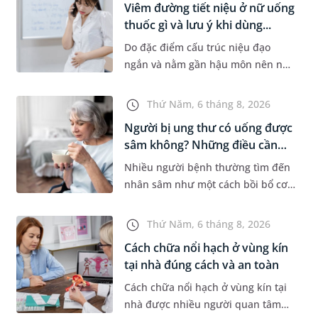
Viêm đường tiết niệu ở nữ uống
thuốc gì và lưu ý khi dùng...
Do đặc điểm cấu trúc niệu đạo
ngắn và nằm gần hậu môn nên nữ
giới thường dễ bị viêm đường tiết
niệu hơn nam giới. Tùy theo
Thứ Năm, 6 tháng 8, 2026
nguyên nhân, mức độ nhiễm trùng
Người bị ung thư có uống được
và...
sâm không? Những điều cần
b...
Nhiều người bệnh thường tìm đến
nhân sâm như một cách bồi bổ cơ
thể trong quá trình điều trị ung
thư. Tuy nhiên, câu hỏi người bị
Thứ Năm, 6 tháng 8, 2026
ung thư có uống được sâm kh...
Cách chữa nổi hạch ở vùng kín
tại nhà đúng cách và an toàn
Cách chữa nổi hạch ở vùng kín tại
nhà được nhiều người quan tâm