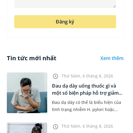
Đăng ký
Tin tức mới nhất
Xem thêm
Thứ Năm, 6 tháng 8, 2026
Đau dạ dày uống thuốc gì và
một số biện pháp hỗ trợ giảm...
Đau dạ dày có thể là biểu hiện của
tình trạng nhiễm H. pylori hoặc
bệnh lý về đường tiêu hoá khác.
Dựa theo nguyên nhân cụ thể, bác
Thứ Năm, 6 tháng 8, 2026
sĩ sẽ cân nhắc chỉ định p...