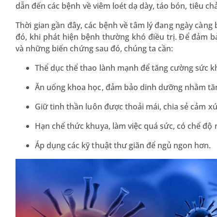
dẫn đến các bệnh về viêm loét dạ dày, táo bón, tiêu chả
Thời gian gần đây, các bệnh về tâm lý đang ngày càng b
đó, khi phát hiện bệnh thường khó điều trị. Để đảm b
và những biến chứng sau đó, chúng ta cần:
Thể dục thể thao lành mạnh để tăng cường sức k
Ăn uống khoa học, đảm bảo dinh dưỡng nhằm tăng
Giữ tinh thần luôn được thoải mái, chia sẻ cảm xú
Hạn chế thức khuya, làm việc quá sức, có chế độ n
Áp dụng các kỹ thuật thư giãn để ngủ ngon hơn.