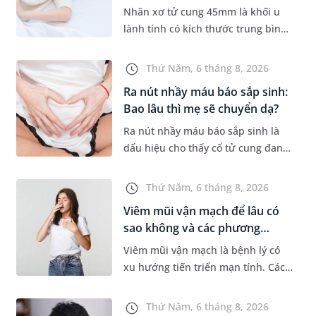
tr...
Nhân xơ tử cung 45mm là khối u
lành tính có kích thước trung bình,
thường gặp ở phụ nữ trong độ tuổi
sinh sản. Mặc dù không phải
Thứ Năm, 6 tháng 8, 2026
trường hợp nào cũng xuất hiệ...
Ra nút nhầy máu báo sắp sinh:
Bao lâu thì mẹ sẽ chuyển dạ?
Ra nút nhầy máu báo sắp sinh là
dấu hiệu cho thấy cổ tử cung đang
mềm dần để chuẩn bị cho quá
trình sinh nở. Thế nhưng, khoảng
Thứ Năm, 6 tháng 8, 2026
thời gian từ lúc xuất hiện nút...
Viêm mũi vận mạch để lâu có
sao không và các phương
pháp...
Viêm mũi vận mạch là bệnh lý có
xu hướng tiến triển mạn tính. Các
triệu chứng như nghẹt mũi, chảy
nước mũi thường xuyên khiến
Thứ Năm, 6 tháng 8, 2026