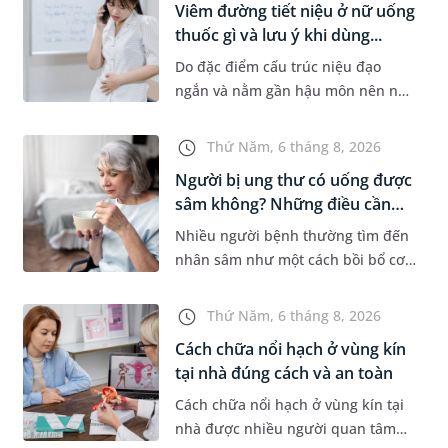
Viêm đường tiết niệu ở nữ uống
thuốc gì và lưu ý khi dùng...
Do đặc điểm cấu trúc niệu đạo
ngắn và nằm gần hậu môn nên nữ
giới thường dễ bị viêm đường tiết
niệu hơn nam giới. Tùy theo
Thứ Năm, 6 tháng 8, 2026
nguyên nhân, mức độ nhiễm trùng
Người bị ung thư có uống được
và...
sâm không? Những điều cần
b...
Nhiều người bệnh thường tìm đến
nhân sâm như một cách bồi bổ cơ
thể trong quá trình điều trị ung
thư. Tuy nhiên, câu hỏi người bị
Thứ Năm, 6 tháng 8, 2026
ung thư có uống được sâm kh...
Cách chữa nổi hạch ở vùng kín
tại nhà đúng cách và an toàn
Cách chữa nổi hạch ở vùng kín tại
nhà được nhiều người quan tâm