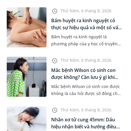
khi xuất hiện khối hạch nhỏ ở vùng
bẹn hoặc cơ quan sinh dục. Nếu
Thứ Năm, 6 tháng 8, 2026
hạch mới xuất hiện, kích th...
Bấm huyệt ra kinh nguyệt có
thực sự hiệu quả và một số vấ...
Bấm huyệt ra kinh nguyệt là
phương pháp của y học cổ truyền
được nhiều phụ nữ quan tâm khi
gặp tình trạng chậm kinh hoặc kinh
Thứ Năm, 6 tháng 8, 2026
nguyệt không đều. Vậy phương
Mắc bệnh Wilson có sinh con
ph...
được không? Cần lưu ý gì khi...
Mắc bệnh Wilson có sinh con được
không là câu hỏi được số đông chị
em trong độ tuổi sinh sản quan
tâm. Trên thực tế, người mắc bệnh
Thứ Năm, 6 tháng 8, 2026
Wilson vẫn có thể mang th...
Nhân xơ tử cung 45mm: Dấu
hiệu nhận biết và hướng điều