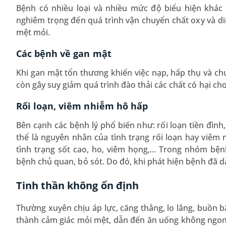
Bệnh có nhiều loại và nhiều mức độ biểu hiện khác 
nghiêm trọng đến quá trình vận chuyển chất oxy và di
mệt mỏi.
Các bệnh về gan mật
Khi gan mật tổn thương khiến việc nạp, hấp thụ và c
còn gây suy giảm quá trình đào thải các chất có hại ch
Rối loạn, viêm nhiễm hô hấp
Bên cạnh các bệnh lý phổ biến như: rối loạn tiền đình
thể là nguyên nhân của tình trạng rối loạn hay viêm
tình trạng sốt cao, ho, viêm họng,... Trong nhóm bệ
bệnh chủ quan, bỏ sót. Do đó, khi phát hiện bệnh đã d
Tinh thần không ổn định
Thường xuyên chịu áp lực, căng thẳng, lo lắng, buồn bã
thành cảm giác mỏi mệt, dẫn đến ăn uống không ngon