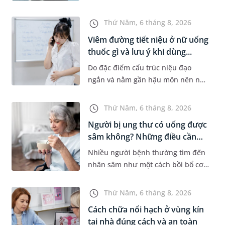
bệnh lý về đường tiêu hoá khác.
Dựa theo nguyên nhân cụ thể, bác
Thứ Năm, 6 tháng 8, 2026
sĩ sẽ cân nhắc chỉ định p...
Viêm đường tiết niệu ở nữ uống
thuốc gì và lưu ý khi dùng...
Do đặc điểm cấu trúc niệu đạo
ngắn và nằm gần hậu môn nên nữ
giới thường dễ bị viêm đường tiết
niệu hơn nam giới. Tùy theo
Thứ Năm, 6 tháng 8, 2026
nguyên nhân, mức độ nhiễm trùng
Người bị ung thư có uống được
và...
sâm không? Những điều cần
b...
Nhiều người bệnh thường tìm đến
nhân sâm như một cách bồi bổ cơ
thể trong quá trình điều trị ung
thư. Tuy nhiên, câu hỏi người bị
Thứ Năm, 6 tháng 8, 2026
ung thư có uống được sâm kh...
Cách chữa nổi hạch ở vùng kín
tại nhà đúng cách và an toàn