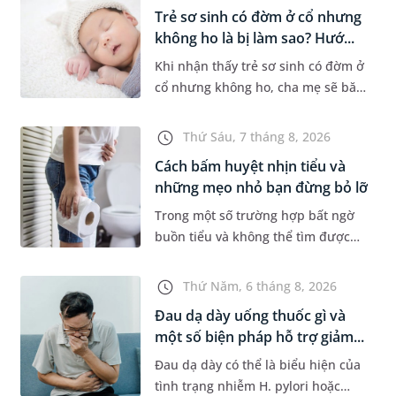
quả thăm khám tại Phòng...
Trẻ sơ sinh có đờm ở cổ nhưng
không ho là bị làm sao? Hướ...
Khi nhận thấy trẻ sơ sinh có đờm ở
cổ nhưng không ho, cha mẹ sẽ băn
khoăn liệu con có đang mắc bệnh
đường hô hấp hay không. Những
Thứ Sáu, 7 tháng 8, 2026
chia sẻ dưới đây sẽ giúp ch...
Cách bấm huyệt nhịn tiểu và
những mẹo nhỏ bạn đừng bỏ lỡ
Trong một số trường hợp bất ngờ
buồn tiểu và không thể tìm được
nhà vệ sinh, nhiều người đã áp
dụng phương pháp bấm huyệt
Thứ Năm, 6 tháng 8, 2026
nhịn tiểu. Vậy cách bấm huyệt
Đau dạ dày uống thuốc gì và
nhịn...
một số biện pháp hỗ trợ giảm...
Đau dạ dày có thể là biểu hiện của
tình trạng nhiễm H. pylori hoặc