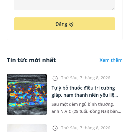
Đăng ký
Tin tức mới nhất
Xem thêm
Thứ Sáu, 7 tháng 8, 2026
Tự ý bỏ thuốc điều trị cường
giáp, nam thanh niên yếu liệ...
Sau một đêm ngủ bình thường,
anh N.V.C (25 tuổi, Đồng Nai) bàng
hoàng phát hiện yếu liệt 2 chân,
không thể vận động đi lại được. Kết
Thứ Sáu, 7 tháng 8, 2026