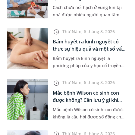
Cách chữa nổi hạch ở vùng kín tại
nhà được nhiều người quan tâm
khi xuất hiện khối hạch nhỏ ở vùng
bẹn hoặc cơ quan sinh dục. Nếu
Thứ Năm, 6 tháng 8, 2026
hạch mới xuất hiện, kích th...
Bấm huyệt ra kinh nguyệt có
thực sự hiệu quả và một số vấ...
Bấm huyệt ra kinh nguyệt là
phương pháp của y học cổ truyền
được nhiều phụ nữ quan tâm khi
gặp tình trạng chậm kinh hoặc kinh
Thứ Năm, 6 tháng 8, 2026
nguyệt không đều. Vậy phương
Mắc bệnh Wilson có sinh con
ph...
được không? Cần lưu ý gì khi...
Mắc bệnh Wilson có sinh con được
không là câu hỏi được số đông chị
em trong độ tuổi sinh sản quan
tâm. Trên thực tế, người mắc bệnh
Thứ Năm, 6 tháng 8, 2026